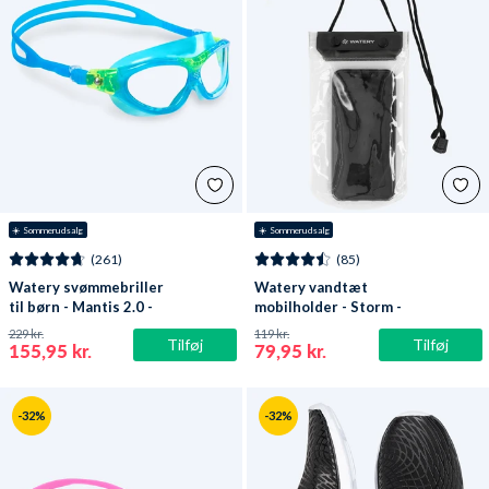
☀️ Sommerudsalg
☀️ Sommerudsalg
(261)
(85)
Watery svømmebriller
Watery vandtæt
til børn - Mantis 2.0 -
mobilholder - Storm -
Atlantic Blå/klar
Sort
229 kr.
119 kr.
Tilføj
Tilføj
155,95 kr.
79,95 kr.
-32%
-32%