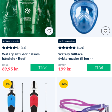
☀️ Sommerudsalg
☀️ Sommerudsalg
(35)
(101)
Watery anti klor balsam
Watery fullface
hårpleje - Reef
dykkermaske til børn -
Oxygen - Atlantic Blue
85 kr.
349 kr.
Tilføj
Tilføj
69,95 kr.
199 kr.
-5%
-32%