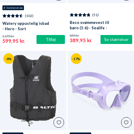
☀️ Sommerudsalg
(51)
(102)
Beco svømmevest til
Watery oppustelig isbad
børn (1-6) - Sealife -
- Hero - Sort
Lyseblå/grøn
435 kr.
1.195 kr.
Tilføj
Se størrelser
389,95 kr.
599,95 kr.
-8%
-17%