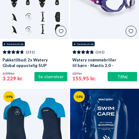
☀️ Sommerudsalg
☀️ Sommerudsalg
(231)
(261)
Pakketilbud: 2x Watery
Watery svømmebriller
Global oppustelig SUP
til børn - Mantis 2.0 -
PaddleBoard 10'6
Lilla/klar
3.398 kr.
229 kr.
Se størrelser
Tilføj
3.229 kr.
155,95 kr.
-19%
-18%