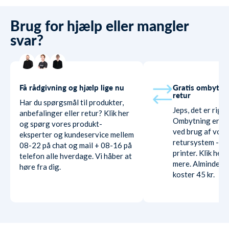
Brug for hjælp eller mangler
svar?
Få rådgivning og hjælp lige nu
Gratis ombytni
retur
Har du spørgsmål til produkter,
Jeps, det er rigti
anbefalinger eller retur? Klik her
Ombytning er hel
og spørg vores produkt-
ved brug af vore
eksperter og kundeservice mellem
retursystem - ud
08-22 på chat og mail + 08-16 på
printer. Klik her
telefon alle hverdage. Vi håber at
mere. Almindelig
høre fra dig.
koster 45 kr.