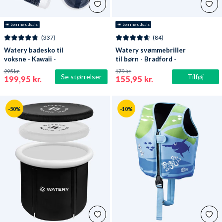
☀️ Sommerudsalg
☀️ Sommerudsalg
(337)
(84)
Watery badesko til
Watery svømmebriller
voksne - Kawaii -
til børn - Bradford -
Mørkeblå
Blå/hvid
295 kr.
179 kr.
Se størrelser
Tilføj
199,95 kr.
155,95 kr.
-50%
-10%