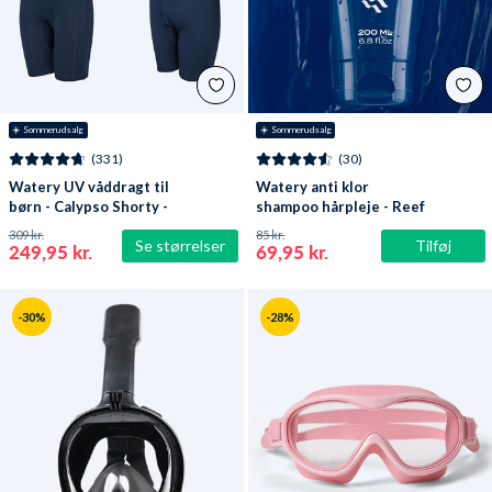
☀️ Sommerudsalg
☀️ Sommerudsalg
(331)
(30)
Watery UV våddragt til
Watery anti klor
børn - Calypso Shorty -
shampoo hårpleje - Reef
Mørkeblå
309 kr.
85 kr.
Se størrelser
Tilføj
249,95 kr.
69,95 kr.
-30%
-28%