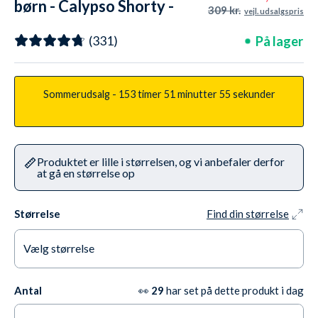
børn - Calypso Shorty -
309 kr.
vejl. udsalgspris
Grøn/sort
På lager
(331)
Sommerudsalg -
153 timer
51 minutter
53 sekunder
Produktet er lille i størrelsen, og vi anbefaler derfor
at gå en størrelse op
Størrelse
Find din størrelse
Vælg størrelse
1 år / 80 cm
På lager
Antal
👀
29
har set på dette produkt i dag
2-3 år / 92 cm
På lager