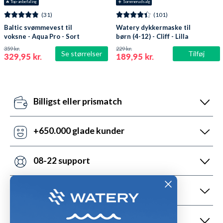
🔥
 Top-anbefaling
☀️ Sommerudsalg
(31)
(101)
Baltic svømmevest til
Watery dykkermaske til
voksne - Aqua Pro - Sort
børn (4-12) - Cliff - Lilla
359 kr.
229 kr.
Se størrelser
Tilføj
329,95 kr.
189,95 kr.
Billigst eller prismatch
Vores pris-robotter opdaterer dagligt alle vores
priser ift. konkurrenterne. Misser de, så udnyt vores
+650.000 glade kunder
prismatch med svar indenfor 24 timer.
Med +6 år i markedet, så har vi hjulpet flere end
nogen andre med udstyr til vandsport. Heldigvis kan
08-22 support
vi prale af 5.200 5-stjernede anmeldelser (4,7 ud af
Vi er sat i verden for at hjælpe. Derfor er vores
5.0).
kundeservice åben mandag til fredag fra 08 til 22.
1 dags levering
Lørdag mellem 10 og 19 og søndag mellem 14 og 22.
Det kan du opnå ved bestilling før kl. 22:00 alle ugens
Kontakt os på chat, telefon og mail.
dage - også i weekenden. Vi sender med DAO, Bring
365 dages returret