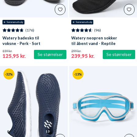
☀️ Sommerudsalg
☀️ Sommerudsalg
(176)
(96)
Watery badesko til
Watery neopren sokker
voksne - Perk - Sort
til åbent vand - Reptile
(3 mm) - Sort
159 kr.
299 kr.
Se størrelser
Se størrelser
125,95 kr.
239,95 kr.
-32%
-13%