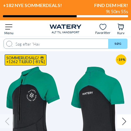
+182 NYE SOMMERDEALS!
FIND DEM HER!
9t 50m 54s
Favoritter
Menu
Kurv
befalet til
Levering & retur
Størrelsesguide
Anmeldelser
Video
SØG
SOMMERUDSALG! 😎
-19%
+1262 TILBUD [-81%]