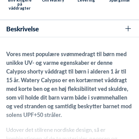
Bliv klogere
Om Watery
Levering
Spørgsmål
på
våddragter
Beskrivelse
Vores mest populære svømmedragt til børn med
unikke UV- og varme egenskaber er denne
Calypso shorty våddragt til børn i alderen 1 år til
15 år. Watery Calypso er en kortærmet våddragt
med korte ben og en høj fleksibilitet ved skuldre,
som vil holde dit barn varm både i svømmehallen
og ved stranden og samtidig beskytter barnet mod
solens UPF+50 stråler.
Udover det stilrene nordiske design, så er
kombinationen af de to materialer, neopren og