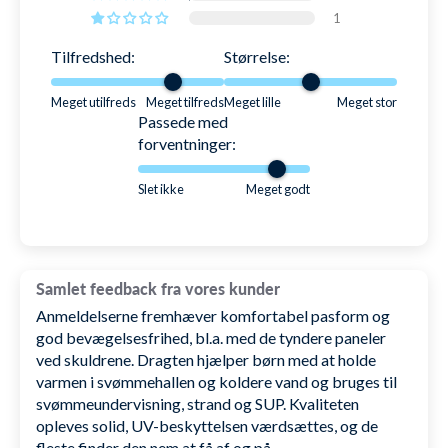
1
hænges op og lægges sammen. Så er den klar til
endnu en tur i vandet derefter.
Tilfredshed:
Størrelse:
Meget utilfreds
Meget tilfreds
Meget lille
Meget stor
Passede med
SKU: 1001857
forventninger:
Slet ikke
Meget godt
Samlet feedback fra vores kunder
Anmeldelserne fremhæver komfortabel pasform og
god bevægelsesfrihed, bl.a. med de tyndere paneler
ved skuldrene. Dragten hjælper børn med at holde
varmen i svømmehallen og koldere vand og bruges til
svømmeundervisning, strand og SUP. Kvaliteten
opleves solid, UV-beskyttelsen værdsættes, og de
fleste finder den nem at få af og på.