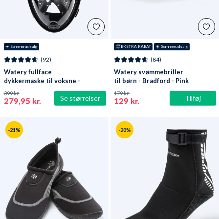
☀️ Sommerudsalg
🥵 EKSTRA RABAT
☀️ Sommerudsalg
(92)
(84)
Watery fullface
Watery svømmebriller
dykkermaske til voksne -
til børn - Bradford - Pink
Oxygen - Sort
399 kr.
179 kr.
Se størrelser
Tilføj
279,95 kr.
129 kr.
-21%
-20%