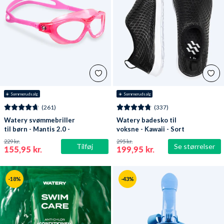
☀️ Sommerudsalg
☀️ Sommerudsalg
(261)
(337)
Watery svømmebriller
Watery badesko til
til børn - Mantis 2.0 -
voksne - Kawaii - Sort
Atlantic Pink/klar
229 kr.
295 kr.
Tilføj
Se størrelser
155,95 kr.
199,95 kr.
-18%
-43%