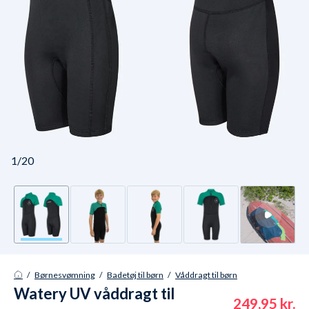
1/20
/
Børnesvømning
/
Badetøj til børn
/
Våddragt til børn
Watery UV våddragt til
249,95 kr.