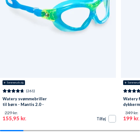
☀️ Sommerudsalg
☀️ Sommerud
(261)
Watery svømmebriller
Watery f
til børn - Mantis 2.0 -
dykkerma
Atlantic Blå/klar
Oxygen -
229 kr.
349 kr.
155,95 kr.
199 kr.
Tilføj