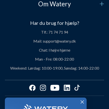
Om Watery
Kontakt os
Hvem er vi?
Sikker betaling
Har du brug for hjælp?
Vores historie
Prisgaranti
Tlf.:
71 74 71 94
Job og karriere hos Watery
Levering
Mail:
support@watery.dk
Om Watery produkter
Retur og ombytning
Chat:
I højre hjørne
Personerne bag Watery
Rabatkoder
Man - Fre:
08:00-22:00
Svømmeklub-aftaler
Produktanbefalinger fra Watery
Weekend:
Lørdag: 10:00-19:00, Søndag: 14:00-22:00
Ambassadør
Find det perfekte produkt - ta' quizzen her!
Affiliate program
Størrelsesguides
Fordele hos Watery
Cookies & præferencer
Dag-til-dag levering med
Kundeanmeldelser
Video studio