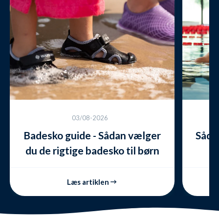
03/08-2026
Badesko guide - Sådan vælger
Såda
du de rigtige badesko til børn
eller voksne
Læs artiklen