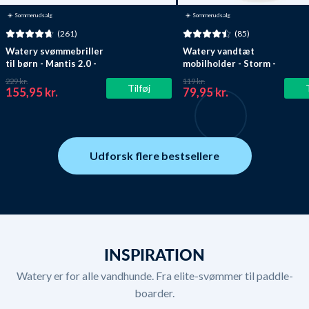
☀️ Sommerudsalg
☀️ Sommerudsalg
(261)
(85)
Watery svømmebriller
Watery vandtæt
til børn - Mantis 2.0 -
mobilholder - Storm -
Atlantic Blå/klar
Sort
229 kr.
119 kr.
Tilføj
155,95 kr.
79,95 kr.
Udforsk flere bestsellere
INSPIRATION
Watery er for alle vandhunde. Fra elite-svømmer til paddle-
boarder.