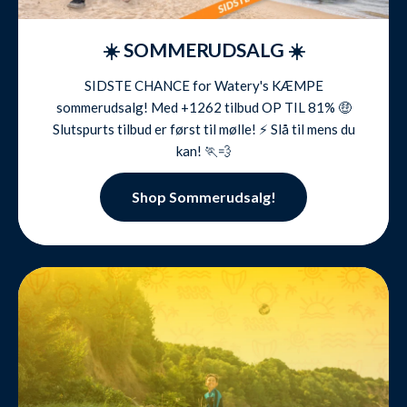
☀️ SOMMERUDSALG ☀️
SIDSTE CHANCE for Watery's KÆMPE
sommerudsalg! Med +1262 tilbud OP TIL 81% 🤑
Slutspurts tilbud er først til mølle! ⚡️ Slå til mens du
kan! 🏃💨
Shop Sommerudsalg!