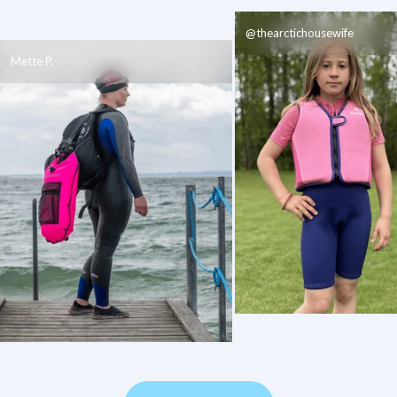
@thearctichousewife
Mette P.