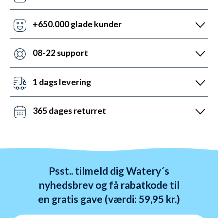
Vores pris-robotter opdaterer dagligt alle vores
priser ift. konkurrenterne. Misser de, så udnyt vores
+650.000 glade kunder
prismatch med svar indenfor 24 timer.
Med +6 år i markedet, så har vi hjulpet flere end
nogen andre med udstyr til vandsport. Heldigvis kan
08-22 support
vi prale af 5.200 5-stjernede anmeldelser (4,7 ud af
Vi er sat i verden for at hjælpe. Derfor er vores
5.0).
kundeservice åben mandag til fredag fra 08 til 22.
1 dags levering
Lørdag mellem 10 og 19 og søndag mellem 14 og 22.
Det kan du opnå ved bestilling før kl. 22:00 alle ugens
Kontakt os på chat, telefon og mail.
dage - også i weekenden. Vi sender med DAO, Bring
365 dages returret
og GLS. Gratis fragt over 599 kr.
Vi hader stress. Så du har altid 365 dage til at
ombytte dine varer. Returnering tager 1-4 dage og
behandles indenfor 24 timer.
Psst.. tilmeld dig Watery´s
nyhedsbrev og få rabatkode til
en gratis gave (værdi: 59,95 kr.)