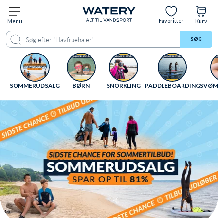
Favoritter
Menu
Kurv
SØG
SOMMERUDSALG
BØRN
SNORKLING
PADDLEBOARDING
SVØM