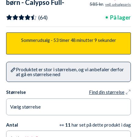
børn - Calypso Full-
585 kr.
vejl. udsalgspris
Body - Grøn/sort
På lager
(64)
Sommerudsalg -
53 timer
48 minutter
7 sekunder
Produktet er stor i størrelsen, og vi anbefaler derfor
at gå en størrelse ned
Størrelse
Find din størrelse
Vælg størrelse
1 år / 80 cm
På lager
Antal
👀
11
har set på dette produkt i dag
2-3 år / 92 cm
Kun 5 tilbage