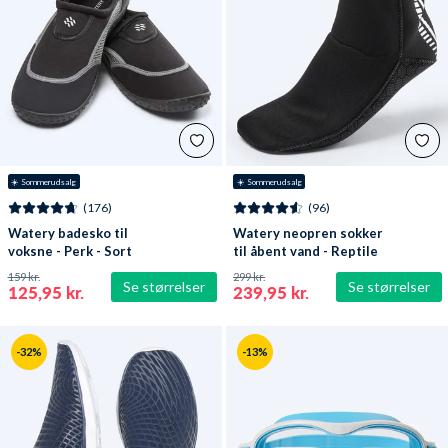
☀️ Sommerudsalg
☀️ Sommerudsalg
(176)
(96)
Watery badesko til
Watery neopren sokker
voksne - Perk - Sort
til åbent vand - Reptile
(3 mm) - Sort
159 kr.
299 kr.
Se størrelser
Se størrelser
125,95 kr.
239,95 kr.
-32%
-13%