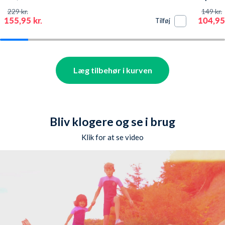
Atlantic Blå/klar
229 kr.
149 kr.
155,95 kr.
104,95 
Tilføj
Læg tilbehør i kurven
Bliv klogere og se i brug
Klik for at se video