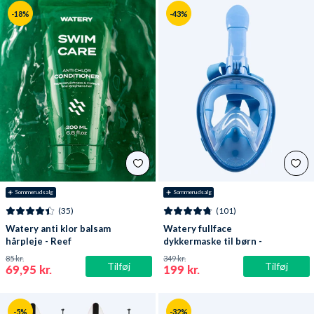
-18%
-43%
☀️ Sommerudsalg
☀️ Sommerudsalg
(35)
(101)
Watery anti klor balsam
Watery fullface
hårpleje - Reef
dykkermaske til børn -
Oxygen - Atlantic Blue
85 kr.
349 kr.
Tilføj
Tilføj
69,95 kr.
199 kr.
-5%
-32%