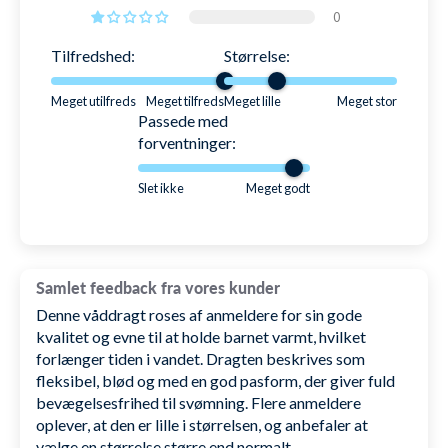
0
holdbarhed, så det altid blot er størrelsen
barnet vokser ud af.
Tilfredshed:
Størrelse:
For optimal rengøring og opbevaring anbefales det
Meget utilfreds
Meget tilfreds
Meget lille
Meget stor
Passede med
at dragten vaskes i koldt vand efter brug og derefter
forventninger:
hænges op og lægges sammen. Så er den klar til
endnu en tur i vandet derefter.
Slet ikke
Meget godt
SKU: 1003767
Samlet feedback fra vores kunder
Denne våddragt roses af anmeldere for sin gode
kvalitet og evne til at holde barnet varmt, hvilket
forlænger tiden i vandet. Dragten beskrives som
fleksibel, blød og med en god pasform, der giver fuld
bevægelsesfrihed til svømning. Flere anmeldere
oplever, at den er lille i størrelsen, og anbefaler at
vælge en størrelse større end normalt.