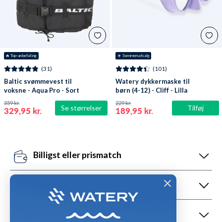
🔥
 Top-anbefaling
☀️ Sommerudsalg
(31)
(101)
Baltic svømmevest til
Watery dykkermaske til
voksne - Aqua Pro - Sort
børn (4-12) - Cliff - Lilla
359 kr.
229 kr.
Se størrelser
Tilføj
329,95 kr.
189,95 kr.
Billigst eller prismatch
Vores pris-robotter opdaterer dagligt alle vores
priser ift. konkurrenterne. Misser de, så udnyt vores
+650.000 glade kunder
prismatch med svar indenfor 24 timer.
Med +6 år i markedet, så har vi hjulpet flere end
nogen andre med udstyr til vandsport. Heldigvis kan
08-22 support