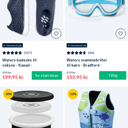
☀️ Sommerudsalg
☀️ Sommerudsalg
(337)
(84)
Watery badesko til
Watery svømmebriller
voksne - Kawaii -
til børn - Bradford -
Mørkeblå
Blå/hvid
295 kr.
179 kr.
Se størrelser
Tilføj
199,95 kr.
155,95 kr.
-50%
-10%