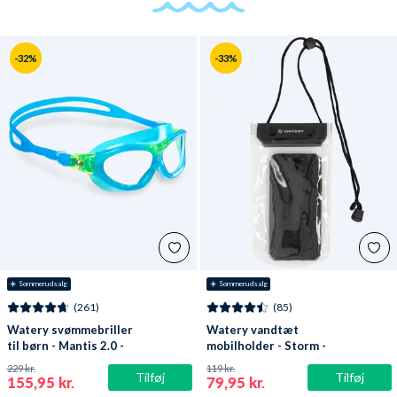
-32%
-33%
☀️ Sommerudsalg
☀️ Sommerudsalg
(261)
(85)
Watery svømmebriller
Watery vandtæt
til børn - Mantis 2.0 -
mobilholder - Storm -
Atlantic Blå/klar
Sort
229 kr.
119 kr.
Tilføj
Tilføj
155,95 kr.
79,95 kr.