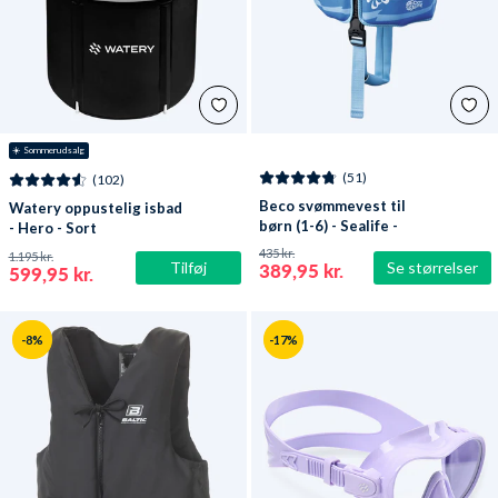
☀️ Sommerudsalg
(51)
(102)
Beco svømmevest til
Watery oppustelig isbad
børn (1-6) - Sealife -
- Hero - Sort
Lyseblå/grøn
435 kr.
1.195 kr.
Tilføj
Se størrelser
389,95 kr.
599,95 kr.
-8%
-17%