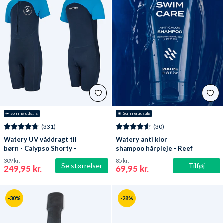
☀️ Sommerudsalg
☀️ Sommerudsalg
(331)
(30)
Watery UV våddragt til
Watery anti klor
børn - Calypso Shorty -
shampoo hårpleje - Reef
Mørkeblå
309 kr.
85 kr.
Se størrelser
Tilføj
249,95 kr.
69,95 kr.
-30%
-28%