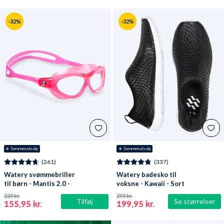
-32%
-32%
☀️ Sommerudsalg
☀️ Sommerudsalg
(261)
(337)
Watery svømmebriller
Watery badesko til
til børn - Mantis 2.0 -
voksne - Kawaii - Sort
Atlantic Pink/klar
229 kr.
295 kr.
Tilføj
Se størrelser
155,95 kr.
199,95 kr.