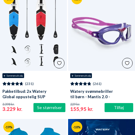
☀️ Sommerudsalg
☀️ Sommerudsalg
(231)
(261)
Pakketilbud: 2x Watery
Watery svømmebriller
Global oppustelig SUP
til børn - Mantis 2.0 -
PaddleBoard 10'6
Lilla/klar
3.398 kr.
229 kr.
Se størrelser
Tilføj
3.229 kr.
155,95 kr.
-19%
-18%