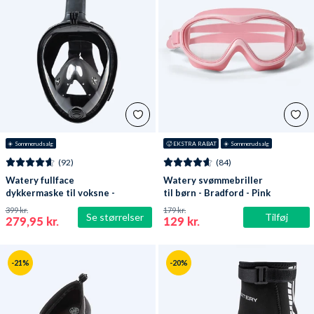
☀️ Sommerudsalg
🥵 EKSTRA RABAT
☀️ Sommerudsalg
(92)
(84)
Watery fullface
Watery svømmebriller
dykkermaske til voksne -
til børn - Bradford - Pink
Oxygen - Sort
399 kr.
179 kr.
Se størrelser
Tilføj
279,95 kr.
129 kr.
-21%
-20%