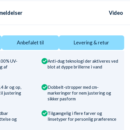
meldelser
Video
Anbefalet til
Levering & retur
 100% UV-
Anti-dug teknologi der aktiveres ved
g af
blot at dyppe brillerne i vand
4 år og op,
Dobbelt-stropper med cm-
l justering
markeringer for nem justering og
sikker pasform
ndbar
Tilgængelig i flere farver og
ttelse og
linsetyper for personlig præference