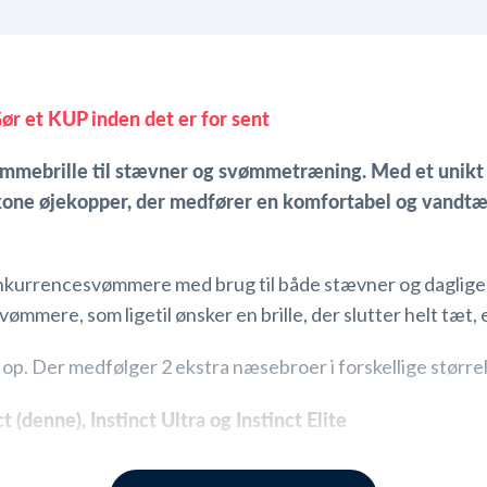
ør et KUP inden det er for sent
ømmebrille til stævner og svømmetræning. Med et unik
kone øjekopper, der medfører en komfortabel og vandtæt 
onkurrencesvømmere med brug til både stævner og daglige
mmere, som ligetil ønsker en brille, der slutter helt tæt,
op. Der medfølger 2 ekstra næsebroer i forskellige størrelse
t (denne), Instinct Ultra og Instinct Elite
cerede teknologi i sig. Den eneste forskel imellem dem e