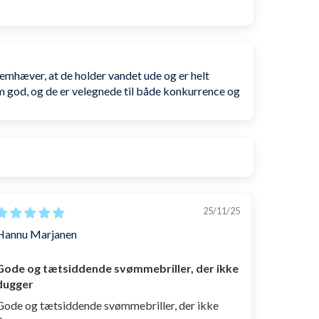
ndre form.
emhæver, at de holder vandet ude og er helt
et inden brug, hvorefter anti-duggen af sig selv
som god, og de er velegnede til både konkurrence og
rsvinder anti-duggen ikke med tiden eller ved ridser.
nå den mest faste og sikre pasform, så de ikke ryger af
 kan indstille længden til den, som passer dig bedst.
gge sider, så du altid har fuld orientation under vandet.
25/11/25
 siderne, hvor du med almindelige vil opleve at
Hannu Marjanen
Gode og tætsiddende svømmebriller, der ikke
dugger
an opbevare svømmebrillerne i før og efter brug.
Gode og tætsiddende svømmebriller, der ikke