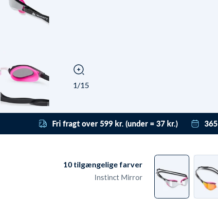
1/15
Fri fragt over 599 kr. (under = 37 kr.)
365
Få gratis fragt til pakkeshop med DAO ved
Vi h
bestillinger over 599 kr. Under det koster
derf
levering fra kun 37 kr. Leveringen er dag-til-
få t
10
tilgængelige farver
dag ved bestilling før 22:00 - også i
grat
Instinct Mirror
weekenden.
ret
retu