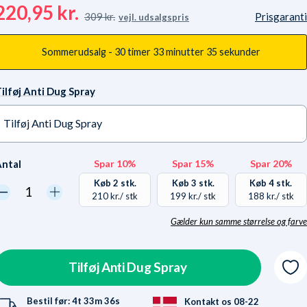
220,95 kr.
309 kr.
Prisgaranti
vejl. udsalgspris
Sommerudsalg -
30 timer
33 minutter
34 sekunder
ilføj Anti Dug Spray
Tilføj Anti Dug Spray
Ja tak +65,95 kr.
På lager
ntal
Spar 10%
Spar 15%
Spar 20%
Nej tak
På lager
Køb 2 stk.
Køb 3 stk.
Køb 4 stk.
210 kr.
/ stk
199 kr.
/ stk
188 kr.
/ stk
Gælder kun samme størrelse og farve
Hvorfor? Vores lager er
kaos-inddelt. Samme
størrelser/farver ligger
Tilføj Anti Dug Spray
ikke samme sted. Vi sparer
penge i vores håndtering,
Bestil før:
4t
33m
35s
Kontakt os 08-22