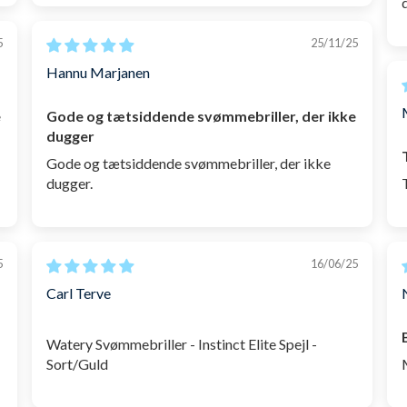
n både kan bruges i svømmehallen og på stranden. Derudove
5
25/11/25
uld mirror og rammer i farverne
hvid
,
pink
og
sort
, samt m
Hannu Marjanen
llige år, der laver mindst muligt vandmodstand og som med d
e
Gode og tætsiddende svømmebriller, der ikke
or.
dugger
Gode og tætsiddende svømmebriller, der ikke
dugger.
5
16/06/25
Carl Terve
Watery Svømmebriller - Instinct Elite Spejl -
Sort/Guld