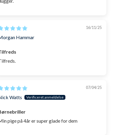
dugger.
r fås Instinct også med sølv mirror og rammer i
ed blå mirror med rammer der er
hvide
og
sorte
16/11/25
ens behagelige close-to-eye fit, så bør du anskaffe dig
Morgan Hammar
Tilfreds
Tilfreds.
07/04/25
Nick Watts
Børnebriller
Min pige på 4år er super glade for dem