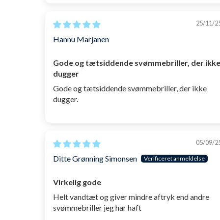
Denne Instinct Mirror er pink med sølv mirror, hvor de
25/11/2
farverne:
sort
,
lilla
,
hvid
,
blå
og
rød
.
Instinct fås med g
Hannu Marjanen
Så sætter du pris på en holdbar brille, der holder adski
Gode og tætsiddende svømmebriller, der ikk
disse originale og meget populære Watery Instinct Mirr
dugger
Gode og tætsiddende svømmebriller, der ikke
SKU: 1000259
dugger.
05/09/2
Ditte Grønning Simonsen
Virkelig gode
Helt vandtæt og giver mindre aftryk end andre
svømmebriller jeg har haft