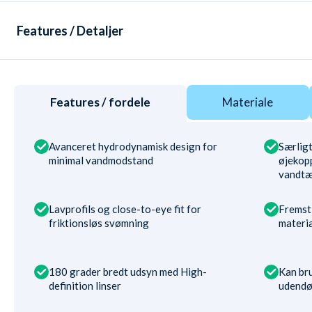
Features / Detaljer
Features / fordele
Materiale
Avanceret hydrodynamisk design for
Særligt
minimal vandmodstand
øjekop
vandtæ
Lavprofils og close-to-eye fit for
Fremsti
friktionsløs svømning
materi
180 grader bredt udsyn med High-
Kan bru
definition linser
udendø