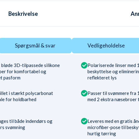
Beskrivelse
An
Spørgsmål & svar
Vedligeholdelse
 bløde 3D-tilpassede silikone
Polariserede linser med
per for komfortabel og
beskyttelse og eliminerin
t pasform
reflekteret lys
llet i stærkt polycarbonat
Passer til svømmere fra 1
ale for holdbarhed
med 2 ekstra næsebroer ti
ges til både indendørs og
Leveres med en gratis å
rs svømning
microfiber-pose til besky
hurtig tørring