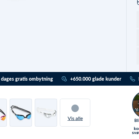
 dages gratis ombytning
+650.000 glade kunder
ader (også) stress. Du har
Vi har hjulpet mere end
or 365 dage til at ombytte /
650.000 med deres udstyr
ilgodebevis. Og det er
helt
og badetøj. De har givet en
is gennem vores
Trustpilot score på 4,7 ud
ursystem
. Ved almindelig
af 5,0. De valgte alle Watery
Vis alle
Bl
rnering har du hele 30 dage.
pga.
disse unikke fordele
.
ko
svø