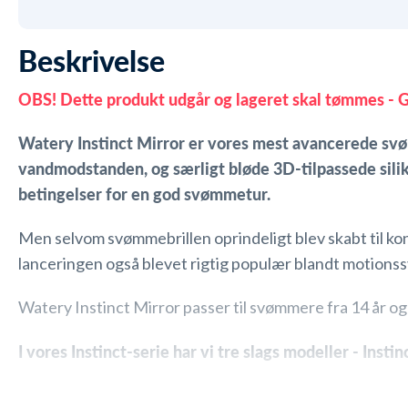
Beskrivelse
OBS! Dette produkt udgår og lageret skal tømmes - G
Watery Instinct Mirror er vores mest avancerede sv
vandmodstanden, og særligt bløde 3D-tilpassede sili
betingelser for en god svømmetur.
Men selvom svømmebrillen oprindeligt blev skabt til k
lanceringen også blevet rigtig populær blandt motionssvø
Watery Instinct Mirror passer til svømmere fra 14 år og 
I vores Instinct-serie har vi tre slags modeller -
I
nstinc
De har alle tre de samme funktioner, opbygning og avan