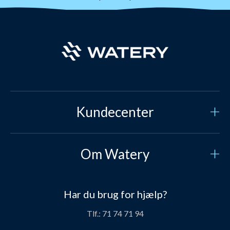
Kundecenter
Kundeservice
Om Watery
Kontakt os
Hvem er vi?
Sikker betaling
Har du brug for hjælp?
Vores historie
Prisgaranti
Tlf.:
71 74 71 94
Job og karriere hos Watery
Levering