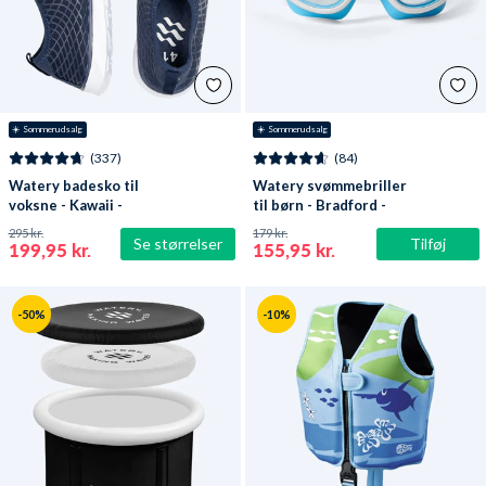
☀️ Sommerudsalg
☀️ Sommerudsalg
(337)
(84)
Watery badesko til
Watery svømmebriller
voksne - Kawaii -
til børn - Bradford -
Mørkeblå
Blå/hvid
295 kr.
179 kr.
Se størrelser
Tilføj
199,95 kr.
155,95 kr.
-50%
-10%