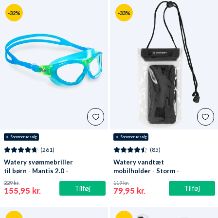
-32%
-33%
☀️ Sommerudsalg
☀️ Sommerudsalg
(261)
(85)
Watery svømmebriller
Watery vandtæt
til børn - Mantis 2.0 -
mobilholder - Storm -
Atlantic Blå/klar
Sort
229 kr.
119 kr.
Tilføj
Tilføj
155,95 kr.
79,95 kr.