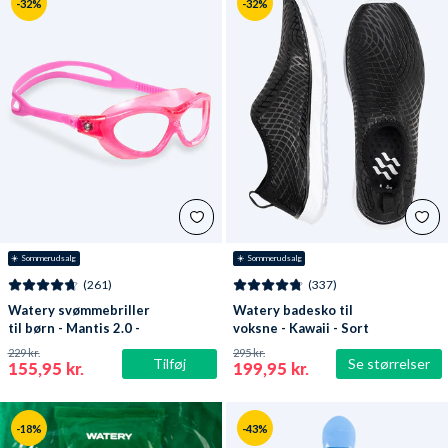
-32%
-32%
☀️ Sommerudsalg
☀️ Sommerudsalg
(261)
(337)
Watery svømmebriller
Watery badesko til
til børn - Mantis 2.0 -
voksne - Kawaii - Sort
Atlantic Pink/klar
229 kr.
295 kr.
Tilføj
Se størrelser
155,95 kr.
199,95 kr.
-18%
-43%