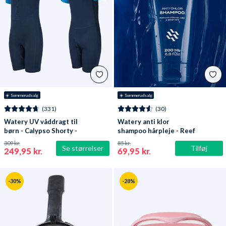
☀️ Sommerudsalg
☀️ Sommerudsalg
(331)
(30)
Watery UV våddragt til
Watery anti klor
børn - Calypso Shorty -
shampoo hårpleje - Reef
Mørkeblå
309 kr.
85 kr.
Se størrelser
Tilføj
249,95 kr.
69,95 kr.
-30%
-28%