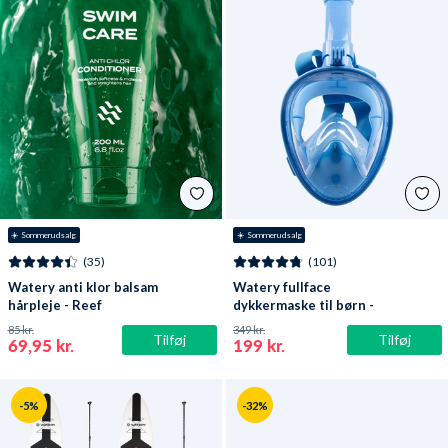
☀️ Sommerudsalg
☀️ Sommerudsalg
(35)
(101)
Watery anti klor balsam
Watery fullface
hårpleje - Reef
dykkermaske til børn -
Oxygen - Atlantic Blue
85 kr.
349 kr.
Tilføj
Tilføj
69,95 kr.
199 kr.
-5%
-32%