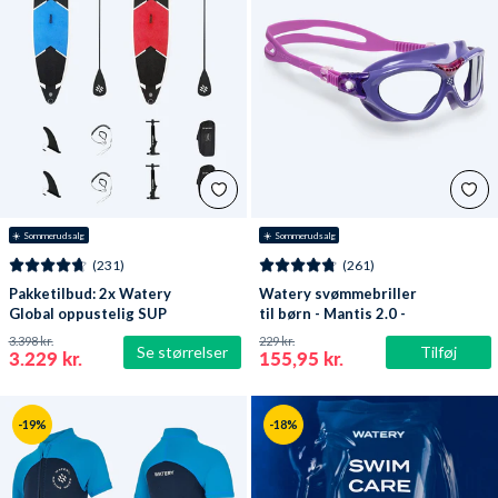
☀️ Sommerudsalg
☀️ Sommerudsalg
(231)
(261)
Pakketilbud: 2x Watery
Watery svømmebriller
Global oppustelig SUP
til børn - Mantis 2.0 -
PaddleBoard 10'6
Lilla/klar
3.398 kr.
229 kr.
Se størrelser
Tilføj
3.229 kr.
155,95 kr.
-19%
-18%