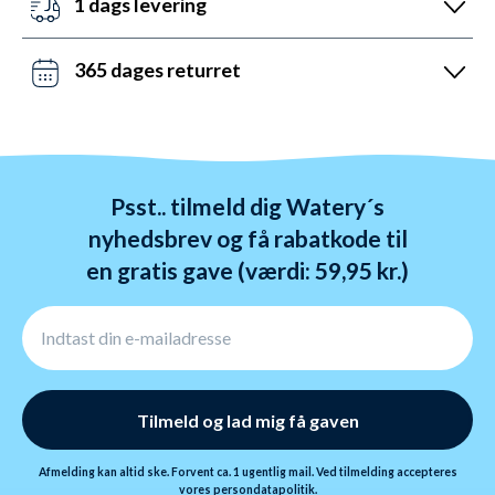
1 dags levering
Lørdag mellem 10 og 19 og søndag mellem 14 og 22.
Det kan du opnå ved bestilling før kl. 22:00 alle ugens
Kontakt os på chat, telefon og mail.
dage - også i weekenden. Vi sender med DAO, Bring
365 dages returret
og GLS. Gratis fragt over 599 kr.
Vi hader stress. Så du har altid 365 dage til at
ombytte dine varer. Returnering tager 1-4 dage og
behandles indenfor 24 timer.
Psst.. tilmeld dig Watery´s
nyhedsbrev og få rabatkode til
en gratis gave (værdi: 59,95 kr.)
Tilmeld og lad mig få gaven
Afmelding kan altid ske. Forvent ca. 1 ugentlig mail. Ved tilmelding accepteres
vores
persondatapolitik.