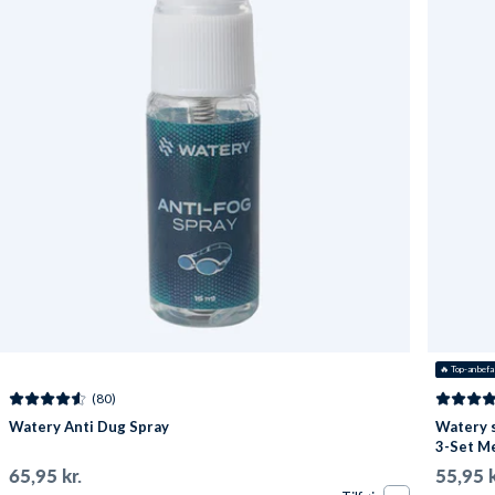
🔥
 Top-anbefa
(80)
Watery Anti Dug Spray
Watery s
3-Set Me
65,95 kr.
55,95 k