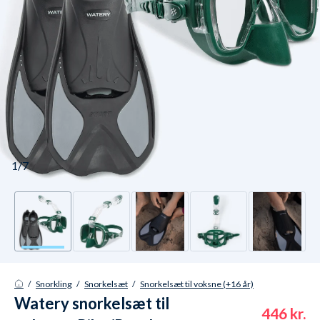
1/7
/
Snorkling
/
Snorkelsæt
/
Snorkelsæt til voksne (+16 år)
Watery snorkelsæt til
446 kr.