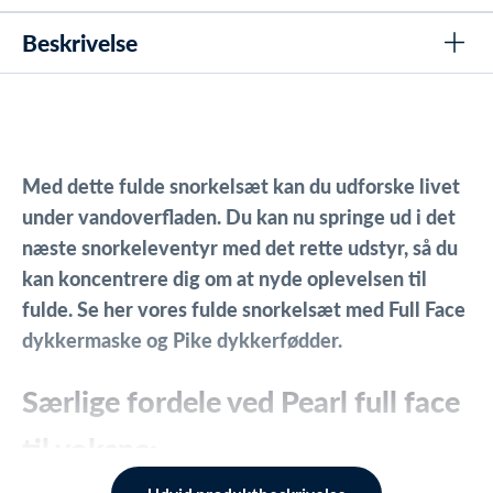
Beskrivelse
Med dette fulde snorkelsæt kan du udforske livet
under vandoverfladen. Du kan nu springe ud i det
næste snorkeleventyr med det rette udstyr, så du
kan koncentrere dig om at nyde oplevelsen til
fulde. Se her vores fulde snorkelsæt med Full Face
dykkermaske og Pike dykkerfødder.
Særlige fordele ved Pearl full face
til voksne:
Hvis du vil have totalt komfort når du dykker eller