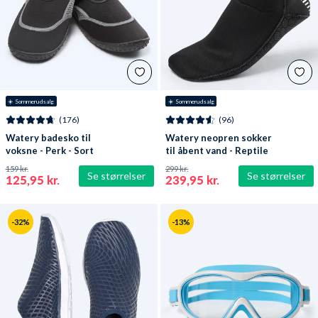
☀️ Sommerudsalg
☀️ Sommerudsalg
(176)
(96)
Watery badesko til
Watery neopren sokker
voksne - Perk - Sort
til åbent vand - Reptile
(3 mm) - Sort
159 kr.
299 kr.
Se størrelser
Se størrelser
125,95 kr.
239,95 kr.
-32%
-13%