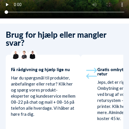
Brug for hjælp eller mangler
svar?
Få rådgivning og hjælp lige nu
Gratis ombytni
retur
Har du spørgsmål til produkter,
Jeps, det er rigti
anbefalinger eller retur? Klik her
Ombytning er hel
og spørg vores produkt-
ved brug af vore
eksperter og kundeservice mellem
retursystem - ud
08-22 på chat og mail + 08-16 på
printer. Klik her
telefon alle hverdage. Vi håber at
mere. Almindelig
høre fra dig.
koster 45 kr.