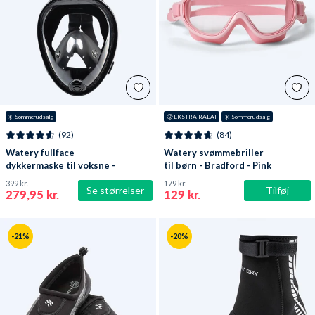
☀️ Sommerudsalg
🥵 EKSTRA RABAT
☀️ Sommerudsalg
(92)
(84)
Watery fullface
Watery svømmebriller
dykkermaske til voksne -
til børn - Bradford - Pink
Oxygen - Sort
399 kr.
179 kr.
Se størrelser
Tilføj
279,95 kr.
129 kr.
-21%
-20%