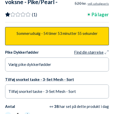
voksne - Pike/Pearl -
520 kr.
vejl. udsalgspris
Mørkegrøn
På lager
(1)
Sommerudsalg -
54 timer
53 minutter
54 sekunder
Pike Dykkerfødder
Find din størrelse
Vælg pike dykkerfødder
30-31
På lager
Tilføj snorkel taske - 3-Set Mesh - Sort
32-33
På lager
Tilføj snorkel taske - 3-Set Mesh - Sort
34-35
På lager
Ja tak +55,95 kr.
Antal
👀
38
har set på dette produkt i dag
36-37
På lager
Nej tak