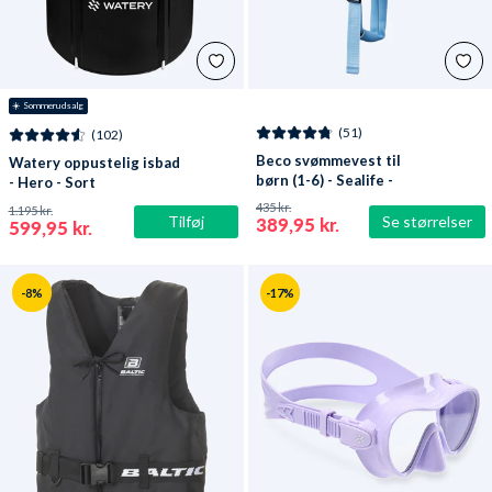
☀️ Sommerudsalg
(51)
(102)
Beco svømmevest til
Watery oppustelig isbad
børn (1-6) - Sealife -
- Hero - Sort
Lyseblå/grøn
435 kr.
1.195 kr.
Tilføj
Se størrelser
389,95 kr.
599,95 kr.
-8%
-17%