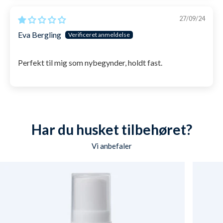
svømmeudstyr til at forbedre sin svømning, både
teknisk og på hastigheden. Med Watery Pike
27/09/24
svømmefødder på, får særligt nyere svømmere
Eva Bergling
nemlig løst en typisk udfordring - at få benene op i
vandoverfladen med det formål, at ligge mere lige i
Perfekt til mig som nybegynder, holdt fast.
vandet og dermed lave mindre vandmodstand. Det
er både dette, som giver en øget fremdrift, men også
sikrer, at du kan fokusere på andre tekniske aspekter
i din svømning, som f.eks. vejrtrækningen eller
Har du husket tilbehøret?
armtaget.
Vi anbefaler
SKU: 1003296