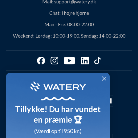
Mail:
support@watery.dk
Om Watery produkter
Retur og ombytning
Chat:
I højre hjørne
Personerne bag Watery
Rabatkoder
Man - Fre:
08:00-22:00
Svømmeklub-aftaler
Produktanbefalinger fra Watery
Weekend:
Lørdag: 10:00-19:00, Søndag: 14:00-22:00
Ambassadør
Find det perfekte produkt - ta' quizzen her!
Affiliate program
Størrelsesguides
Fordele hos Watery
Cookies & præferencer
Dag-til-dag levering med
Kundeanmeldelser
Video studio
FAQ - Mest stillede spørgsmål
Shop outfits fra kunder
Tillykke! Du har vundet
Presse
Inspirationsunivers
en præmie 🏆
Sikker betaling med
Waterylife - Guides fra eksperter (Blog)
Giv et gavekort
(Værdi op til 950 kr.)
Persondatapolitik
Overensstemmelseserklæringer