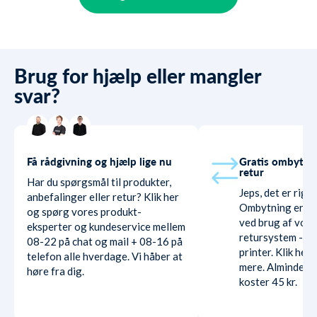
Brug for hjælp eller mangler
svar?
Få rådgivning og hjælp lige nu
Gratis ombytni
retur
Har du spørgsmål til produkter,
Jeps, det er rigti
anbefalinger eller retur? Klik her
Ombytning er hel
og spørg vores produkt-
ved brug af vore
eksperter og kundeservice mellem
retursystem - ud
08-22 på chat og mail + 08-16 på
printer. Klik her
telefon alle hverdage. Vi håber at
mere. Almindelig
høre fra dig.
koster 45 kr.