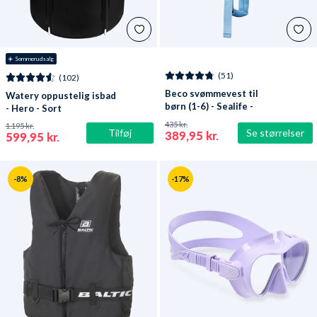
☀️ Sommerudsalg
(51)
(102)
Beco svømmevest til
Watery oppustelig isbad
børn (1-6) - Sealife -
- Hero - Sort
Lyseblå/grøn
435 kr.
1.195 kr.
Tilføj
Se størrelser
389,95 kr.
599,95 kr.
-8%
-17%