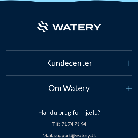
Kundecenter
Kundeservice
Om Watery
Kontakt os
Hvem er vi?
Sikker betaling
Har du brug for hjælp?
Vores historie
Prisgaranti
Tlf.:
71 74 71 94
Job og karriere hos Watery
Levering
Mail:
support@watery.dk