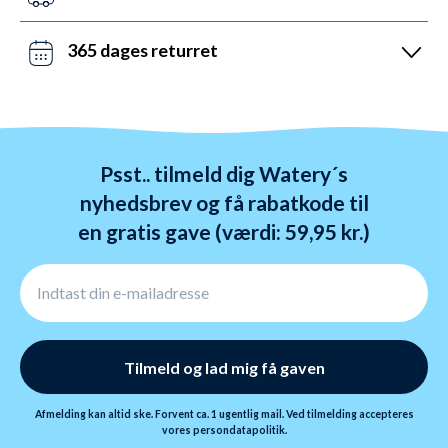
Lørdag mellem 10 og 19 og søndag mellem 14 og 22.
Det kan du opnå ved bestilling før kl. 22:00 alle ugens
Kontakt os på chat, telefon og mail.
dage - også i weekenden. Vi sender med DAO, Bring
365 dages returret
og GLS. Gratis fragt over 599 kr.
Vi hader stress. Så du har altid 365 dage til at
ombytte dine varer. Returnering tager 1-4 dage og
behandles indenfor 24 timer.
Psst.. tilmeld dig Watery´s
nyhedsbrev og få rabatkode til
en gratis gave (værdi: 59,95 kr.)
Tilmeld og lad mig få gaven
Afmelding kan altid ske. Forvent ca. 1 ugentlig mail. Ved tilmelding accepteres
vores
persondatapolitik.