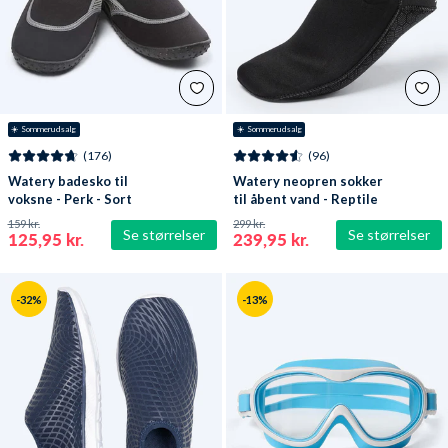
☀️ Sommerudsalg
☀️ Sommerudsalg
(176)
(96)
Watery badesko til
Watery neopren sokker
voksne - Perk - Sort
til åbent vand - Reptile
(3 mm) - Sort
159 kr.
299 kr.
Se størrelser
Se størrelser
125,95 kr.
239,95 kr.
-32%
-13%