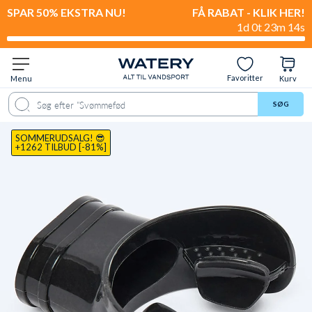
SPAR 50% EKSTRA NU!
FÅ RABAT - KLIK HER!
1d 0t 23m 13s
Favoritter
Menu
Kurv
Produkt
Beskrivelse
Anmeldelser
SØG
SOMMERUDSALG! 😎
+1262 TILBUD [-81%]