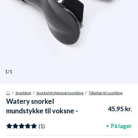
1/1
/
Snorkling
/
Snorkel til dykning/snorkling
/
Tilbehør til snorkling
Watery snorkel
45,95 kr.
mundstykke til voksne -
Sort
På lager
(1)