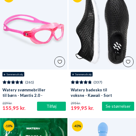
☀️ Sommerudsalg
☀️ Sommerudsalg
(261)
(337)
Watery svømmebriller
Watery badesko til
til børn - Mantis 2.0 -
voksne - Kawaii - Sort
Atlantic Pink/klar
229 kr.
295 kr.
Tilføj
Se størrelser
155,95 kr.
199,95 kr.
-18%
-43%