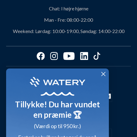
Om Watery produkter
Retur og ombytning
Chat:
I højre hjørne
Personerne bag Watery
Rabatkoder
Man - Fre:
08:00-22:00
Svømmeklub-aftaler
Produktanbefalinger fra Watery
Weekend:
Lørdag: 10:00-19:00, Søndag: 14:00-22:00
Ambassadør
Find det perfekte produkt - ta' quizzen her!
Affiliate program
Størrelsesguides
Fordele hos Watery
Cookies & præferencer
Dag-til-dag levering med
Kundeanmeldelser
Video studio
FAQ - Mest stillede spørgsmål
Shop outfits fra kunder
Tillykke! Du har vundet
Presse
Inspirationsunivers
en præmie 🏆
Sikker betaling med
Waterylife - Guides fra eksperter (Blog)
Giv et gavekort
(Værdi op til 950 kr.)
Persondatapolitik
Overensstemmelseserklæringer