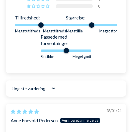
0
Tilfredshed:
Størrelse:
Meget utilfreds
Meget tilfreds
Meget lille
Meget stor
Passede med
forventninger:
Slet ikke
Meget godt
Sort by
28/01/24
Anne Enevold Pedersen