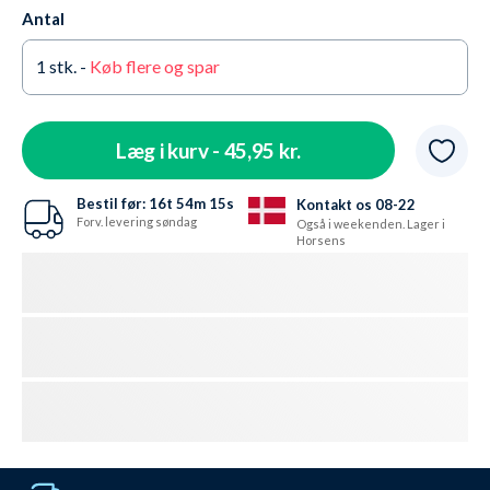
Antal
1
stk. -
Køb flere og spar
Læg i kurv -
45,95 kr.
Bestil før:
16t
54m
14s
Kontakt os 08-22
Forv. levering søndag
Også i weekenden. Lager i
Horsens