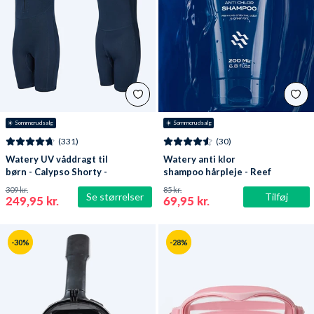
☀️ Sommerudsalg
☀️ Sommerudsalg
(331)
(30)
Watery UV våddragt til
Watery anti klor
børn - Calypso Shorty -
shampoo hårpleje - Reef
Mørkeblå
309 kr.
85 kr.
Se størrelser
Tilføj
249,95 kr.
69,95 kr.
-30%
-28%