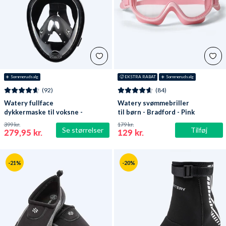
☀️ Sommerudsalg
🥵 EKSTRA RABAT
☀️ Sommerudsalg
(92)
(84)
Watery fullface
Watery svømmebriller
dykkermaske til voksne -
til børn - Bradford - Pink
Oxygen - Sort
399 kr.
179 kr.
Se størrelser
Tilføj
279,95 kr.
129 kr.
-21%
-20%