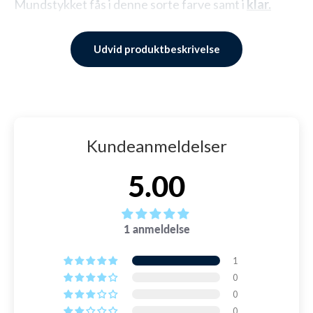
Mundstykket fås i denne sorte farve samt i
klar.
Mundstykket er lavet i fødevaregodkendt silikone.
Udvid produktbeskrivelse
SKU: 1002464
Kundeanmeldelser
5.00
1 anmeldelse
1
0
0
0