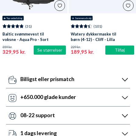
🔥
 Top-anbefaling
☀️ Sommerudsalg
(31)
(101)
Baltic svømmevest til
Watery dykkermaske til
voksne - Aqua Pro - Sort
børn (4-12) - Cliff - Lilla
359 kr.
229 kr.
Se størrelser
Tilføj
329,95 kr.
189,95 kr.
Billigst eller prismatch
Vores pris-robotter opdaterer dagligt alle vores
priser ift. konkurrenterne. Misser de, så udnyt vores
+650.000 glade kunder
prismatch med svar indenfor 24 timer.
Med +6 år i markedet, så har vi hjulpet flere end
nogen andre med udstyr til vandsport. Heldigvis kan
08-22 support
vi prale af 5.200 5-stjernede anmeldelser (4,7 ud af
Vi er sat i verden for at hjælpe. Derfor er vores
5.0).
kundeservice åben mandag til fredag fra 08 til 22.
1 dags levering