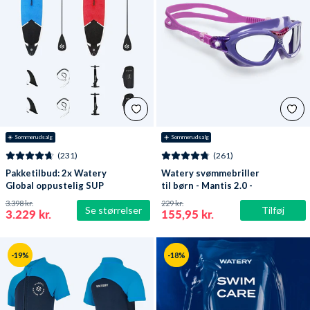
☀️ Sommerudsalg
☀️ Sommerudsalg
(231)
(261)
Pakketilbud: 2x Watery
Watery svømmebriller
Global oppustelig SUP
til børn - Mantis 2.0 -
PaddleBoard 10'6
Lilla/klar
3.398 kr.
229 kr.
Se størrelser
Tilføj
3.229 kr.
155,95 kr.
-19%
-18%