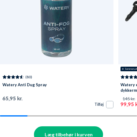
☀️ Sommerud
(80)
Watery Anti Dug Spray
Watery e
dykkerma
Sort
65,95 kr.
145 kr.
99,95 k
Tilføj
Læg tilbehør i kurven