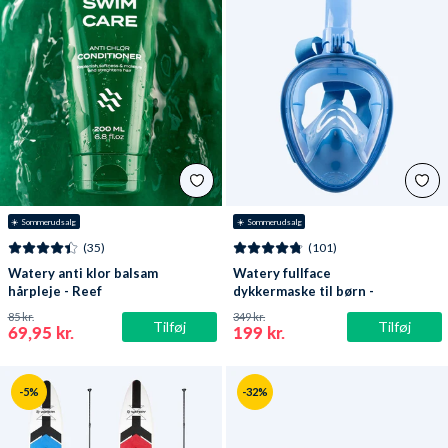
☀️ Sommerudsalg
☀️ Sommerudsalg
(35)
(101)
Watery anti klor balsam
Watery fullface
hårpleje - Reef
dykkermaske til børn -
Oxygen - Atlantic Blue
85 kr.
349 kr.
Tilføj
Tilføj
69,95 kr.
199 kr.
-5%
-32%