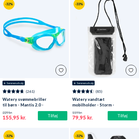
-32%
-33%
☀️ Sommerudsalg
☀️ Sommerudsalg
(261)
(85)
Watery svømmebriller
Watery vandtæt
til børn - Mantis 2.0 -
mobilholder - Storm -
Atlantic Blå/klar
Sort
229 kr.
119 kr.
Tilføj
Tilføj
155,95 kr.
79,95 kr.
-32%
-32%