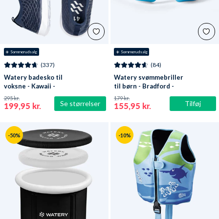
☀️ Sommerudsalg
☀️ Sommerudsalg
(337)
(84)
Watery badesko til
Watery svømmebriller
voksne - Kawaii -
til børn - Bradford -
Mørkeblå
Blå/hvid
295 kr.
179 kr.
Se størrelser
Tilføj
199,95 kr.
155,95 kr.
-50%
-10%