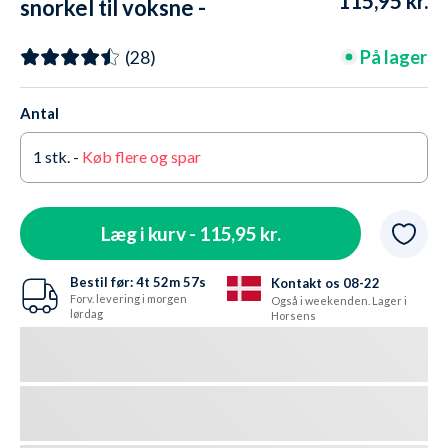
115,95 kr.
snorkel til voksne -
Hudson - Rød
På lager
(28)
Antal
1
stk. -
Køb flere og spar
Læg i kurv -
115,95 kr.
Bestil før:
4t
52m
56s
Kontakt os 08-22
Forv. levering i morgen
Også i weekenden. Lager i
lørdag
Horsens