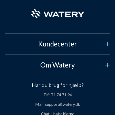
Kundecenter
Kundeservice
Om Watery
Kontakt os
Hvem er vi?
Sikker betaling
Har du brug for hjælp?
Vores historie
Prisgaranti
Tlf.:
71 74 71 94
Job og karriere hos Watery
Levering
Mail:
support@watery.dk
Om Watery produkter
Retur og ombytning
Chat:
I højre hjørne