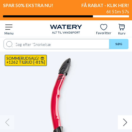
SPAR 50% EKSTRA NU!
FÅ RABAT - KLIK HER!
6t 51m 56s
Favoritter
Menu
Kurv
ale
Spørgsmål & svar
Anbefalet til
Levering & retur
Anmeldelser
SØG
SOMMERUDSALG! 😎
+1262 TILBUD [-81%]