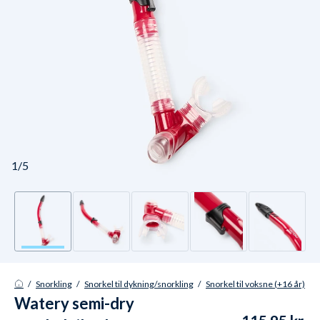
1/5
/
Snorkling
/
Snorkel til dykning/snorkling
/
Snorkel til voksne (+16 år)
Watery semi-dry