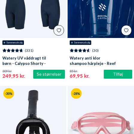
☀️ Sommerudsalg
☀️ Sommerudsalg
(331)
(30)
Watery UV våddragt til
Watery anti klor
børn - Calypso Shorty -
shampoo hårpleje - Reef
Mørkeblå
309 kr.
85 kr.
Se størrelser
Tilføj
249,95 kr.
69,95 kr.
-30%
-28%