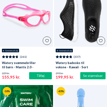
☀️ Sommerudsalg
☀️ Sommerudsalg
(261)
(337)
Watery svømmebriller
Watery badesko til
til børn - Mantis 2.0 -
voksne - Kawaii - Sort
Atlantic Pink/klar
229 kr.
295 kr.
Tilføj
Se størrelser
155,95 kr.
199,95 kr.
-18%
-43%