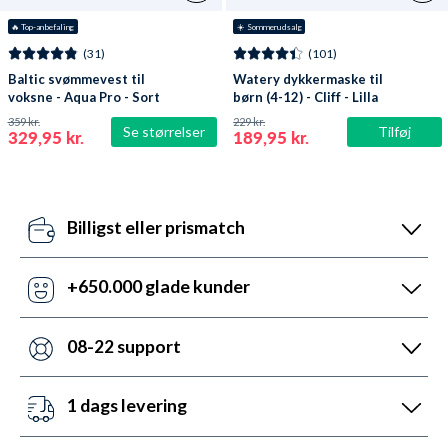
🔥
 Top-anbefaling
☀️ Sommerudsalg
(31)
(101)
Baltic svømmevest til
Watery dykkermaske til
voksne - Aqua Pro - Sort
børn (4-12) - Cliff - Lilla
359 kr.
229 kr.
Se størrelser
Tilføj
329,95 kr.
189,95 kr.
Billigst eller prismatch
Vores pris-robotter opdaterer dagligt alle vores
priser ift. konkurrenterne. Misser de, så udnyt vores
+650.000 glade kunder
prismatch med svar indenfor 24 timer.
Med +6 år i markedet, så har vi hjulpet flere end
nogen andre med udstyr til vandsport. Heldigvis kan
08-22 support
vi prale af 5.200 5-stjernede anmeldelser (4,7 ud af
Vi er sat i verden for at hjælpe. Derfor er vores
5.0).
kundeservice åben mandag til fredag fra 08 til 22.
1 dags levering
Lørdag mellem 10 og 19 og søndag mellem 14 og 22.
Det kan du opnå ved bestilling før kl. 22:00 alle ugens
Kontakt os på chat, telefon og mail.