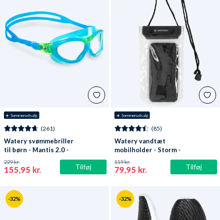
☀️ Sommerudsalg
☀️ Sommerudsalg
(261)
(85)
Watery svømmebriller
Watery vandtæt
til børn - Mantis 2.0 -
mobilholder - Storm -
Atlantic Blå/klar
Sort
229 kr.
119 kr.
Tilføj
Tilføj
155,95 kr.
79,95 kr.
-32%
-32%