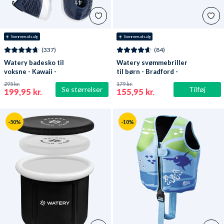
☀️ Sommerudsalg
☀️ Sommerudsalg
(337)
(84)
Watery badesko til
Watery svømmebriller
voksne - Kawaii -
til børn - Bradford -
Mørkeblå
Blå/hvid
295 kr.
179 kr.
Se størrelser
Tilføj
199,95 kr.
155,95 kr.
-50%
-10%