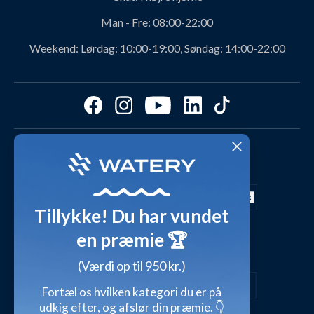
Personerne bag Watery
Rabatkoder
Man - Fre:
08:00-22:00
Svømmeklub-aftaler
Produktanbefalinger fra Watery
Weekend:
Lørdag: 10:00-19:00, Søndag: 14:00-22:00
Ambassadør
Find det perfekte produkt - ta' quizzen her!
Affiliate program
Størrelsesguides
Fordele hos Watery
Cookies & præferencer
Dag-til-dag levering med
Kundeanmeldelser
Video studio
FAQ - Mest stillede spørgsmål
Shop outfits fra kunder
Tillykke! Du har vundet
Presse
Inspirationsunivers
en præmie 🏆
Sikker betaling med
Waterylife - Guides fra eksperter (Blog)
Giv et gavekort
(Værdi op til 950 kr.)
Persondatapolitik
Overensstemmelseserklæringer
Fortæl os hvilken kategori du er på
udkig efter, og afslør din præmie. 👇
Handelsbetingelser