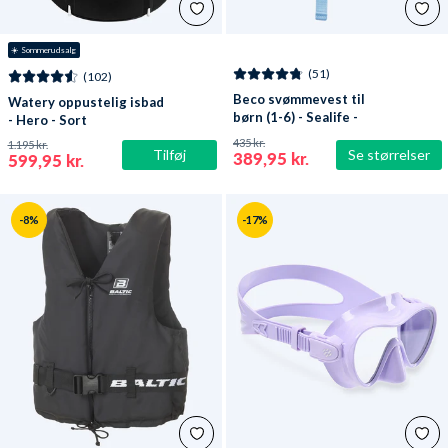
☀️ Sommerudsalg
(51)
(102)
Beco svømmevest til
Watery oppustelig isbad
børn (1-6) - Sealife -
- Hero - Sort
Lyseblå/grøn
435 kr.
1.195 kr.
Tilføj
Se størrelser
389,95 kr.
599,95 kr.
-8%
-17%