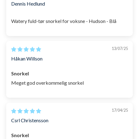
munden eller vendes rundt, så den passer
Dennis Hedlund
optimalt.
Watery fuld-tør snorkel for voksne - Hudson - Blå
Er testet og overholder alle EU krav,
i
henhold til personligt beskyttelsesudstyr.
Dansk brugervejledning medfølger.
13/07/25
Med Watery Hudson Semi-dry snorkel til voksen får
Håkan Willson
du altså de optimale betingelser for mange og lange
Snorkel
oplevelser med snorkling.
Meget god overkommelig snorkel
SKU: 1002130
17/04/25
Csrl Christensson
Snorkel