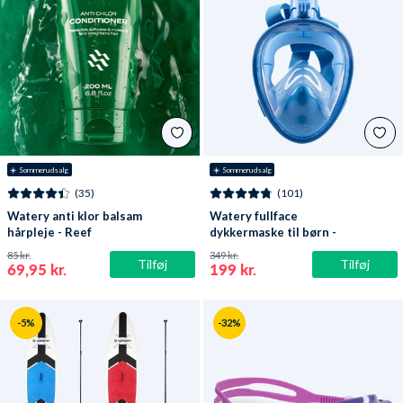
☀️ Sommerudsalg
☀️ Sommerudsalg
(35)
(101)
Watery anti klor balsam
Watery fullface
hårpleje - Reef
dykkermaske til børn -
Oxygen - Atlantic Blue
85 kr.
349 kr.
Tilføj
Tilføj
69,95 kr.
199 kr.
-5%
-32%