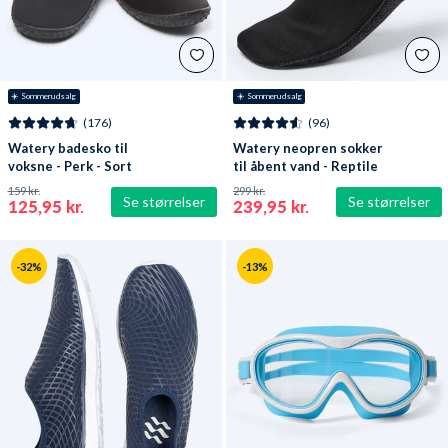
☀️ Sommerudsalg
☀️ Sommerudsalg
(176)
(96)
Watery badesko til
Watery neopren sokker
voksne - Perk - Sort
til åbent vand - Reptile
(3 mm) - Sort
159 kr.
299 kr.
Se størrelser
Se størrelser
125,95 kr.
239,95 kr.
-32%
-13%