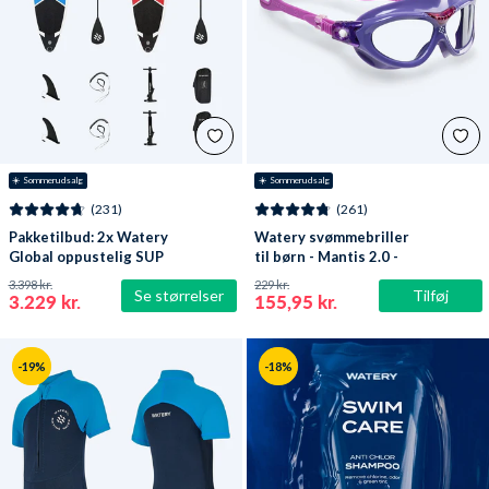
☀️ Sommerudsalg
☀️ Sommerudsalg
(231)
(261)
Pakketilbud: 2x Watery
Watery svømmebriller
Global oppustelig SUP
til børn - Mantis 2.0 -
PaddleBoard 10'6
Lilla/klar
3.398 kr.
229 kr.
Se størrelser
Tilføj
3.229 kr.
155,95 kr.
-19%
-18%