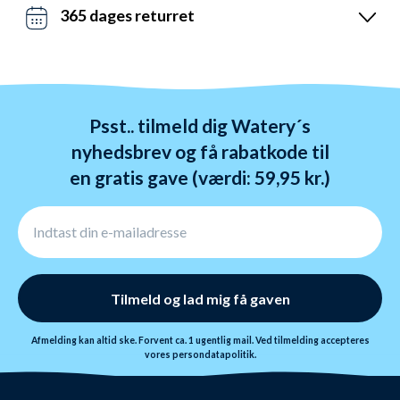
dage - også i weekenden. Vi sender med DAO, Bring
365 dages returret
og GLS. Gratis fragt over 599 kr.
Vi hader stress. Så du har altid 365 dage til at
ombytte dine varer. Returnering tager 1-4 dage og
behandles indenfor 24 timer.
Psst.. tilmeld dig Watery´s
nyhedsbrev og få rabatkode til
en gratis gave (værdi: 59,95 kr.)
Tilmeld og lad mig få gaven
Afmelding kan altid ske. Forvent ca. 1 ugentlig mail. Ved tilmelding accepteres
vores
persondatapolitik.