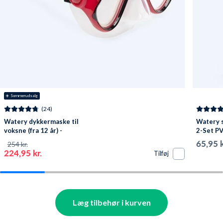
☀️ Sommerudsalg
(24)
Watery dykkermaske til
Watery s
voksne (fra 12 år) -
2-Set PV
Hudson - Rød/sort
65,95 k
254 kr.
224,95 kr.
Tilføj
Læg tilbehør i kurven