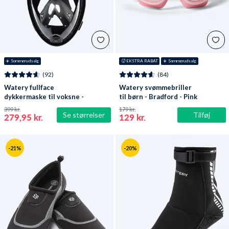
☀️ Sommerudsalg
🥵 EKSTRA RABAT
☀️ Sommerudsalg
(92)
(84)
Watery fullface
Watery svømmebriller
dykkermaske til voksne -
til børn - Bradford - Pink
Oxygen - Sort
399 kr.
179 kr.
Se størrelser
Tilføj
279,95 kr.
129 kr.
-21%
-20%