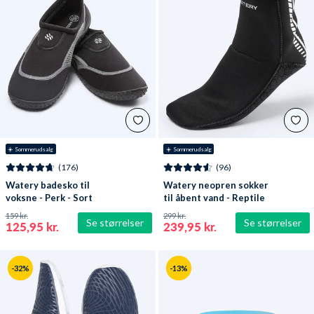
☀️ Sommerudsalg
☀️ Sommerudsalg
(176)
(96)
Watery badesko til
Watery neopren sokker
voksne - Perk - Sort
til åbent vand - Reptile
(3 mm) - Sort
159 kr.
299 kr.
Se størrelser
Se størrelser
125,95 kr.
239,95 kr.
-32%
-13%