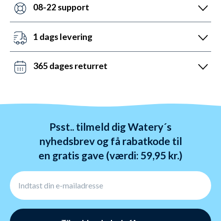
nogen andre med udstyr til vandsport. Heldigvis kan
08-22 support
vi prale af 5.200 5-stjernede anmeldelser (4,7 ud af
Vi er sat i verden for at hjælpe. Derfor er vores
5.0).
kundeservice åben mandag til fredag fra 08 til 22.
1 dags levering
Lørdag mellem 10 og 19 og søndag mellem 14 og 22.
Det kan du opnå ved bestilling før kl. 22:00 alle ugens
Kontakt os på chat, telefon og mail.
dage - også i weekenden. Vi sender med DAO, Bring
365 dages returret
og GLS. Gratis fragt over 599 kr.
Vi hader stress. Så du har altid 365 dage til at
ombytte dine varer. Returnering tager 1-4 dage og
behandles indenfor 24 timer.
Psst.. tilmeld dig Watery´s
nyhedsbrev og få rabatkode til
en gratis gave (værdi: 59,95 kr.)