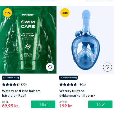
-18%
-43%
☀️ Sommerudsalg
☀️ Sommerudsalg
(35)
(101)
Watery anti klor balsam
Watery fullface
hårpleje - Reef
dykkermaske til børn -
Oxygen - Atlantic Blue
85 kr.
349 kr.
Tilføj
Tilføj
69,95 kr.
199 kr.