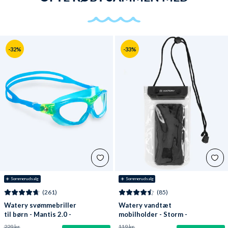
-32%
-33%
☀️ Sommerudsalg
☀️ Sommerudsalg
(261)
(85)
Watery svømmebriller
Watery vandtæt
til børn - Mantis 2.0 -
mobilholder - Storm -
Atlantic Blå/klar
Sort
229 kr.
119 kr.