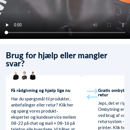
Brug for hjælp eller mangler
svar?
Få rådgivning og hjælp lige nu
Gratis ombytni
retur
Har du spørgsmål til produkter,
Jeps, det er rigti
anbefalinger eller retur? Klik her
Ombytning er hel
og spørg vores produkt-
ved brug af vore
eksperter og kundeservice mellem
retursystem - ud
08-22 på chat og mail + 08-16 på
printer. Klik her
telefon alle hverdage. Vi håber at