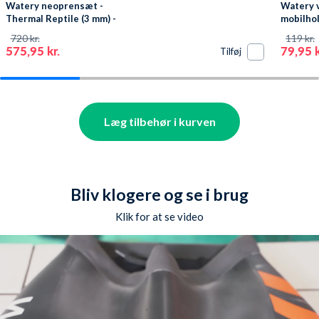
Watery neoprensæt -
Watery 
Thermal Reptile (3 mm) -
mobilhol
Sort/sølv
Sort
720 kr.
119 kr.
575,95 kr.
79,95 k
Tilføj
Læg tilbehør i kurven
Bliv klogere og se i brug
Klik for at se video