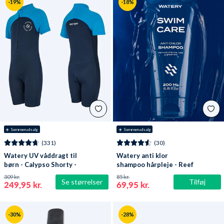
-19%
-18%
☀️ Sommerudsalg
☀️ Sommerudsalg
(331)
(30)
Watery UV våddragt til
Watery anti klor
børn - Calypso Shorty -
shampoo hårpleje - Reef
Mørkeblå
309 kr.
85 kr.
Se størrelser
Tilføj
249,95 kr.
69,95 kr.
-30%
-28%