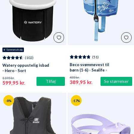
☀️ Sommerudsalg
(51)
(102)
Beco svømmevest til
Watery oppustelig isbad
børn (1-6) - Sealife -
- Hero - Sort
Lyseblå/grøn
435 kr.
1.195 kr.
Tilføj
Se størrelser
389,95 kr.
599,95 kr.
-8%
-17%