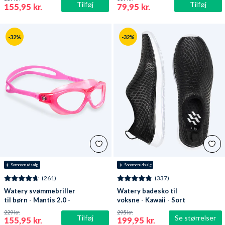
Tilføj
Tilføj
155,95 kr.
79,95 kr.
-32%
-32%
☀️ Sommerudsalg
☀️ Sommerudsalg
(261)
(337)
Watery svømmebriller
Watery badesko til
til børn - Mantis 2.0 -
voksne - Kawaii - Sort
Atlantic Pink/klar
229 kr.
295 kr.
Tilføj
Se størrelser
155,95 kr.
199,95 kr.