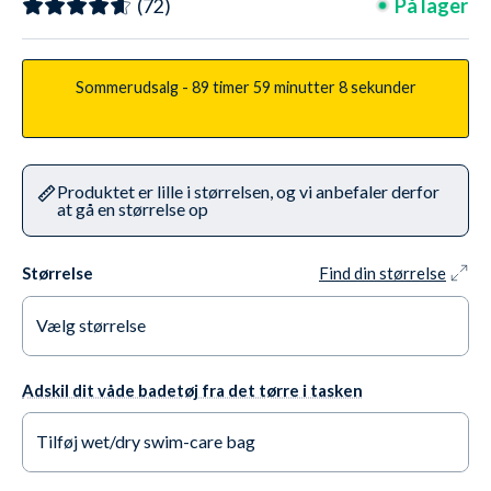
På lager
(72)
Sommerudsalg -
89 timer
59 minutter
6 sekunder
Produktet er lille i størrelsen, og vi anbefaler derfor
at gå en størrelse op
Størrelse
Find din størrelse
Vælg størrelse
X-Small
På lager
Adskil dit våde badetøj fra det tørre i tasken
Small
På lager
Tilføj wet/dry swim-care bag
Medium
På lager
Ja tak +65,95 kr.