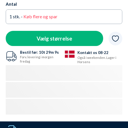
Antal
Large
På lager
Nej tak
1
stk. -
Køb flere og spar
X-Large
På lager
XX-Large
Udsolgt - Få besked
Vælg størrelse
Bestil før:
10t
29m
7s
Kontakt os 08-22
Forv. levering i morgen
Også i weekenden. Lager i
fredag
Horsens