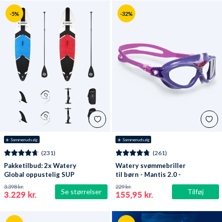
-5%
-32%
☀️ Sommerudsalg
☀️ Sommerudsalg
(231)
(261)
Pakketilbud: 2x Watery
Watery svømmebriller
Global oppustelig SUP
til børn - Mantis 2.0 -
PaddleBoard 10'6
Lilla/klar
3.398 kr.
229 kr.
Se størrelser
Tilføj
3.229 kr.
155,95 kr.