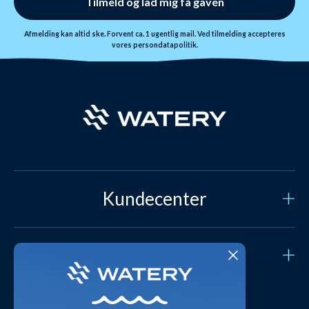
Tilmeld og lad mig få gaven
Afmelding kan altid ske. Forvent ca. 1 ugentlig mail. Ved tilmelding accepteres
vores
persondatapolitik.
Kundecenter
Kundeservice
Om Watery
Kontakt os
Hvem er vi?
Sikker betaling
Har du brug for hjælp?