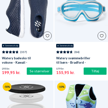
☀️ Sommerudsalg
☀️ Sommerudsalg
(337)
(84)
Watery badesko til
Watery svømmebriller
voksne - Kawaii -
til børn - Bradford -
Mørkeblå
Blå/hvid
295 kr.
179 kr.
Se størrelser
Tilføj
199,95 kr.
155,95 kr.
-50%
-10%