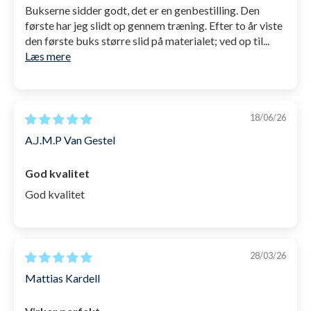
Bukserne sidder godt, det er en genbestilling. Den
badebukserne mindre vandmodstand og vandet
første har jeg slidt op gennem træning. Efter to år viste
preller af.
den første buks større slid på materialet; ved op til...
Læs mere
På indersiden konstrueret med 100% nylon
,
som giver en behagelig følelse, når de bæres
Lavere talje foran og høj bagpå
18/06/26
Snøre i toppen på fronten for optimal tilpasning
A.J.M.P Van Gestel
af pasform
Indbygget elastik i ben åbninger
, så de sidder
God kvalitet
godt ind til benene.
God kvalitet
SKU: 1000984
28/03/26
Mattias Kardell