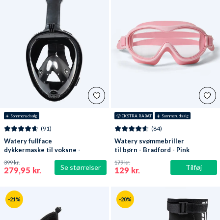
☀️ Sommerudsalg
🥵 EKSTRA RABAT
☀️ Sommerudsalg
(91)
(84)
Watery fullface
Watery svømmebriller
dykkermaske til voksne -
til børn - Bradford - Pink
Oxygen - Sort
399 kr.
179 kr.
Se størrelser
Tilføj
279,95 kr.
129 kr.
-21%
-20%