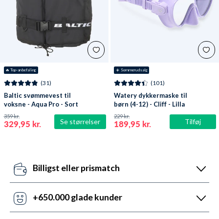
🔥
 Top-anbefaling
☀️ Sommerudsalg
(31)
(101)
Baltic svømmevest til
Watery dykkermaske til
voksne - Aqua Pro - Sort
børn (4-12) - Cliff - Lilla
359 kr.
229 kr.
Se størrelser
Tilføj
329,95 kr.
189,95 kr.
Billigst eller prismatch
Vores pris-robotter opdaterer dagligt alle vores
priser ift. konkurrenterne. Misser de, så udnyt vores
+650.000 glade kunder
prismatch med svar indenfor 24 timer.
Med +6 år i markedet, så har vi hjulpet flere end