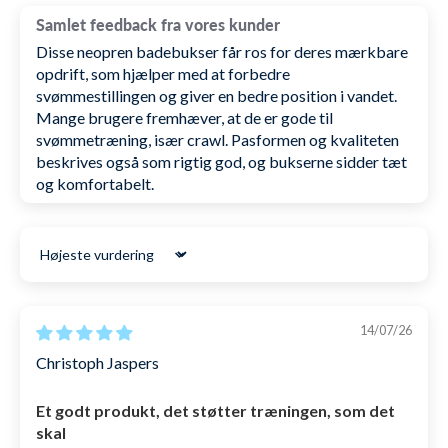
benet uden, at de strammer utilstrækkeligt.
Samlet feedback fra vores kunder
Disse neopren badebukser får ros for deres mærkbare
Selvom det er badebukser, så bruges de i høj grad
opdrift, som hjælper med at forbedre
også af kvinder/piger, som har de samme
svømmestillingen og giver en bedre position i vandet.
udfordringer med synkende ben/hofter. De kan blot
Mange brugere fremhæver, at de er gode til
svømmetræning, især crawl. Pasformen og kvaliteten
puttes udover badedragten. Til mænd/drenge kan
beskrives også som rigtig god, og bukserne sidder tæt
de både bruges med og uden almindelige
og komfortabelt.
badebukser indenunder.
Specifikationer for Watery
Sort by
Pelican Neoprene Jammers
14/07/26
Lavet i 100% Jako Smooth-skin neoprene på
Christoph Jaspers
ydersiden
med 3 mm på front og bag samt 5mm
på sidepanelerne.
Et godt produkt, det støtter træningen, som det
skal
Udenpå tilføjet ACS Nano coating
, som giver