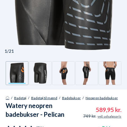
1/21
/
Badetøj
/
Badetøj til mænd
/
Badebukser
/
Neopren badebukser
Watery neopren
589,95 kr.
badebukser - Pelican
749 kr.
vejl. udsalgspris
3/5mm