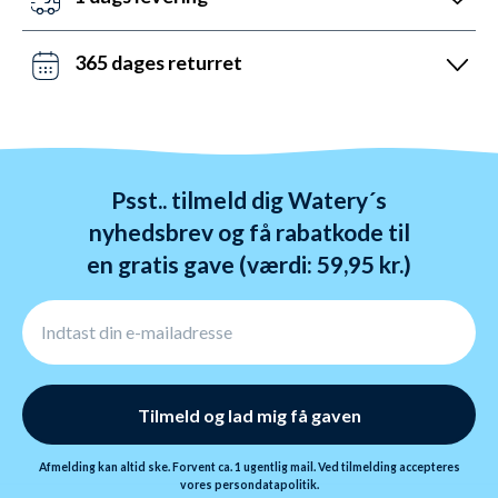
Lørdag mellem 10 og 19 og søndag mellem 14 og 22.
Det kan du opnå ved bestilling før kl. 22:00 alle ugens
Kontakt os på chat, telefon og mail.
dage - også i weekenden. Vi sender med DAO, Bring
365 dages returret
og GLS. Gratis fragt over 599 kr.
Vi hader stress. Så du har altid 365 dage til at
ombytte dine varer. Returnering tager 1-4 dage og
behandles indenfor 24 timer.
Psst.. tilmeld dig Watery´s
nyhedsbrev og få rabatkode til
en gratis gave (værdi: 59,95 kr.)
Tilmeld og lad mig få gaven
Afmelding kan altid ske. Forvent ca. 1 ugentlig mail. Ved tilmelding accepteres
vores
persondatapolitik.