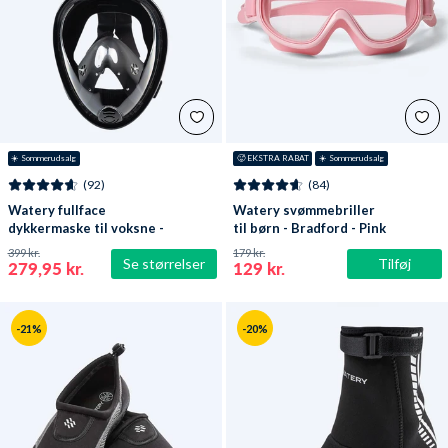
☀️ Sommerudsalg
🥵 EKSTRA RABAT
☀️ Sommerudsalg
(92)
(84)
Watery fullface
Watery svømmebriller
dykkermaske til voksne -
til børn - Bradford - Pink
Oxygen - Sort
399 kr.
179 kr.
Se størrelser
Tilføj
279,95 kr.
129 kr.
-21%
-20%