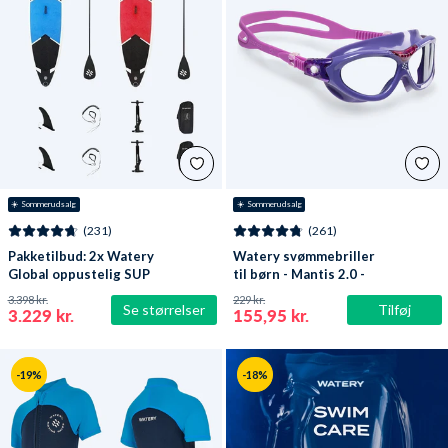
☀️ Sommerudsalg
☀️ Sommerudsalg
(231)
(261)
Pakketilbud: 2x Watery
Watery svømmebriller
Global oppustelig SUP
til børn - Mantis 2.0 -
PaddleBoard 10'6
Lilla/klar
3.398 kr.
229 kr.
Se størrelser
Tilføj
3.229 kr.
155,95 kr.
-19%
-18%