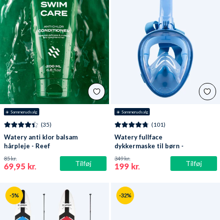
☀️ Sommerudsalg
☀️ Sommerudsalg
(35)
(101)
Watery anti klor balsam
Watery fullface
hårpleje - Reef
dykkermaske til børn -
Oxygen - Atlantic Blue
85 kr.
349 kr.
Tilføj
Tilføj
69,95 kr.
199 kr.
-5%
-32%