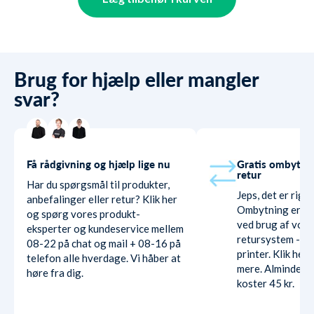
Brug for hjælp eller mangler
svar?
Få rådgivning og hjælp lige nu
Gratis ombytni
retur
Har du spørgsmål til produkter,
Jeps, det er rigti
anbefalinger eller retur? Klik her
Ombytning er hel
og spørg vores produkt-
ved brug af vore
eksperter og kundeservice mellem
retursystem - ud
08-22 på chat og mail + 08-16 på
printer. Klik her
telefon alle hverdage. Vi håber at
mere. Almindelig
høre fra dig.
koster 45 kr.