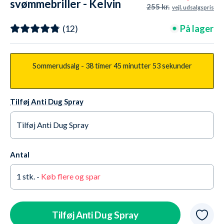
svømmebriller - Kelvin
255 kr.
vejl. udsalgspris
Active - Sort/klar
På lager
(12)
Sommerudsalg -
38 timer
45 minutter
52 sekunder
Tilføj Anti Dug Spray
Tilføj Anti Dug Spray
Ja tak +65,95 kr.
På lager
Antal
Nej tak
På lager
1
stk. -
Køb flere og spar
Tilføj Anti Dug Spray