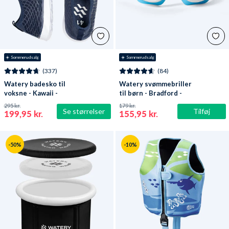
☀️ Sommerudsalg
☀️ Sommerudsalg
(337)
(84)
Watery badesko til
Watery svømmebriller
voksne - Kawaii -
til børn - Bradford -
Mørkeblå
Blå/hvid
295 kr.
179 kr.
Se størrelser
Tilføj
199,95 kr.
155,95 kr.
-50%
-10%