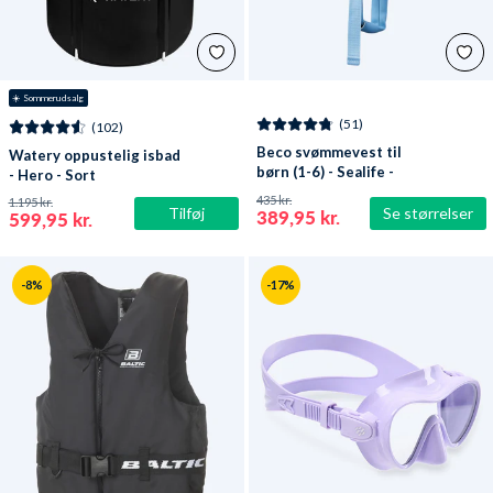
☀️ Sommerudsalg
(51)
(102)
Beco svømmevest til
Watery oppustelig isbad
børn (1-6) - Sealife -
- Hero - Sort
Lyseblå/grøn
435 kr.
1.195 kr.
Tilføj
Se størrelser
389,95 kr.
599,95 kr.
-8%
-17%