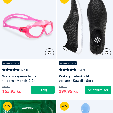
☀️ Sommerudsalg
☀️ Sommerudsalg
(261)
(337)
Watery svømmebriller
Watery badesko til
til børn - Mantis 2.0 -
voksne - Kawaii - Sort
Atlantic Pink/klar
229 kr.
295 kr.
Tilføj
Se størrelser
155,95 kr.
199,95 kr.
-18%
-43%