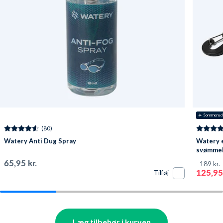
☀️ Sommerud
(80)
Watery Anti Dug Spray
Watery e
svømmebr
Pavati -
65,95 kr.
189 kr.
125,95 
Tilføj
Læg tilbehør i kurven