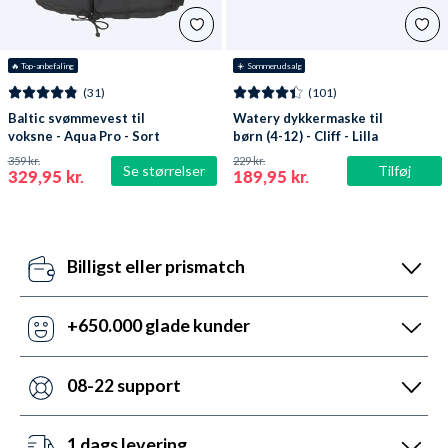
🔥
 Top-anbefaling
☀️ Sommerudsalg
(31)
(101)
Baltic svømmevest til
Watery dykkermaske til
voksne - Aqua Pro - Sort
børn (4-12) - Cliff - Lilla
359 kr.
229 kr.
Se størrelser
Tilføj
329,95 kr.
189,95 kr.
Billigst eller prismatch
Vores pris-robotter opdaterer dagligt alle vores
priser ift. konkurrenterne. Misser de, så udnyt vores
+650.000 glade kunder
prismatch med svar indenfor 24 timer.
Med +6 år i markedet, så har vi hjulpet flere end
nogen andre med udstyr til vandsport. Heldigvis kan
08-22 support
vi prale af 5.200 5-stjernede anmeldelser (4,7 ud af
Vi er sat i verden for at hjælpe. Derfor er vores
5.0).
kundeservice åben mandag til fredag fra 08 til 22.
1 dags levering