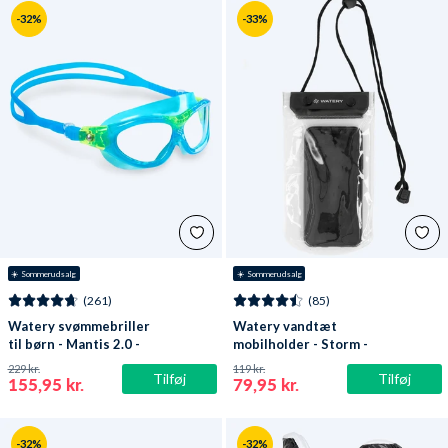
-32%
-33%
☀️ Sommerudsalg
☀️ Sommerudsalg
(261)
(85)
Watery svømmebriller
Watery vandtæt
til børn - Mantis 2.0 -
mobilholder - Storm -
Atlantic Blå/klar
Sort
229 kr.
119 kr.
Tilføj
Tilføj
155,95 kr.
79,95 kr.
-32%
-32%