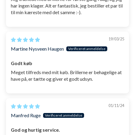
øjekop sikrer også at der ikke skabes kondens
har ingen klager. Alt er fantastisk, jeg bestiller et par til
inde i selve brillen, som typisk forårsager
til min kæreste med det samme :-).
duggen.
Todelt strop
, der sikrer at du kan sætte
brillerne rigtigt - uden at skulle stramme dem
19/03/25
unødvendigt. Stropperne har også anti-slip på
Martine Nysveen Haugen
sig, så de rigtigt bliver siddende, når du først
har sat dem bag på hovedet.
Godt køb
Meget tilfreds med mit køb. Brillerne er behagelige at
Konstrueret af 100% silikone
, så du undgår
have på, er tætte og giver et godt udsyn.
de typiske hårde plastik-dele og du dermed
kan gøre stort set hvad du vil med dem - uden
at de går i stykker.
01/11/24
Kommer med en gratis, åndbar microfiber-
Manfred Ruge
pose
, som du kan opbevare svømmebrillerne i
før og efter brug.
God og hurtig service.