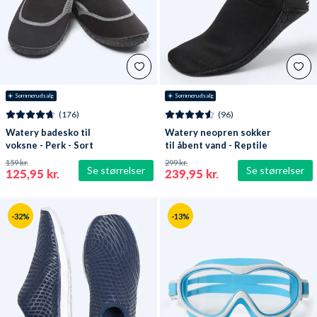
☀️ Sommerudsalg
☀️ Sommerudsalg
(176)
(96)
Watery badesko til
Watery neopren sokker
voksne - Perk - Sort
til åbent vand - Reptile
(3 mm) - Sort
159 kr.
299 kr.
Se størrelser
Se størrelser
125,95 kr.
239,95 kr.
-32%
-13%