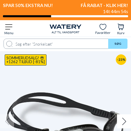
SPAR 50% EKSTRA NU!
FÅ RABAT - KLIK HER!
14t 44m 53s
Favoritter
Menu
Kurv
ale
Spørgsmål & svar
Anbefalet til
Levering & retur
Anmeldelser
SØG
SOMMERUDSALG! 😎
-23%
+1262 TILBUD [-81%]