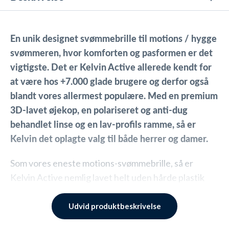
En unik designet svømmebrille til motions / hygge
svømmeren, hvor komforten og pasformen er det
vigtigste. Det er Kelvin Active allerede kendt for
at være hos +7.000 glade brugere og derfor også
blandt vores allermest populære. Med en premium
3D-lavet øjekop, en polariseret og anti-dug
behandlet linse og en lav-profils ramme, så er
Kelvin det oplagte valg til både herrer og damer.
Som vores eneste motions-svømmebrille, så er
Kelvin Active nemlig lavet helt uden hårde plastik
dele. Til gengæld er øjekop og ramme konstrueret i
ét stykke helt blødt silikone, som både sikrer at
Udvid produktbeskrivelse
vandet ikke kan løbe ind imellem, men også at