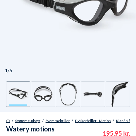
1/6
/
Svømmeudstyr
/
Svømmebriller
/
Dykkerbriller - Motion
/
Klar / blå / 
Watery motions
195,95 kr.