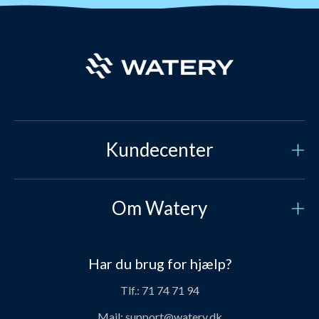
Kundecenter
Kundeservice
Om Watery
Kontakt os
Hvem er vi?
Sikker betaling
Har du brug for hjælp?
Vores historie
Prisgaranti
Tlf.:
71 74 71 94
Job og karriere hos Watery
Levering
Mail:
support@watery.dk