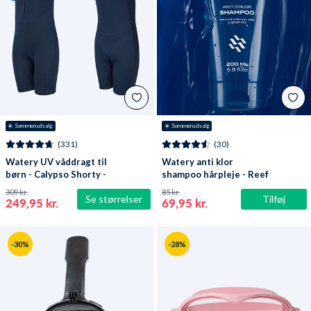
☀️ Sommerudsalg
☀️ Sommerudsalg
(331)
(30)
Watery UV våddragt til
Watery anti klor
børn - Calypso Shorty -
shampoo hårpleje - Reef
Mørkeblå
309 kr.
85 kr.
Se størrelser
Tilføj
249,95 kr.
69,95 kr.
-30%
-28%