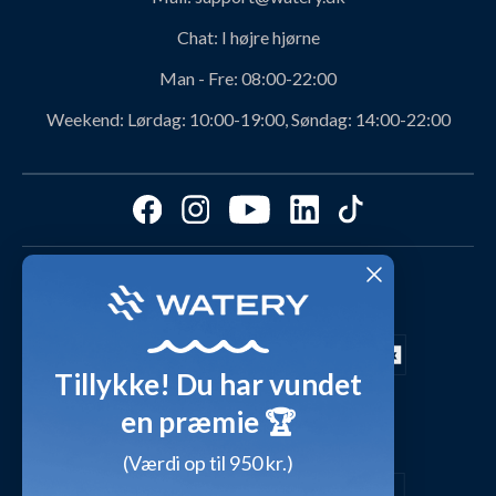
Om Watery produkter
Retur og ombytning
Chat:
I højre hjørne
Personerne bag Watery
Rabatkoder
Man - Fre:
08:00-22:00
Svømmeklub-aftaler
Produktanbefalinger fra Watery
Weekend:
Lørdag: 10:00-19:00, Søndag: 14:00-22:00
Ambassadør
Find det perfekte produkt - ta' quizzen her!
Affiliate program
Størrelsesguides
Fordele hos Watery
Cookies & præferencer
Dag-til-dag levering med
Kundeanmeldelser
Video studio
FAQ - Mest stillede spørgsmål
Shop outfits fra kunder
Tillykke! Du har vundet
Presse
Inspirationsunivers
en præmie 🏆
Sikker betaling med
Waterylife - Guides fra eksperter (Blog)
Giv et gavekort
(Værdi op til 950 kr.)
Persondatapolitik
Overensstemmelseserklæringer