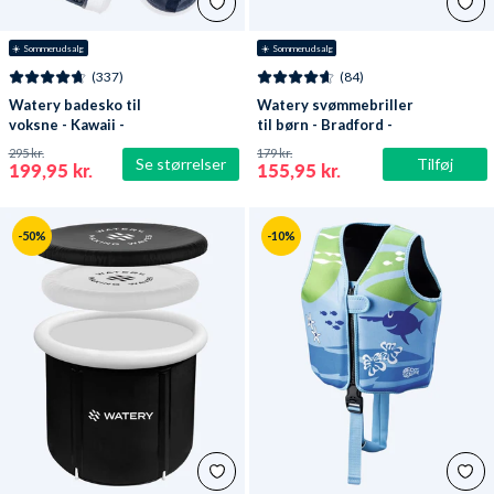
☀️ Sommerudsalg
☀️ Sommerudsalg
(337)
(84)
Watery badesko til
Watery svømmebriller
voksne - Kawaii -
til børn - Bradford -
Mørkeblå
Blå/hvid
295 kr.
179 kr.
Se størrelser
Tilføj
199,95 kr.
155,95 kr.
-50%
-10%