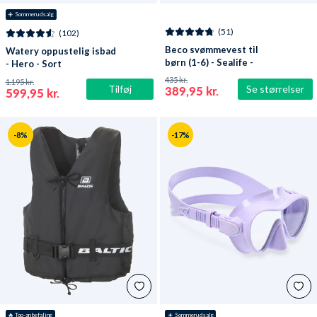
☀️ Sommerudsalg
(51)
(102)
Beco svømmevest til
Watery oppustelig isbad
børn (1-6) - Sealife -
- Hero - Sort
Lyseblå/grøn
435 kr.
1.195 kr.
Tilføj
Se størrelser
389,95 kr.
599,95 kr.
-8%
-17%
🔥
 Top-anbefaling
☀️ Sommerudsalg