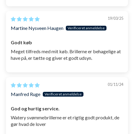
Konstrueret af 100% silikone
, så du undgår
de typiske hårde plastik-dele og du dermed
19/03/25
kan gøre stort set hvad du vil med dem - uden
Martine Nysveen Haugen
at de går i stykker.
Godt køb
Kommer med en gratis, åndbar microfiber-
Meget tilfreds med mit køb. Brillerne er behagelige at
pose
, som du kan opbevare svømmebrillerne i
have på, er tætte og giver et godt udsyn.
før og efter brug.
I samlet bredde er Kelvin active 16,5 cm,
hvert øjekop har en højde på 4,3 cm, mens
01/11/24
hver øjekop er 4,8 cm bred.
Manfred Ruge
Denne Kelvin Active er grå med smoke glas. Den kan
God og hurtig service.
både bruges i svømmehallen og på stranden. Udover
Watery svømmebrillerne er et rigtig godt produkt, de
denne fås Kelvin modellen også med Mirror glas i
gør hvad de lover
flere farver. Det er helt samme brille og funktioner,