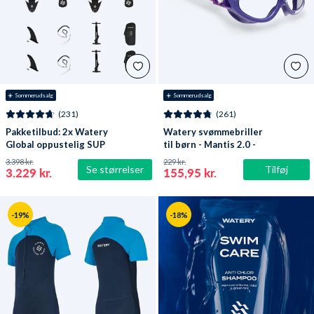
☀️ Sommerudsalg
☀️ Sommerudsalg
(231)
(261)
Pakketilbud: 2x Watery
Watery svømmebriller
Global oppustelig SUP
til børn - Mantis 2.0 -
PaddleBoard 10'6
Lilla/klar
3.398 kr.
229 kr.
Se størrelser
Tilføj
3.229 kr.
155,95 kr.
-19%
-18%