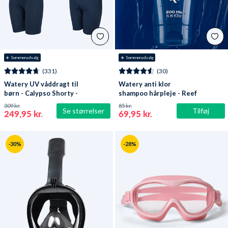
☀️ Sommerudsalg
☀️ Sommerudsalg
(331)
(30)
Watery UV våddragt til
Watery anti klor
børn - Calypso Shorty -
shampoo hårpleje - Reef
Mørkeblå
309 kr.
85 kr.
Se størrelser
Tilføj
249,95 kr.
69,95 kr.
-30%
-28%