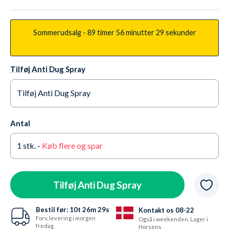
linse)
Sommerudsalg -
89 timer
56 minutter
27 sekunder
Tilføj Anti Dug Spray
Tilføj Anti Dug Spray
Ja tak +65,95 kr.
På lager
Antal
Nej tak
På lager
1
stk. -
Køb flere og spar
Tilføj Anti Dug Spray
Bestil før:
10t
26m
28s
Kontakt os 08-22
Forv. levering i morgen
Også i weekenden. Lager i
fredag
Horsens