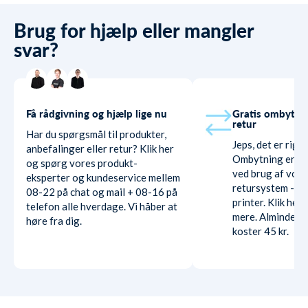
Brug for hjælp eller mangler
svar?
Få rådgivning og hjælp lige nu
Gratis ombytni
retur
Har du spørgsmål til produkter,
Jeps, det er rigti
anbefalinger eller retur? Klik her
Ombytning er hel
og spørg vores produkt-
ved brug af vore
eksperter og kundeservice mellem
retursystem - ud
08-22 på chat og mail + 08-16 på
printer. Klik her
telefon alle hverdage. Vi håber at
mere. Almindelig
høre fra dig.
koster 45 kr.