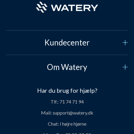
Kundecenter
Kundeservice
Om Watery
Kontakt os
Hvem er vi?
Sikker betaling
Har du brug for hjælp?
Vores historie
Prisgaranti
Tlf.:
71 74 71 94
Job og karriere hos Watery
Levering
Mail:
support@watery.dk
Om Watery produkter
Retur og ombytning
Chat:
I højre hjørne
Personerne bag Watery
Rabatkoder