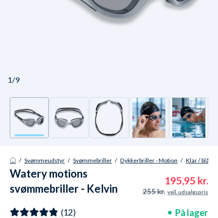
1/9
/
Svømmeudstyr
/
Svømmebriller
/
Dykkerbriller - Motion
/
Klar / blå / 
Watery motions
195,95 kr.
svømmebriller - Kelvin
255 kr.
vejl. udsalgspris
Active - Grå (Smoke
På lager
(12)