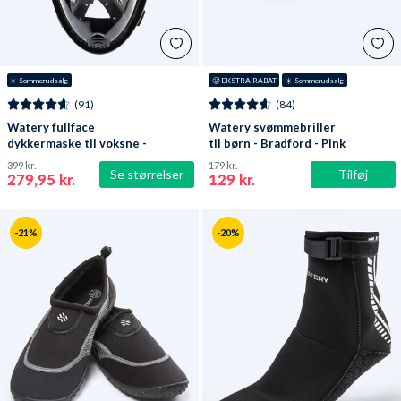
☀️ Sommerudsalg
🥵 EKSTRA RABAT
☀️ Sommerudsalg
(91)
(84)
Watery fullface
Watery svømmebriller
dykkermaske til voksne -
til børn - Bradford - Pink
Oxygen - Sort
399 kr.
179 kr.
Se størrelser
Tilføj
279,95 kr.
129 kr.
-21%
-20%