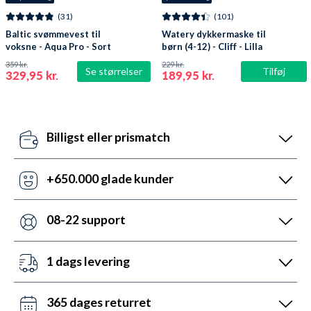
(31)
(101)
Baltic svømmevest til
Watery dykkermaske til
voksne - Aqua Pro - Sort
børn (4-12) - Cliff - Lilla
359 kr.
229 kr.
Se størrelser
Tilføj
329,95 kr.
189,95 kr.
Billigst eller prismatch
Vores pris-robotter opdaterer dagligt alle vores
priser ift. konkurrenterne. Misser de, så udnyt vores
+650.000 glade kunder
prismatch med svar indenfor 24 timer.
Med +6 år i markedet, så har vi hjulpet flere end
nogen andre med udstyr til vandsport. Heldigvis kan
08-22 support
vi prale af 5.200 5-stjernede anmeldelser (4,7 ud af
Vi er sat i verden for at hjælpe. Derfor er vores
5.0).
kundeservice åben mandag til fredag fra 08 til 22.
1 dags levering
Lørdag mellem 10 og 19 og søndag mellem 14 og 22.
Det kan du opnå ved bestilling før kl. 22:00 alle ugens
Kontakt os på chat, telefon og mail.
dage - også i weekenden. Vi sender med DAO, Bring
365 dages returret