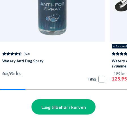
☀️ Sommerud
(80)
Watery Anti Dug Spray
Watery e
svømmebr
Pavati -
65,95 kr.
189 kr.
125,95 
Tilføj
Læg tilbehør i kurven