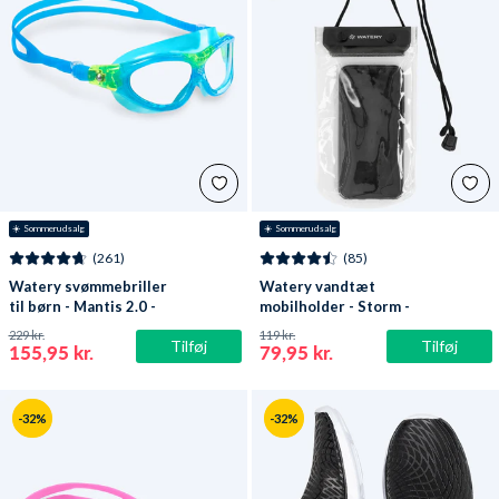
☀️ Sommerudsalg
☀️ Sommerudsalg
(261)
(85)
Watery svømmebriller
Watery vandtæt
til børn - Mantis 2.0 -
mobilholder - Storm -
Atlantic Blå/klar
Sort
229 kr.
119 kr.
Tilføj
Tilføj
155,95 kr.
79,95 kr.
-32%
-32%