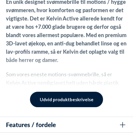
En unik designet svømmebrille til motions / hygge
svømmeren, hvor komforten og pasformen er det
vigtigste. Det er Kelvin Active allerede kendt for
at være hos +7.000 glade brugere og derfor også
blandt vores allermest populære. Med en premium
3D-lavet øjekop, en anti-dug behandlet linse og en
lav-profils ramme, så er Kelvin det oplagte valg til
både herrer og damer.
Som vores eneste motions-svømmebrille, så er
Kelvin Active nemlig lavet helt uden hårde plastik
dele. Til gengæld er øjekop og ramme konstrueret i
ét stykke helt blødt silikone, som både sikrer at
Udvid produktbeskrivelse
vandet ikke kan løbe ind imellem, men også at
oplevelsen på øjnene bliver uden røde mærker og
Features / fordele
irritation - heller ikke efter adskillige timers
svømning.