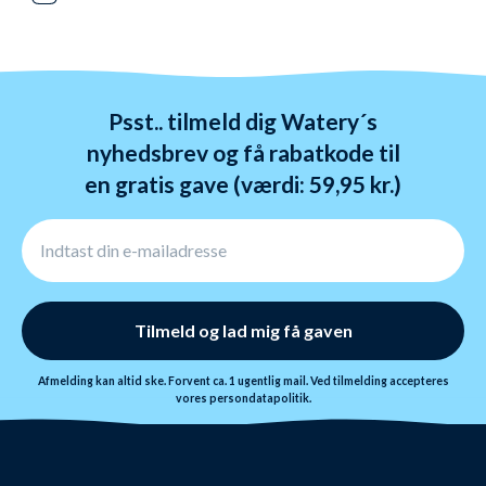
og GLS. Gratis fragt over 599 kr.
Vi hader stress. Så du har altid 365 dage til at
ombytte dine varer. Returnering tager 1-4 dage og
behandles indenfor 24 timer.
Psst.. tilmeld dig Watery´s
nyhedsbrev og få rabatkode til
en gratis gave (værdi: 59,95 kr.)
Tilmeld og lad mig få gaven
Afmelding kan altid ske. Forvent ca. 1 ugentlig mail. Ved tilmelding accepteres
vores
persondatapolitik.