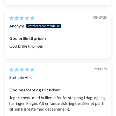
Sort by
skulle stoppe op efter hvert bane for at
tømme brillerne. Den værste følelse og den
08/10/25
får du ikke her.
Anonym
3D-tilpassede øjekopper
, der passer til både
mænd og damer.
God brille til prisen
God brille til prisen
Anti-dug behandlet
, så du undgår det værste
en svømmebrille kan gøre. Den 3D-tilpassede
øjekop sikrer også at der ikke skabes kondens
inde i selve brillen, som typisk forårsager
29/06/25
duggen.
Stefanie Ahls
Todelt strop
, der sikrer at du kan sætte
God pasform og frit udsyn
brillerne rigtigt - uden at skulle stramme dem
Jeg trænede med brillerne for første gang i dag, og jeg
unødvendigt. Stropperne har også anti-slip på
har ingen klager. Alt er fantastisk, jeg bestiller et par til
sig, så de rigtigt bliver siddende, når du først
til min kæreste med det samme :-).
har sat dem bag på hovedet.