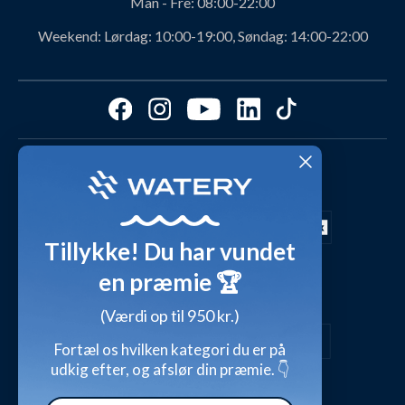
Man - Fre:
08:00-22:00
Svømmeklub-aftaler
Produktanbefalinger fra Watery
Weekend:
Lørdag: 10:00-19:00, Søndag: 14:00-22:00
Ambassadør
Find det perfekte produkt - ta' quizzen her!
Affiliate program
Størrelsesguides
Fordele hos Watery
Cookies & præferencer
Dag-til-dag levering med
Kundeanmeldelser
Video studio
FAQ - Mest stillede spørgsmål
Shop outfits fra kunder
Tillykke! Du har vundet
Presse
Inspirationsunivers
en præmie 🏆
Sikker betaling med
Waterylife - Guides fra eksperter (Blog)
Giv et gavekort
(Værdi op til 950 kr.)
Persondatapolitik
Overensstemmelseserklæringer
Fortæl os hvilken kategori du er på
udkig efter, og afslør din præmie. 👇
Handelsbetingelser