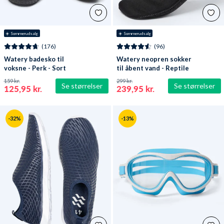
☀️ Sommerudsalg
☀️ Sommerudsalg
(176)
(96)
Watery badesko til
Watery neopren sokker
voksne - Perk - Sort
til åbent vand - Reptile
(3 mm) - Sort
159 kr.
299 kr.
Se størrelser
Se størrelser
125,95 kr.
239,95 kr.
-32%
-13%