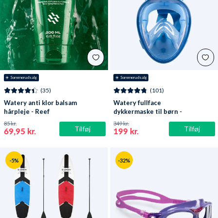
☀️ Sommerudsalg
☀️ Sommerudsalg
(35)
(101)
Watery anti klor balsam
Watery fullface
hårpleje - Reef
dykkermaske til børn -
Oxygen - Atlantic Blue
85 kr.
349 kr.
Tilføj
Tilføj
69,95 kr.
199 kr.
-5%
-32%