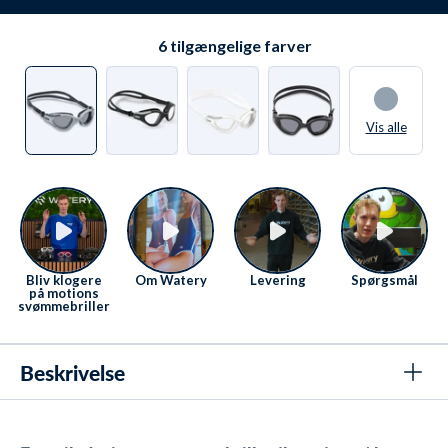
Vi elsker at hjælpe. Derfor sidder vi klar Mandag-
Fredag fra 08 til 16
Se kontaktmuligheder her
.
6
tilgængelige farver
Vis alle
Bliv klogere
Om Watery
Levering
Spørgsmål
på motions
svømmebriller
Beskrivelse