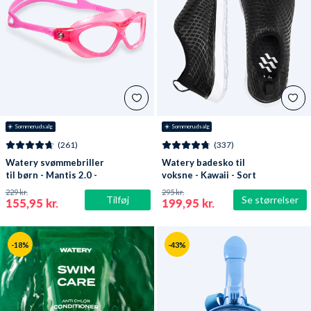
☀️ Sommerudsalg
☀️ Sommerudsalg
(261)
(337)
Watery svømmebriller
Watery badesko til
til børn - Mantis 2.0 -
voksne - Kawaii - Sort
Atlantic Pink/klar
229 kr.
295 kr.
Tilføj
Se størrelser
155,95 kr.
199,95 kr.
-18%
-43%