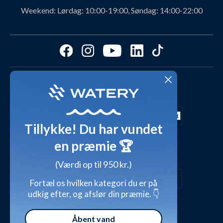
Svømmeklub-aftaler
Produktanbefalinger fra Watery
Weekend:
Lørdag: 10:00-19:00, Søndag: 14:00-22:00
Ambassadør
Find det perfekte produkt - ta' quizzen her!
Affiliate program
Størrelsesguides
Fordele hos Watery
Cookies & præferencer
Dag-til-dag levering med
Kundeanmeldelser
Video studio
FAQ - Mest stillede spørgsmål
Shop outfits fra kunder
Tillykke! Du har vundet
Presse
Inspirationsunivers
en præmie 🏆
Sikker betaling med
Waterylife - Guides fra eksperter (Blog)
Giv et gavekort
(Værdi op til 950 kr.)
Persondatapolitik
Overensstemmelseserklæringer
Fortæl os hvilken kategori du er på
udkig efter, og afslør din præmie. 👇
Handelsbetingelser
Åbent vand