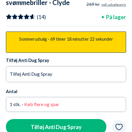
svømmebriller - Clyde
269 kr.
vejl. udsalgspris
Active - Lilla/klar
På lager
(14)
Sommerudsalg -
69 timer
18 minutter
21 sekunder
Tilføj Anti Dug Spray
Tilføj Anti Dug Spray
Ja tak +65,95 kr.
På lager
Antal
Nej tak
På lager
1
stk. -
Køb flere og spar
Tilføj Anti Dug Spray