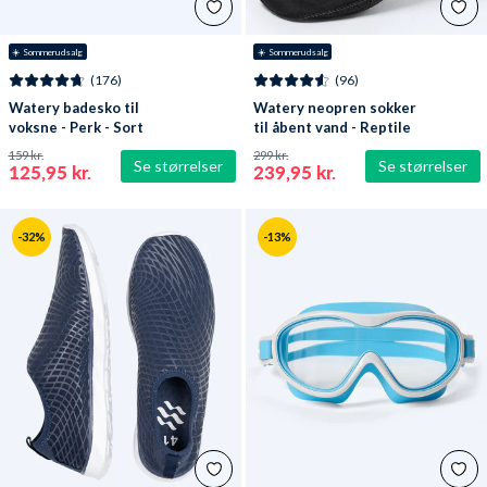
☀️ Sommerudsalg
☀️ Sommerudsalg
(176)
(96)
Watery badesko til
Watery neopren sokker
voksne - Perk - Sort
til åbent vand - Reptile
(3 mm) - Sort
159 kr.
299 kr.
Se størrelser
Se størrelser
125,95 kr.
239,95 kr.
-32%
-13%