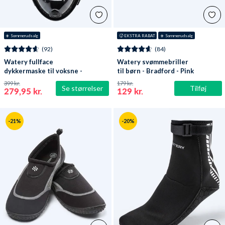
☀️ Sommerudsalg
🥵 EKSTRA RABAT
☀️ Sommerudsalg
(92)
(84)
Watery fullface
Watery svømmebriller
dykkermaske til voksne -
til børn - Bradford - Pink
Oxygen - Sort
399 kr.
179 kr.
Se størrelser
Tilføj
279,95 kr.
129 kr.
-21%
-20%