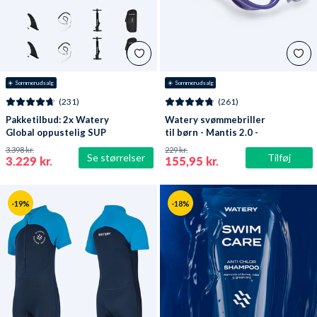
☀️ Sommerudsalg
☀️ Sommerudsalg
(231)
(261)
Pakketilbud: 2x Watery
Watery svømmebriller
Global oppustelig SUP
til børn - Mantis 2.0 -
PaddleBoard 10'6
Lilla/klar
3.398 kr.
229 kr.
Se størrelser
Tilføj
3.229 kr.
155,95 kr.
-19%
-18%