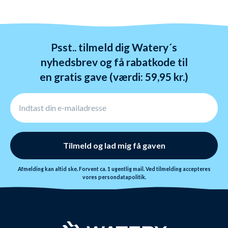
ombytte dine varer. Returnering tager 1-4 dage og
behandles indenfor 24 timer.
Psst.. tilmeld dig Watery´s
nyhedsbrev og få rabatkode til
en gratis gave (værdi: 59,95 kr.)
Tilmeld og lad mig få gaven
Afmelding kan altid ske. Forvent ca. 1 ugentlig mail. Ved tilmelding accepteres
vores
persondatapolitik.