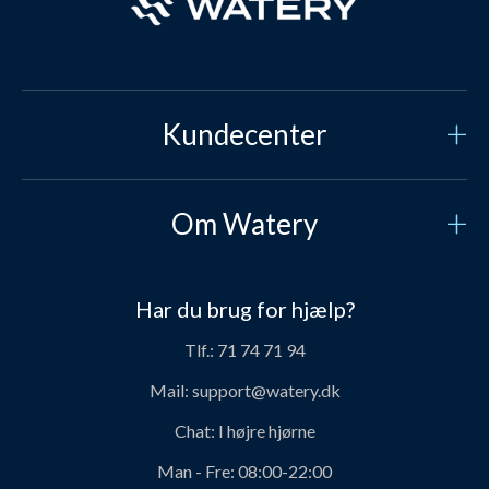
Kundecenter
Kundeservice
Om Watery
Kontakt os
Hvem er vi?
Sikker betaling
Har du brug for hjælp?
Vores historie
Prisgaranti
Tlf.:
71 74 71 94
Job og karriere hos Watery
Levering
Mail:
support@watery.dk
Om Watery produkter
Retur og ombytning
Chat:
I højre hjørne
Personerne bag Watery
Rabatkoder
Man - Fre:
08:00-22:00