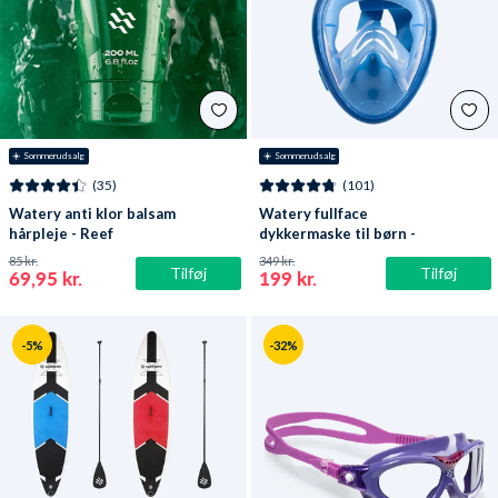
☀️ Sommerudsalg
☀️ Sommerudsalg
(35)
(101)
Watery anti klor balsam
Watery fullface
hårpleje - Reef
dykkermaske til børn -
Oxygen - Atlantic Blue
85 kr.
349 kr.
Tilføj
Tilføj
69,95 kr.
199 kr.
-5%
-32%