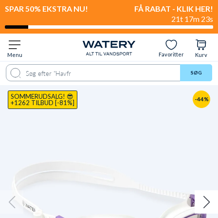
SPAR 50% EKSTRA NU!
FÅ RABAT - KLIK HER!
21t 17m 22s
Favoritter
Menu
Kurv
ale
Spørgsmål & svar
Anbefalet til
Levering & retur
Anmeldelser
SØG
SOMMERUDSALG! 😎
-44%
+1262 TILBUD [-81%]