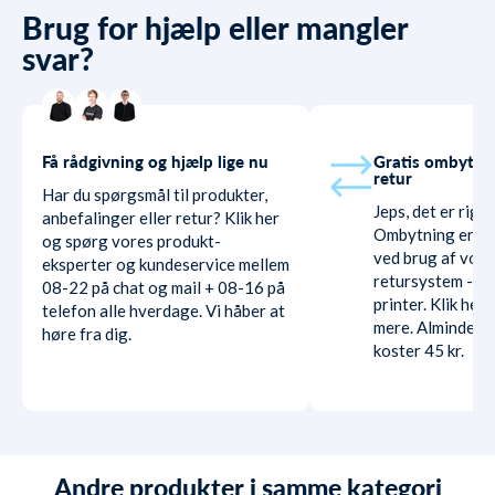
Brug for hjælp eller mangler
svar?
Få rådgivning og hjælp lige nu
Gratis ombytni
retur
Har du spørgsmål til produkter,
Jeps, det er rigti
anbefalinger eller retur? Klik her
Ombytning er hel
og spørg vores produkt-
ved brug af vore
eksperter og kundeservice mellem
retursystem - ud
08-22 på chat og mail + 08-16 på
printer. Klik her
telefon alle hverdage. Vi håber at
mere. Almindelig
høre fra dig.
koster 45 kr.
Andre produkter i samme kategori