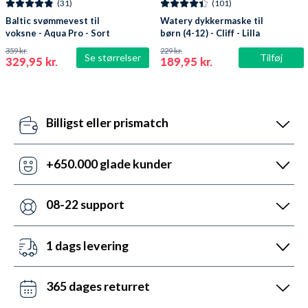
(31)
(101)
Baltic svømmevest til
Watery dykkermaske til
voksne - Aqua Pro - Sort
børn (4-12) - Cliff - Lilla
359 kr.
229 kr.
Se størrelser
Tilføj
329,95 kr.
189,95 kr.
Billigst eller prismatch
Vores pris-robotter opdaterer dagligt alle vores
priser ift. konkurrenterne. Misser de, så udnyt vores
+650.000 glade kunder
prismatch med svar indenfor 24 timer.
Med +6 år i markedet, så har vi hjulpet flere end
nogen andre med udstyr til vandsport. Heldigvis kan
08-22 support
vi prale af 5.200 5-stjernede anmeldelser (4,7 ud af
Vi er sat i verden for at hjælpe. Derfor er vores
5.0).
kundeservice åben mandag til fredag fra 08 til 22.
1 dags levering
Lørdag mellem 10 og 19 og søndag mellem 14 og 22.
Det kan du opnå ved bestilling før kl. 22:00 alle ugens
Kontakt os på chat, telefon og mail.
dage - også i weekenden. Vi sender med DAO, Bring
365 dages returret
og GLS. Gratis fragt over 599 kr.
Vi hader stress. Så du har altid 365 dage til at