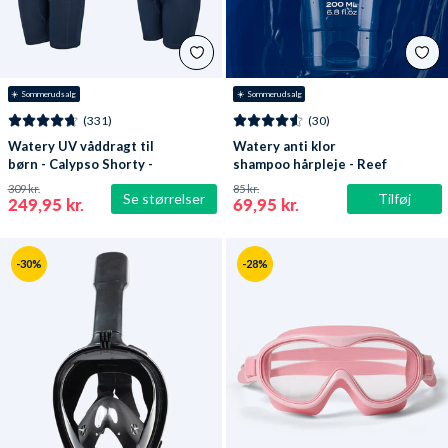
☀️ Sommerudsalg
☀️ Sommerudsalg
(331)
(30)
Watery UV våddragt til
Watery anti klor
børn - Calypso Shorty -
shampoo hårpleje - Reef
Mørkeblå
309 kr.
85 kr.
Se størrelser
Tilføj
249,95 kr.
69,95 kr.
-30%
-28%