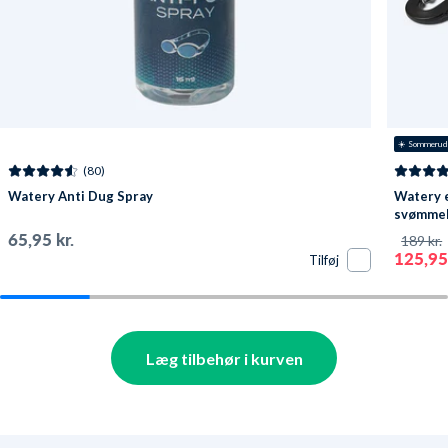
☀️ Sommerud
(80)
Watery Anti Dug Spray
Watery e
svømmebr
Pavati - 
65,95 kr.
189 kr.
125,95 
Tilføj
Læg tilbehør i kurven