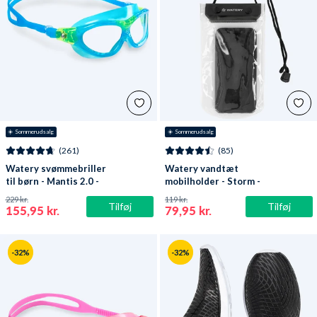
☀️ Sommerudsalg
☀️ Sommerudsalg
(261)
(85)
Watery svømmebriller
Watery vandtæt
til børn - Mantis 2.0 -
mobilholder - Storm -
Atlantic Blå/klar
Sort
229 kr.
119 kr.
Tilføj
Tilføj
155,95 kr.
79,95 kr.
-32%
-32%