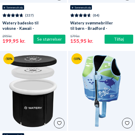
☀️ Sommerudsalg
☀️ Sommerudsalg
(337)
(84)
Watery badesko til
Watery svømmebriller
voksne - Kawaii -
til børn - Bradford -
Mørkeblå
Blå/hvid
295 kr.
179 kr.
Se størrelser
Tilføj
199,95 kr.
155,95 kr.
-50%
-10%