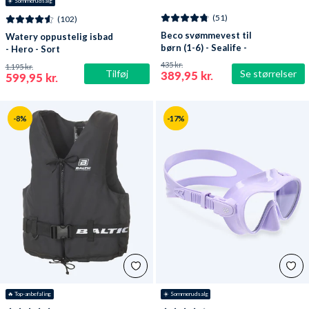
☀️ Sommerudsalg
(51)
(102)
Beco svømmevest til
Watery oppustelig isbad
børn (1-6) - Sealife -
- Hero - Sort
Lyseblå/grøn
435 kr.
1.195 kr.
Tilføj
Se størrelser
389,95 kr.
599,95 kr.
-8%
-17%
🔥
 Top-anbefaling
☀️ Sommerudsalg