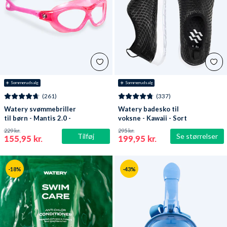
☀️ Sommerudsalg
☀️ Sommerudsalg
(261)
(337)
Watery svømmebriller
Watery badesko til
til børn - Mantis 2.0 -
voksne - Kawaii - Sort
Atlantic Pink/klar
229 kr.
295 kr.
Tilføj
Se størrelser
155,95 kr.
199,95 kr.
-18%
-43%