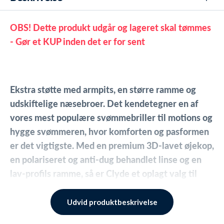
OBS! Dette produkt udgår og lageret skal tømmes
- Gør et KUP inden det er for sent
Ekstra støtte med armpits, en større ramme og
udskiftelige næsebroer. Det kendetegner en af
vores mest populære svømmebriller til motions og
hygge svømmeren, hvor komforten og pasformen
er det vigtigste. Med en premium 3D-lavet øjekop,
en polariseret og anti-dug behandlet linse og en
lav-profils ramme, så er Clyde et oplagt valg til
både herrer og damer.
Udvid produktbeskrivelse
Clyde Active justeres nemt manuelt i hver side.