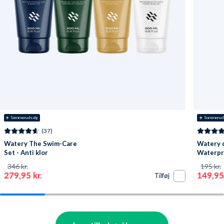
☀️ Sommerudsalg
☀️ Sommerud
(37)
Watery The Swim-Care
Watery 
Set - Anti klor
Waterpro
346 kr.
195 kr.
279,95 kr.
149,95 
Tilføj