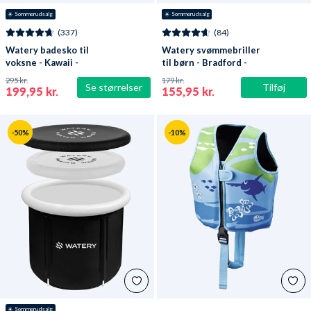
☀️ Sommerudsalg
☀️ Sommerudsalg
(337)
(84)
Watery badesko til
Watery svømmebriller
voksne - Kawaii -
til børn - Bradford -
Mørkeblå
Blå/hvid
295 kr.
179 kr.
Se størrelser
Tilføj
199,95 kr.
155,95 kr.
-50%
-10%
☀️ Sommerudsalg