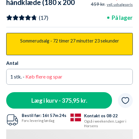
håndklæde (180 x 200
459 kr.
vejl. udsalgspris
cm) - Eco Nebraska
På lager
(17)
Family - Lilla
Sommerudsalg -
72 timer
27 minutter
21 sekunder
Antal
1
stk. -
Køb flere og spar
Læg i kurv -
375,95 kr.
Bestil før:
16t
57m
22s
Kontakt os 08-22
Forv. levering lørdag
Også i weekenden. Lager i
Horsens