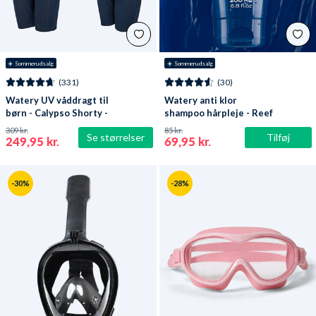
☀️ Sommerudsalg
☀️ Sommerudsalg
(331)
(30)
Watery UV våddragt til
Watery anti klor
børn - Calypso Shorty -
shampoo hårpleje - Reef
Mørkeblå
309 kr.
85 kr.
Se størrelser
Tilføj
249,95 kr.
69,95 kr.
-30%
-28%