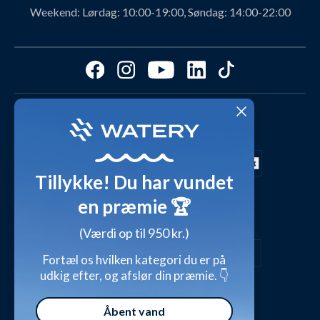
Svømmeklub-aftaler
Produktanbefalinger fra Watery
Weekend:
Lørdag: 10:00-19:00, Søndag: 14:00-22:00
Ambassadør
Find det perfekte produkt - ta' quizzen her!
Affiliate program
Størrelsesguides
Fordele hos Watery
Cookies & præferencer
Dag-til-dag levering med
Kundeanmeldelser
Video studio
FAQ - Mest stillede spørgsmål
Shop outfits fra kunder
Tillykke! Du har vundet
Presse
Inspirationsunivers
en præmie 🏆
Sikker betaling med
Waterylife - Guides fra eksperter (Blog)
Giv et gavekort
(Værdi op til 950 kr.)
Persondatapolitik
Overensstemmelseserklæringer
Fortæl os hvilken kategori du er på
udkig efter, og afslør din præmie. 👇
Handelsbetingelser
Åbent vand