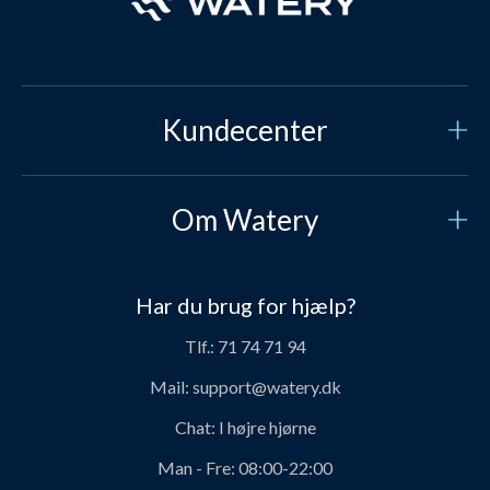
Kundecenter
Kundeservice
Om Watery
Kontakt os
Hvem er vi?
Sikker betaling
Har du brug for hjælp?
Vores historie
Prisgaranti
Tlf.:
71 74 71 94
Job og karriere hos Watery
Levering
Mail:
support@watery.dk
Om Watery produkter
Retur og ombytning
Chat:
I højre hjørne
Personerne bag Watery
Rabatkoder
Man - Fre:
08:00-22:00