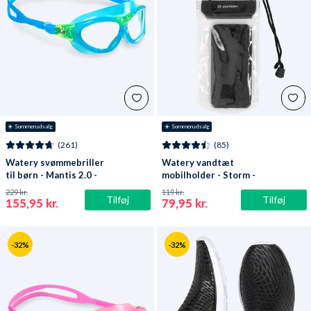
☀️ Sommerudsalg
☀️ Sommerudsalg
(261)
(85)
Watery svømmebriller
Watery vandtæt
til børn - Mantis 2.0 -
mobilholder - Storm -
Atlantic Blå/klar
Sort
229 kr.
119 kr.
Tilføj
Tilføj
155,95 kr.
79,95 kr.
-32%
-32%