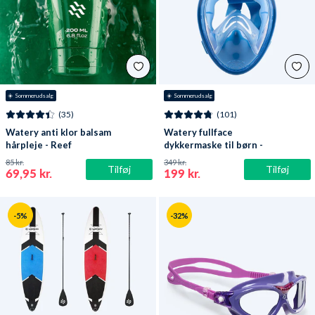
☀️ Sommerudsalg
☀️ Sommerudsalg
(35)
(101)
Watery anti klor balsam
Watery fullface
hårpleje - Reef
dykkermaske til børn -
Oxygen - Atlantic Blue
85 kr.
349 kr.
Tilføj
Tilføj
69,95 kr.
199 kr.
-5%
-32%