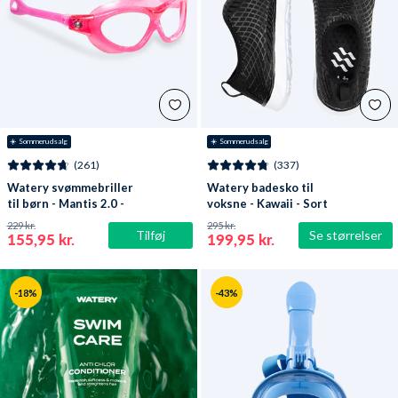
☀️ Sommerudsalg
☀️ Sommerudsalg
(261)
(337)
Watery svømmebriller
Watery badesko til
til børn - Mantis 2.0 -
voksne - Kawaii - Sort
Atlantic Pink/klar
229 kr.
295 kr.
Tilføj
Se størrelser
155,95 kr.
199,95 kr.
-18%
-43%