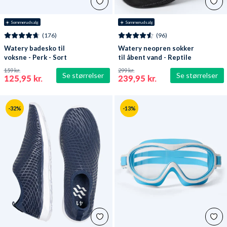
☀️ Sommerudsalg
☀️ Sommerudsalg
(176)
(96)
Watery badesko til
Watery neopren sokker
voksne - Perk - Sort
til åbent vand - Reptile
(3 mm) - Sort
159 kr.
299 kr.
Se størrelser
Se størrelser
125,95 kr.
239,95 kr.
-32%
-13%