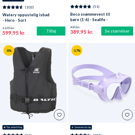
(51)
(102)
Beco svømmevest til
Watery oppustelig isbad
børn (1-6) - Sealife -
- Hero - Sort
Lyseblå/grøn
435 kr.
1.195 kr.
Tilføj
Se størrelser
389,95 kr.
599,95 kr.
-8%
-17%
🔥
 Top-anbefaling
☀️ Sommerudsalg