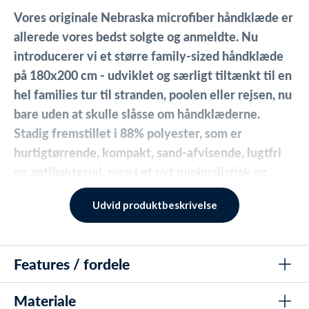
Vores originale Nebraska microfiber håndklæde er
allerede vores bedst solgte og anmeldte. Nu
introducerer vi et større family-sized håndklæde
på 180x200 cm - udviklet og særligt tiltænkt til en
hel families tur til stranden, poolen eller rejsen, nu
bare uden at skulle slåsse om håndklæderne.
Stadig fremstillet i 88% polyester, som er
hurtigtørrende, kompakt, sand-afvisende, lugtfri
og antibakteriel, men i et nyt minimalistisk og
nordisk design, her i farven sort. Kommer i en
Udvid produktbeskrivelse
tilhørende meshpose, som kan bruges igen og igen.
Over 14.000 vand-elskere overalt i verden nyder
Features / fordele
allerede godt af Nebraska Microfiber Towels unikke
egenskaber. De fleste af disse har førhen oplevet
Materiale
flere ærgerlige oplevelser med typiske håndklæder,
Family-sized håndklæde på 180x200 cm til hele familien