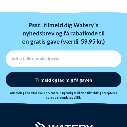
ombytte dine varer. Returnering tager 1-4 dage og
behandles indenfor 24 timer.
Psst.. tilmeld dig Watery´s
nyhedsbrev og få rabatkode til
en gratis gave (værdi: 59,95 kr.)
Tilmeld og lad mig få gaven
Afmelding kan altid ske. Forvent ca. 1 ugentlig mail. Ved tilmelding accepteres
vores
persondatapolitik.