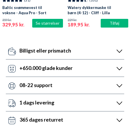
(31)
(101)
Baltic svømmevest til
Watery dykkermaske til
voksne - Aqua Pro - Sort
børn (4-12) - Cliff - Lilla
359 kr.
229 kr.
Se størrelser
Tilføj
329,95 kr.
189,95 kr.
Billigst eller prismatch
Vores pris-robotter opdaterer dagligt alle vores
priser ift. konkurrenterne. Misser de, så udnyt vores
+650.000 glade kunder
prismatch med svar indenfor 24 timer.
Med +6 år i markedet, så har vi hjulpet flere end
nogen andre med udstyr til vandsport. Heldigvis kan
08-22 support
vi prale af 5.200 5-stjernede anmeldelser (4,7 ud af
Vi er sat i verden for at hjælpe. Derfor er vores
5.0).
kundeservice åben mandag til fredag fra 08 til 22.
1 dags levering
Lørdag mellem 10 og 19 og søndag mellem 14 og 22.
Det kan du opnå ved bestilling før kl. 22:00 alle ugens
Kontakt os på chat, telefon og mail.
dage - også i weekenden. Vi sender med DAO, Bring
365 dages returret
og GLS. Gratis fragt over 599 kr.
Vi hader stress. Så du har altid 365 dage til at