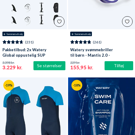
☀️ Sommerudsalg
☀️ Sommerudsalg
(231)
(261)
Pakketilbud: 2x Watery
Watery svømmebriller
Global oppustelig SUP
til børn - Mantis 2.0 -
PaddleBoard 10'6
Lilla/klar
3.398 kr.
229 kr.
Se størrelser
Tilføj
3.229 kr.
155,95 kr.
-19%
-18%