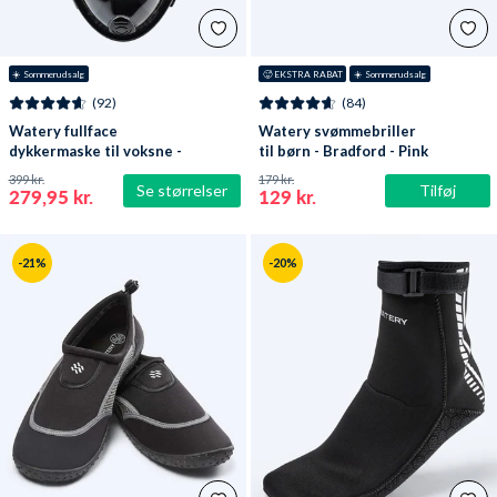
☀️ Sommerudsalg
🥵 EKSTRA RABAT
☀️ Sommerudsalg
(92)
(84)
Watery fullface
Watery svømmebriller
dykkermaske til voksne -
til børn - Bradford - Pink
Oxygen - Sort
399 kr.
179 kr.
Se størrelser
Tilføj
279,95 kr.
129 kr.
-21%
-20%