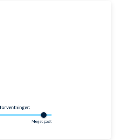
il børn
edfølgende næsebroer giver mulighed for nem tilpasning.
 i øjnene og dermed et klart syn under vandet.
 nemt kan huske hvor stramme stropperne skal være.
forventninger:
re valg blandt de yngre konkurrencesvømmere.
Meget godt