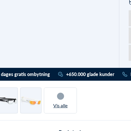
 dages gratis ombytning
+650.000 glade kunder
ader (også) stress. Du har
Vi har hjulpet mere end
or 365 dage til at ombytte /
650.000 med deres udstyr
ilgodebevis. Og det er
helt
og badetøj. De har givet en
is gennem vores
Trustpilot score på 4,7 ud
Vis alle
ursystem
. Ved almindelig
af 5,0. De valgte alle Watery
rnering har du hele 30 dage.
pga.
disse unikke fordele
.