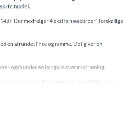
sorte
model.
 14 år. Der medfølger 4 ekstra næsebroer i forskellige
ed en afrundet linse og ramme. Det giver en
øjnene - også under en længere svømmetræning.
iver en friktionsløs svømning, hvor du ikke bliver
refleksion på indersiden af glasset, så dine øjne heller
est faste og sikre pasform, så de ikke ryger af under