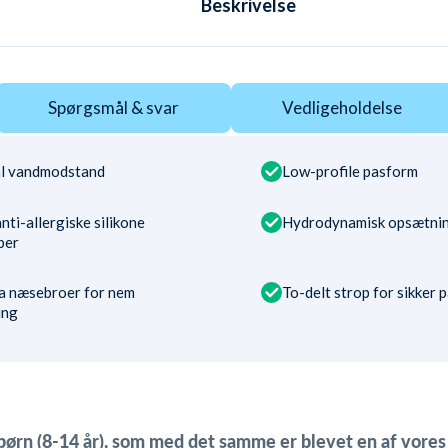
Beskrivelse
Spørgsmål & svar
Vedligeholdelse
l vandmodstand
Low-profile pasform
nti-allergiske silikone
Hydrodynamisk opsætni
per
ra næsebroer for nem
To-delt strop for sikker 
ing
børn (8-14 år), som med det samme er blevet en af vore