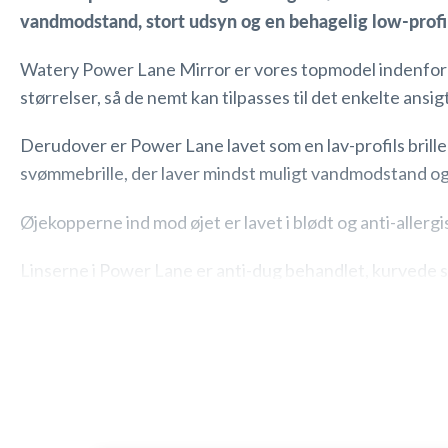
vandmodstand, stort udsyn og en behagelig low-prof
Watery Power Lane
Mirror
er vores topmodel indenfor 
størrelser, så de nemt kan tilpasses til det enkelte ansigt
Derudover er Power Lane lavet som en lav-profils bril
svømmebrille, der laver mindst muligt vandmodstand og 
Øjekopperne ind mod øjet er lavet i blødt og anti-alle
Linserne i Power Lane er anti-dug behandlet, kurvede s
forstyrret eller skal fjerne dug på indersiden af svømmeb
ikke får genskær fra solen ind.
Stropperne på Power Lane er todelt, så du kan placere 
hovedspring eller tager vand ind.