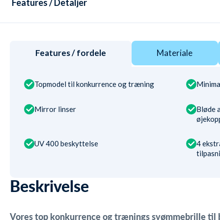
Features / Detaljer
Features / fordele
Materiale
Topmodel til konkurrence og træning
Minima
Mirror linser
Bløde a
øjekop
UV 400 beskyttelse
4 ekst
tilpasn
Beskrivelse
Vores top konkurrence og trænings svømmebrille til 