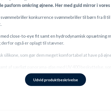
ile pasform omkring øjnene. Her med guld
mirror
i vores
svømmebriller konkurrence svømmebriller til børn fra 8 til
.
le med close-to-eye fit samt en hydrodynamisk opsætning m
derfor også er oplagt til stævner.
rgisk silikone, som gør dem meget komfortabel at have på 
amt af særligt panorama-glas med UV 400 beskyttelse, som g
rillerne. Dertil er der tilføjet en ekstra belægning af anti-
Udvid produktbeskrivelse
dem bag på hovedet en smule fra hinanden for at opnå den m