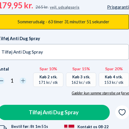
179,95 kr.
265 kr.
Prisgaranti
vejl. udsalgspris
Sommerudsalg -
63 timer
31 minutter
49 sekunder
ilføj Anti Dug Spray
Tilføj Anti Dug Spray
Ja tak +65,95 kr.
På lager
ntal
Spar 10%
Spar 15%
Spar 20%
Nej tak
På lager
Køb 2 stk.
Køb 3 stk.
Køb 4 stk.
171 kr.
/ stk
162 kr.
/ stk
153 kr.
/ stk
Gælder kun samme størrelse og farve
Hvorfor? Vores lager er
kaos-inddelt. Samme
størrelser/farver ligger
Tilføj Anti Dug Spray
ikke samme sted. Vi sparer
penge i vores håndtering,
Bestil før:
8t
1m
50s
Kontakt os 08-22