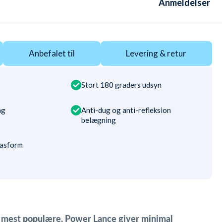
Anmeldelser
Anbefalet til
Levering & retur
Stort 180 graders udsyn
ng
Anti-dug og anti-refleksion
belægning
pasform
s mest populære. Power Lance giver minimal