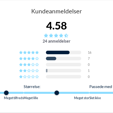
konkurrence / trænings svømmebrille t
Kundeanmeldelser
 særligt tilpasset børn fra 8 år og op til 14 år. 5 ekstra m
4.58
r vandmodstanden og giver et flot udtryk på brillen.
 graders udsyn samt gør dem resistente mod at få sollys ind
24 anmeldelser
, for at hindre genskær fra solen i at blænde dig.
16
ng samt til almindelig badning.
7
agelige pasform omkring øjnene.
0
1
 linser under svømningen
0
ne får den mest faste og sikre pasform på hovedet samt du
Størrelse:
Passede med 
nstående forståeligt nok blevet en af vores mest populæ
Meget tilfreds
Meget lille
Meget stor
Slet ikke