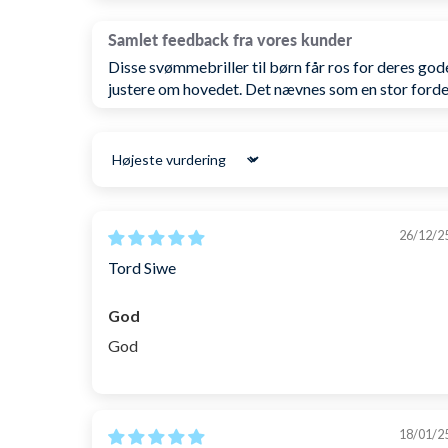
Samlet feedback fra vores kunder
Disse svømmebriller til børn får ros for deres god
justere om hovedet. Det nævnes som en stor fordel,
Sort by
26/12/2
Tord Siwe
God
God
18/01/2