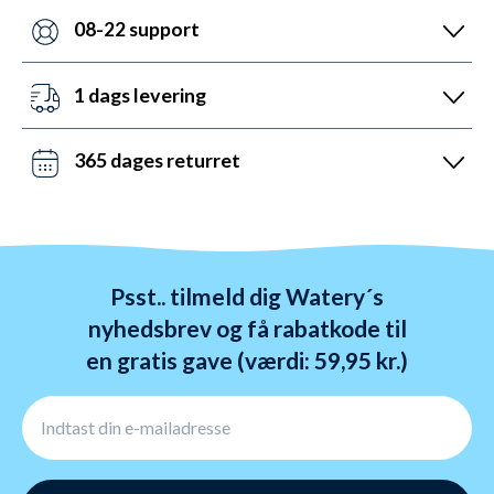
nogen andre med udstyr til vandsport. Heldigvis kan
08-22 support
vi prale af 5.200 5-stjernede anmeldelser (4,7 ud af
Vi er sat i verden for at hjælpe. Derfor er vores
5.0).
kundeservice åben mandag til fredag fra 08 til 22.
1 dags levering
Lørdag mellem 10 og 19 og søndag mellem 14 og 22.
Det kan du opnå ved bestilling før kl. 22:00 alle ugens
Kontakt os på chat, telefon og mail.
dage - også i weekenden. Vi sender med DAO, Bring
365 dages returret
og GLS. Gratis fragt over 599 kr.
Vi hader stress. Så du har altid 365 dage til at
ombytte dine varer. Returnering tager 1-4 dage og
behandles indenfor 24 timer.
Psst.. tilmeld dig Watery´s
nyhedsbrev og få rabatkode til
en gratis gave (værdi: 59,95 kr.)