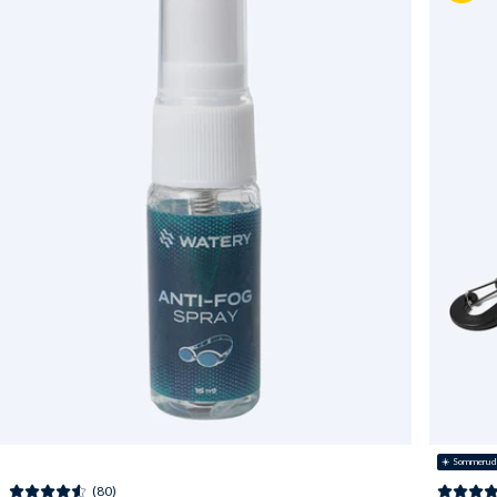
☀️ Sommerud
(80)