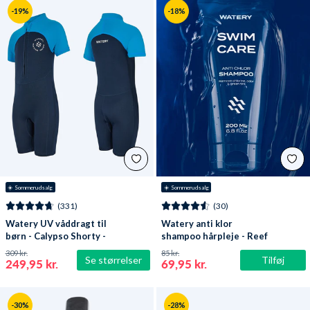
-19%
-18%
☀️ Sommerudsalg
☀️ Sommerudsalg
(331)
(30)
Watery UV våddragt til
Watery anti klor
børn - Calypso Shorty -
shampoo hårpleje - Reef
Mørkeblå
309 kr.
85 kr.
Se størrelser
Tilføj
249,95 kr.
69,95 kr.
-30%
-28%