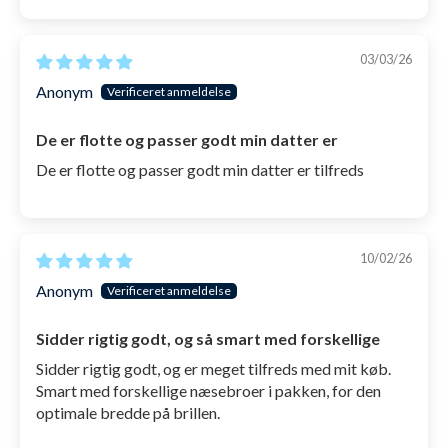
Lavprofils og hydrodynamisk ramme
, som
minimere vandmodstanden og giver et flot
03/03/26
udtryk på brillen
Anonym
Kurvede panorama linser
, som giver det store
De er flotte og passer godt min datter er
180 graders udsyn samt gør dem resistente mod
De er flotte og passer godt min datter er tilfreds
at få sollys ind i øjnene og dermed et klart syn
under vandet.
Ekstra belægning af anti-refleksion i linsens
10/02/26
indre
, for at hindre genskær fra solen i at blænde
Anonym
dig.
Passer til svømmere fra 12 år og op
, som med de
Sidder rigtig godt, og så smart med forskellige
2 ekstra medfølgende næsebroer nemt kan
Sidder rigtig godt, og er meget tilfreds med mit køb.
tilpasses.
Smart med forskellige næsebroer i pakken, for den
optimale bredde på brillen.
Kan både bruges til svømmestævner,