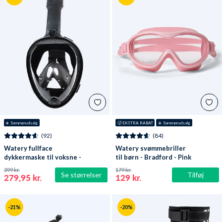
☀️ Sommerudsalg
🥵 EKSTRA RABAT
☀️ Sommerudsalg
(92)
(84)
Watery fullface
Watery svømmebriller
dykkermaske til voksne -
til børn - Bradford - Pink
Oxygen - Sort
399 kr.
179 kr.
Se størrelser
Tilføj
279,95 kr.
129 kr.
-21%
-20%