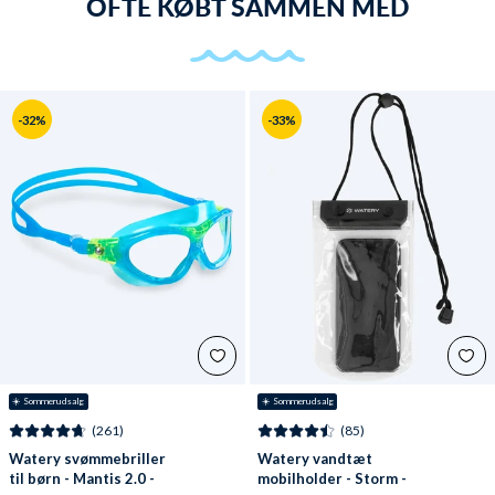
OFTE KØBT SAMMEN MED
-32%
-33%
☀️ Sommerudsalg
☀️ Sommerudsalg
(261)
(85)
Watery svømmebriller
Watery vandtæt
til børn - Mantis 2.0 -
mobilholder - Storm -