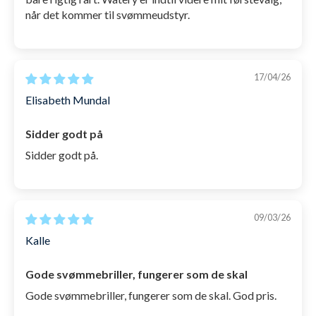
når det kommer til svømmeudstyr.
17/04/26
Elisabeth Mundal
Sidder godt på
Sidder godt på.
09/03/26
Kalle
Specifikationer for Watery
Gode svømmebriller, fungerer som de skal
Gode svømmebriller, fungerer som de skal. God pris.
Poseidon Ultra Mirror: