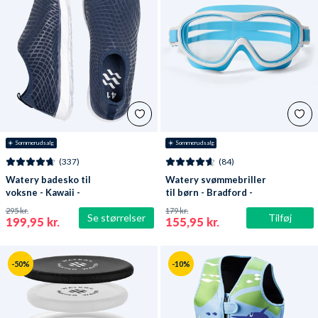
☀️ Sommerudsalg
☀️ Sommerudsalg
(337)
(84)
Watery badesko til
Watery svømmebriller
voksne - Kawaii -
til børn - Bradford -
Mørkeblå
Blå/hvid
295 kr.
179 kr.
Se størrelser
Tilføj
199,95 kr.
155,95 kr.
-50%
-10%