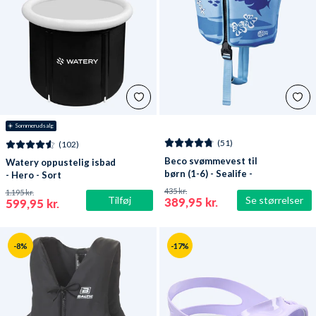
☀️ Sommerudsalg
(51)
(102)
Beco svømmevest til
Watery oppustelig isbad
børn (1-6) - Sealife -
- Hero - Sort
Lyseblå/grøn
435 kr.
1.195 kr.
Tilføj
Se størrelser
389,95 kr.
599,95 kr.
-8%
-17%