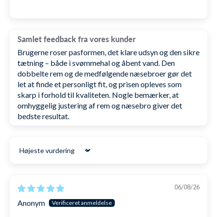
refleksion, der er tilføjet på indersiden af glasset, så
➡️ 24 timers behandlingstid i hverdage
dine øjne heller ikke får genskær fra solen ind.
Denne model, uanset farve på mirror-glas, er optimal
LÆS MERE OM RETUR
Samlet feedback fra vores kunder
og kan bruges i alle omgivelser, både indendørs og
Brugerne roser pasformen, det klare udsyn og den sikre
udendørs.
tætning – både i svømmehal og åbent vand. Den
dobbelte rem og de medfølgende næsebroer gør det
let at finde et personligt fit, og prisen opleves som
Stropperne på Poseidon Ultra Mirror er to-delt, så
skarp i forhold til kvaliteten. Nogle bemærker, at
du kan placere dem bag på hovedet en smule fra
omhyggelig justering af rem og næsebro giver det
hinanden for at opnå den mest faste og sikre
bedste resultat.
pasform, så de ikke ryger af under hovedspring eller
tager vand ind. Dertil er centimeter markeringer
tilføjet på begge stropper, så du altid kan indstille
Sort by
længden til den, som passer dig bedst.
06/08/26
For at undgå ridser på linserne, så kommer Poseidon
Anonym
Ultra Mirror med en medfølgende åndbar