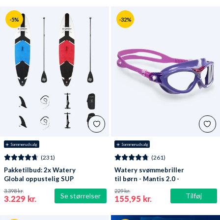
-5%
-32%
☀️ Sommerudsalg
☀️ Sommerudsalg
(231)
(261)
Pakketilbud: 2x Watery
Watery svømmebriller
Global oppustelig SUP
til børn - Mantis 2.0 -
PaddleBoard 10'6
Lilla/klar
3.398 kr.
229 kr.
Se størrelser
Tilføj
3.229 kr.
155,95 kr.