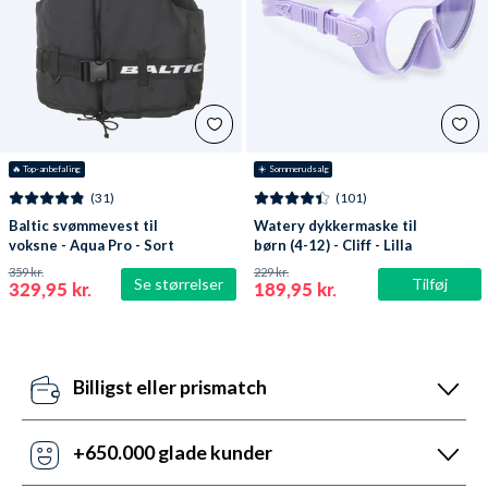
🔥
 Top-anbefaling
☀️ Sommerudsalg
(31)
(101)
Baltic svømmevest til
Watery dykkermaske til
voksne - Aqua Pro - Sort
børn (4-12) - Cliff - Lilla
359 kr.
229 kr.
Se størrelser
Tilføj
329,95 kr.
189,95 kr.
Billigst eller prismatch
Vores pris-robotter opdaterer dagligt alle vores
priser ift. konkurrenterne. Misser de, så udnyt vores
+650.000 glade kunder
prismatch med svar indenfor 24 timer.
Med +6 år i markedet, så har vi hjulpet flere end