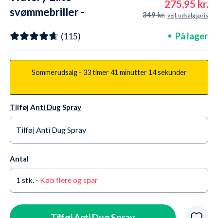
275,95 kr.
svømmebriller -
349 kr.
vejl. udsalgspris
Poseidon Ultra Mirror -
På lager
(115)
Sort/sølv
Sommerudsalg -
33 timer
41 minutter
12 sekunder
Tilføj Anti Dug Spray
Tilføj Anti Dug Spray
Ja tak +65,95 kr.
På lager
Antal
Nej tak
På lager
1
stk. -
Køb flere og spar
Tilføj Anti Dug Spray