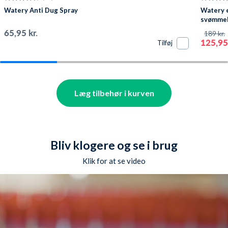
Watery Anti Dug Spray
Watery e
svømmebr
Pavati -
65,95 kr.
189 kr.
125,95 
Tilføj
Læg tilbehør i kurven
Bliv klogere og se i brug
Klik for at se video