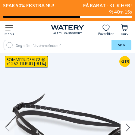
SPAR 50% EKSTRA NU!
FÅ RABAT - KLIK HER!
9t 40m 13s
Favoritter
Menu
Kurv
ørgsmål & svar
Anbefalet til
Levering & retur
Anmeldelser
Video
SØG
SOMMERUDSALG! 😎
-21%
+1262 TILBUD [-81%]