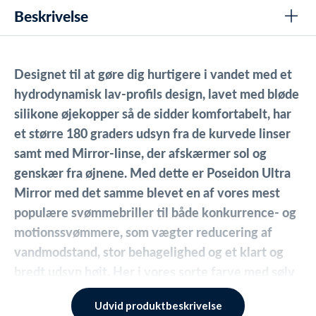
Beskrivelse
Designet til at gøre dig hurtigere i vandet med et
hydrodynamisk lav-profils design, lavet med bløde
silikone øjekopper så de sidder komfortabelt, har
et større 180 graders udsyn fra de kurvede linser
samt med Mirror-linse, der afskærmer sol og
genskær fra øjnene. Med dette er Poseidon Ultra
Mirror med det samme blevet en af vores mest
populære svømmebriller til både konkurrence- og
motionssvømmere, som vægter reducering af
vandmodstand, stor behagelighed og et klart og
bredt udsyn højt. Her i vores
sorte farve med sølv
mirror.
Udvid produktbeskrivelse