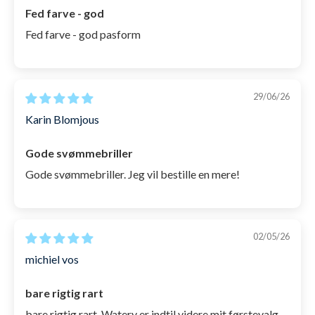
microfiber-pose, som du kan opbevare
Fed farve - god
svømmebrillerne i før og efter brug. Dermed undgår
Fed farve - god pasform
du ridser på linserne og de kan tørre hurtigt.
29/06/26
Karin Blomjous
Gode svømmebriller
Gode svømmebriller. Jeg vil bestille en mere!
02/05/26
michiel vos
bare rigtig rart
bare rigtig rart. Watery er indtil videre mit førstevalg,