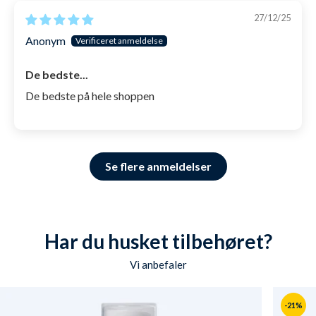
svømmere: Konkurrence, svømmetræning og
27/12/25
almindelig badning. Dette skyldes den lave-profil,
Anonym
der laver minimal vandmodstand, samt den
De bedste...
velsiddende pasform, der holder vandet ude.
De bedste på hele shoppen
SKU: 1000182
Se flere anmeldelser
Har du husket tilbehøret?
Vi anbefaler
-21%