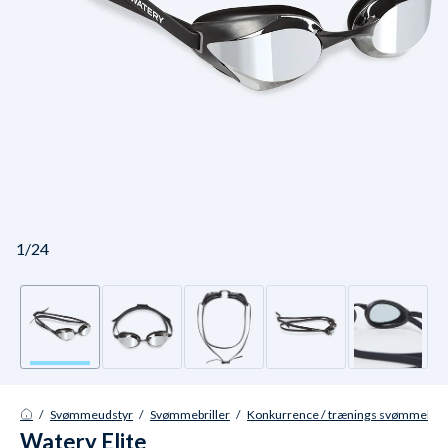
1/24
/
Svømmeudstyr
/
Svømmebriller
/
Konkurrence / trænings svømmebrill
Watery Elite