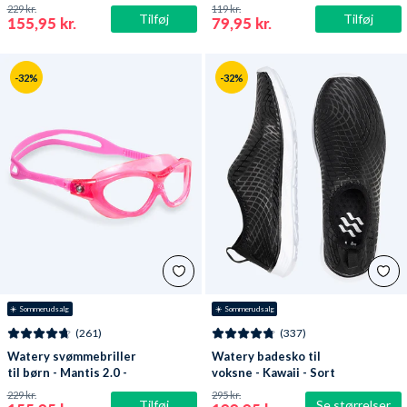
Atlantic Blå/klar
Sort
229 kr.
119 kr.
Tilføj
Tilføj
155,95 kr.
79,95 kr.
-32%
-32%
☀️ Sommerudsalg
☀️ Sommerudsalg
(261)
(337)
Watery svømmebriller
Watery badesko til
til børn - Mantis 2.0 -
voksne - Kawaii - Sort
Atlantic Pink/klar
229 kr.
295 kr.
Tilføj
Se størrelser