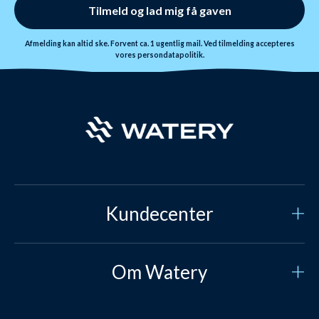
Tilmeld og lad mig få gaven
Afmelding kan altid ske. Forvent ca. 1 ugentlig mail. Ved tilmelding accepteres
vores
persondatapolitik.
Kundecenter
Kundeservice
Om Watery
Kontakt os
Hvem er vi?
Sikker betaling