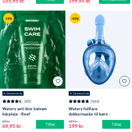
155,95 kr.
199,95 kr.
-18%
-43%
☀️ Sommerudsalg
☀️ Sommerudsalg
(35)
(101)
Watery anti klor balsam
Watery fullface
hårpleje - Reef
dykkermaske til børn -
Oxygen - Atlantic Blue
85 kr.
349 kr.
Tilføj
Tilføj
69,95 kr.
199 kr.