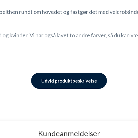
mpelthen rundt om hovedet og fastgør det med velcrobåndet.
g kvinder. Vi har også lavet to andre farver, så du kan væl
Udvid produktbeskrivelse
an dette earband helt sikkert være til stor hjælp.
Kundeanmeldelser