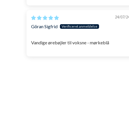
24/07/2
Göran Sigfrid
Vandige ørebøjler til voksne - mørkeblå