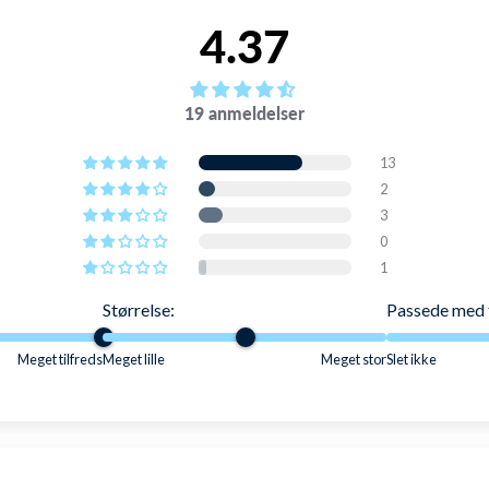
4.37
19 anmeldelser
13
2
3
0
1
Størrelse:
Passede med 
Meget tilfreds
Meget lille
Meget stor
Slet ikke