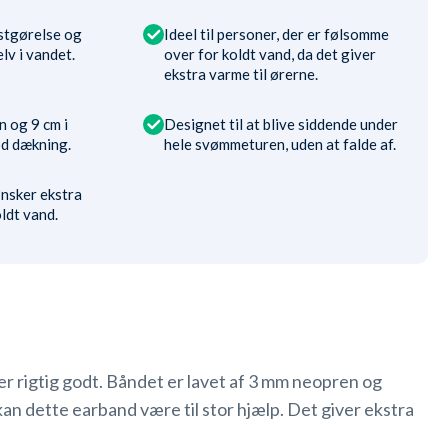
stgørelse og
Ideel til personer, der er følsomme
lv i vandet.
over for koldt vand, da det giver
ekstra varme til ørerne.
 og 9 cm i
Designet til at blive siddende under
od dækning.
hele svømmeturen, uden at falde af.
ønsker ekstra
ldt vand.
r rigtig godt. Båndet er lavet af 3 mm neopren og
an dette earband være til stor hjælp. Det giver ekstra