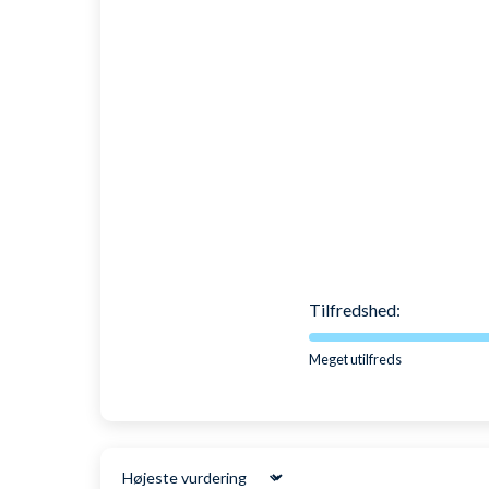
SKU: 1004463
Tilfredshed:
Meget utilfreds
Sort by