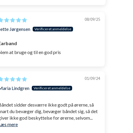
08/09/25
Jette Jørgensen
Earband
Nem at bruge og til en god pris
01/09/24
Maria Lindgren
Båndet sidder desværre ikke godt på ørerne, så
snart du bevæger dig, bevæger båndet sig, så det
giver ikke god beskyttelse for ørerne, selvom...
Læs mere