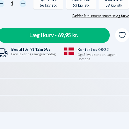
66 kr.
/ stk
63 kr.
/ stk
59 kr.
/ stk
Gælder kun samme størrelse og farve
Hvorfor? Vores lager er
kaos-inddelt. Samme
størrelser/farver ligger
Læg i kurv -
69,95 kr.
ikke samme sted. Vi sparer
penge i vores håndtering,
Bestil før:
9t
12m
57s
Kontakt os 08-22
når vi kun skal plukke på
Forv. levering i morgen fredag
Også i weekenden. Lager i
Horsens
én lokation - derfor
gælder mængderabatten
kun på samme størrelse
og farve. Se det som en
bonus at vi deler det, vi
sparrer, med dig.