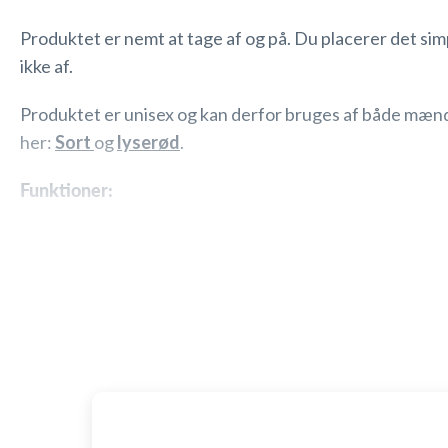
Produktet er nemt at tage af og på. Du placerer det si
ikke af.
Produktet er unisex og kan derfor bruges af både mænd o
her:
Sort
og
lyserød
.
Funktioner:
3 mm neopren
61-66 cm langt og 9 cm bredt
Velcrobånd til nem fastgørelse af earbandet
Gør det muligt at nyde det kolde vand
Lavet i
sort
og
lyserød
Så hvis du har svært ved at komme i det kolde vand, k