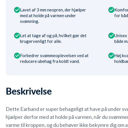
Lavet af 3 mm neopren, der hjælper
Komfor
med at holde på varmen under
for bå
svømning.
Let at tage af og på, hvilket gør det
Unisex 
brugervenligt for alle.
både m
Forbedrer svømmeoplevelsen ved at
Høj kva
reducere ubehag fra koldt vand.
holdba
Beskrivelse
Dette Earband er super behageligt at have på under svø
hjælper derfor med at holde på varmen, når du svømmer. 
varme til kroppen, og du behøver ikke bekymre dig om a