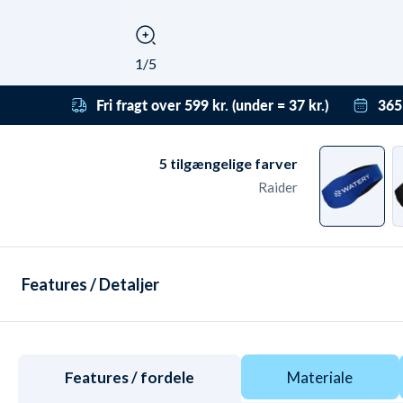
1/5
Fri fragt over 599 kr. (under = 37 kr.)
365
Få gratis fragt til pakkeshop med DAO ved
Vi h
bestillinger over 599 kr. Under det koster
derf
5
tilgængelige farver
levering fra kun 37 kr. Leveringen er dag-til-
få t
Raider
dag ved bestilling før 22:00 - også i
grat
weekenden.
ret
retu
Features / Detaljer
Features / fordele
Materiale