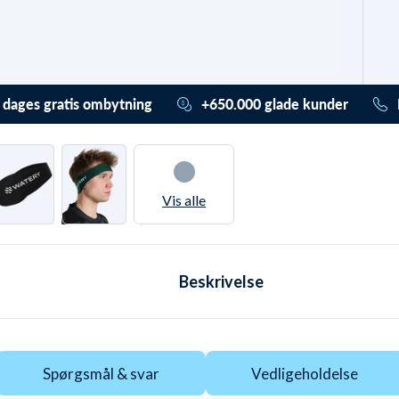
 dages gratis ombytning
+650.000 glade kunder
ader (også) stress. Du har
Vi har hjulpet mere end
or 365 dage til at ombytte /
650.000 med deres udstyr
ilgodebevis. Og det er
helt
og badetøj. De har givet en
is gennem vores
Trustpilot score på 4,7 ud
Vis alle
ursystem
. Ved almindelig
af 5,0. De valgte alle Watery
rnering har du hele 30 dage.
pga.
disse unikke fordele
.
Beskrivelse
Spørgsmål & svar
Vedligeholdelse