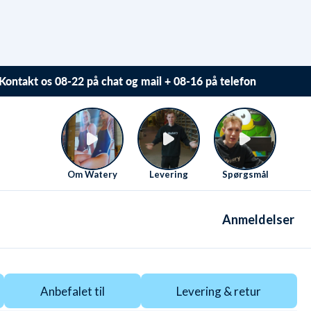
Kontakt os 08-22 på chat og mail + 08-16 på telefon
Vi elsker at hjælpe. Derfor sidder vi klar Mandag-Fredag
fra 08 til 16
Se kontaktmuligheder her
.
Om Watery
Levering
Spørgsmål
Anmeldelser
Anbefalet til
Levering & retur