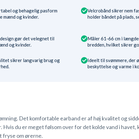
tabel og behagelig pasform
Velcrobånd sikrer nem fa
de mænd og kvinder.
holder båndet på plads, se
design gør det velegnet til
Måler 61-66 cm i længden
ænd og kvinder.
bredden, hvilket sikrer g
litet sikrer langvarig brug og
Ideelt til svømmere, der 
rhed.
beskyttelse og varme i ko
mning. Det komfortable earband er af høj kvalitet og sidde
Hvis du er meget følsom over for det kolde vand i havet, k
t fryse om ørerne.