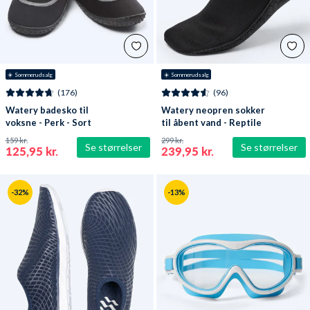
☀️ Sommerudsalg
☀️ Sommerudsalg
(176)
(96)
Watery badesko til
Watery neopren sokker
voksne - Perk - Sort
til åbent vand - Reptile
(3 mm) - Sort
159 kr.
299 kr.
Se størrelser
Se størrelser
125,95 kr.
239,95 kr.
-32%
-13%