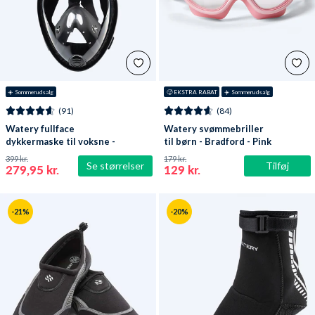
☀️ Sommerudsalg
🥵 EKSTRA RABAT
☀️ Sommerudsalg
(91)
(84)
Watery fullface
Watery svømmebriller
dykkermaske til voksne -
til børn - Bradford - Pink
Oxygen - Sort
399 kr.
179 kr.
Se størrelser
Tilføj
279,95 kr.
129 kr.
-21%
-20%