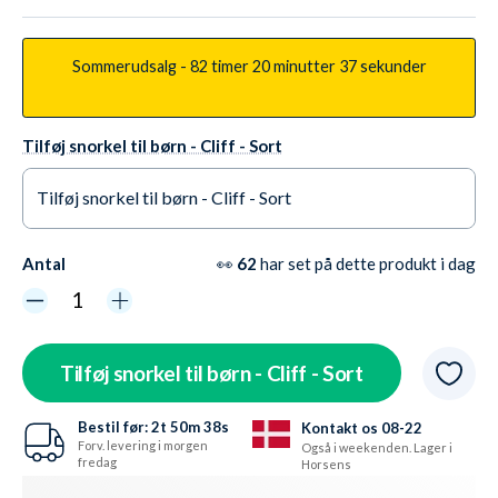
Sommerudsalg -
82 timer
20 minutter
35 sekunder
Tilføj snorkel til børn - Cliff - Sort
Tilføj snorkel til børn - Cliff - Sort
Ja tak +109,95 kr.
På lager
Antal
👀
62
har set på dette produkt i dag
Nej tak
På lager
Tilføj snorkel til børn - Cliff - Sort
Bestil før:
2t
50m
37s
Kontakt os 08-22
Forv. levering i morgen
Også i weekenden. Lager i
fredag
Horsens