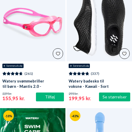
☀️ Sommerudsalg
☀️ Sommerudsalg
(261)
(337)
Watery svømmebriller
Watery badesko til
til børn - Mantis 2.0 -
voksne - Kawaii - Sort
Atlantic Pink/klar
229 kr.
295 kr.
Tilføj
Se størrelser
155,95 kr.
199,95 kr.
-18%
-43%