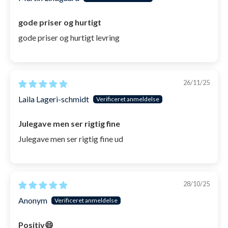
meget holdbart
. Man skal dog ikke springe på
gode priser og hurtigt
hovedet med den på, da glasset i så fald kan
springe.
gode priser og hurtigt levring
Til hver dykkermaske medfølger et sort
etui,
som beskytter masken når den feks.
26/11/25
ligger i svømmetasken.
Laila Lageri-schmidt
Er testet og overholder alle EU krav,
i
henhold til personligt beskyttelsesudstyr.
Julegave men ser rigtig fine
Dansk
brugervejledning
medfølger.
Julegave men ser rigtig fine ud
Med Watery Cliff dykkermaske til børn får dit barn
altså de optimale betingelser for mange og lange
28/10/25
oplevelser med snorkling og dykning.
Anonym
OBS: Vores cliff maske til børn er en smule mindre i
størrelsen end den gennemsnitlige børnemaske.
Positiv😄