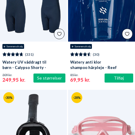
☀️ Sommerudsalg
☀️ Sommerudsalg
(331)
(30)
Watery UV våddragt til
Watery anti klor
børn - Calypso Shorty -
shampoo hårpleje - Reef
Mørkeblå
309 kr.
85 kr.
Se størrelser
Tilføj
249,95 kr.
69,95 kr.
-30%
-28%