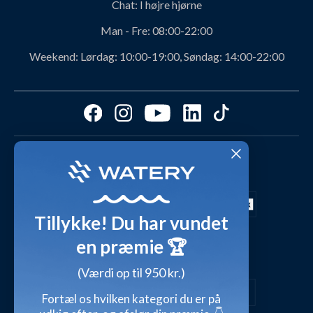
Chat:
I højre hjørne
Personerne bag Watery
Rabatkoder
Man - Fre:
08:00-22:00
Svømmeklub-aftaler
Produktanbefalinger fra Watery
Weekend:
Lørdag: 10:00-19:00, Søndag: 14:00-22:00
Ambassadør
Find det perfekte produkt - ta' quizzen her!
Affiliate program
Størrelsesguides
Fordele hos Watery
Cookies & præferencer
Dag-til-dag levering med
Kundeanmeldelser
Video studio
FAQ - Mest stillede spørgsmål
Shop outfits fra kunder
Tillykke! Du har vundet
Presse
Inspirationsunivers
en præmie 🏆
Sikker betaling med
Waterylife - Guides fra eksperter (Blog)
Giv et gavekort
(Værdi op til 950 kr.)
Persondatapolitik
Overensstemmelseserklæringer
Fortæl os hvilken kategori du er på