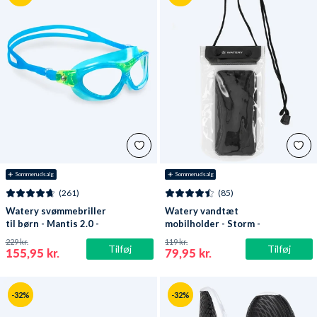
☀️ Sommerudsalg
☀️ Sommerudsalg
(261)
(85)
Watery svømmebriller
Watery vandtæt
til børn - Mantis 2.0 -
mobilholder - Storm -
Atlantic Blå/klar
Sort
229 kr.
119 kr.
Tilføj
Tilføj
155,95 kr.
79,95 kr.
-32%
-32%