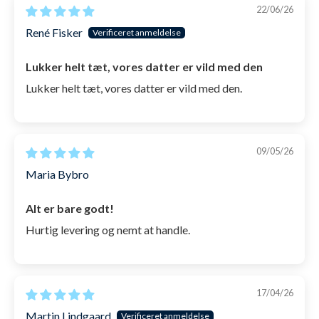
22/06/26
Silikone rammen er lavet af højkvalitets
René Fisker
silikone,
hvilket gør dykkermasken meget
Lukker helt tæt, vores datter er vild med den
behageligt, at have på.
Lukker helt tæt, vores datter er vild med den.
Dykkermasken er særligt tilpasset børn (4-
12 år). Den har målene 130x80x55 mm. og
vejer 180 gram.
09/05/26
Det er nemt og enkelt at spænde Cliff
Maria Bybro
snorkel, fast på dykkermasken,
hvis man
ønsker det. Det foregår via en spænde, der
Alt er bare godt!
sidder midt på snorklen.
Hurtig levering og nemt at handle.
Remmen er lavet i blødt silikone og har en
justerbar spænde,
som gør det nemt at
tilpasse længden til den enkelte svømmer.
17/04/26
Dykkermaskens glas er hærdet og dermed
Martin Lindgaard