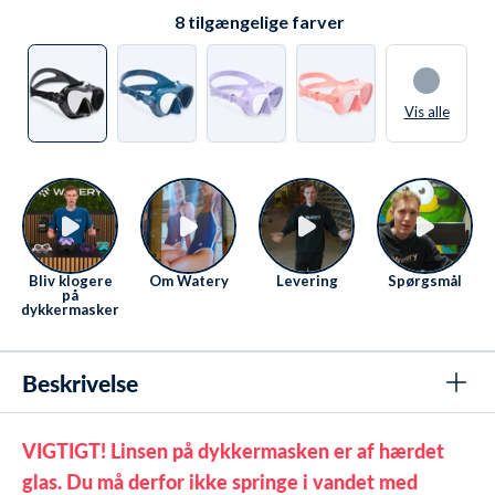
Fredag fra 08 til 16
Se kontaktmuligheder her
.
8
tilgængelige farver
Vis alle
Bliv klogere
Om Watery
Levering
Spørgsmål
på
dykkermasker
Beskrivelse
VIGTIGT! Linsen på dykkermasken er af hærdet
glas. Du må derfor ikke springe i vandet med