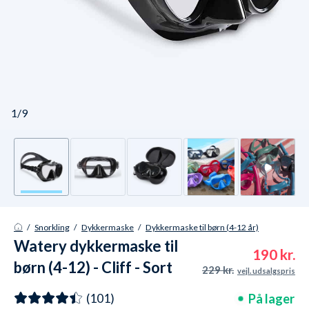
1/9
/
Snorkling
/
Dykkermaske
/
Dykkermaske til børn (4-12 år)
Watery dykkermaske til
190 kr.
børn (4-12) - Cliff - Sort
229 kr.
vejl. udsalgspris
På lager
(101)