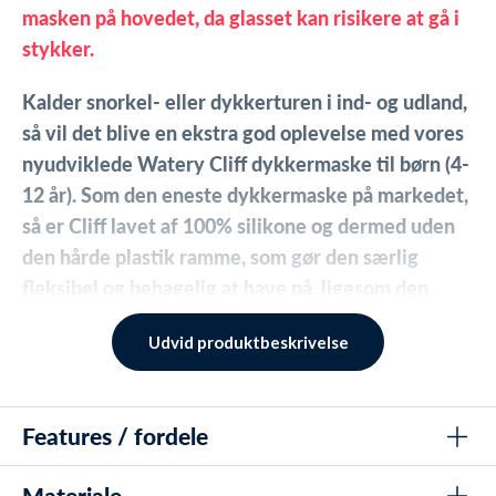
masken på hovedet, da glasset kan risikere at gå i
stykker.
Kalder snorkel- eller dykkerturen i ind- og udland,
så vil det blive en ekstra god oplevelse med vores
nyudviklede Watery Cliff dykkermaske til børn (4-
12 år).
Som den eneste dykkermaske på markedet,
så er Cliff lavet af 100% silikone og dermed uden
den hårde plastik ramme, som gør den særlig
fleksibel og behagelig at have på, ligesom den
dermed heller ikke fylder eller vejer lige så meget,
Udvid produktbeskrivelse
når man har den på. Selve masken er omkranset af
et fødevaregodkendt silikone skørt, som sikrer
100% vandtæthed. Glasset er hærdet og giver
Features / fordele
dermed et krystalklart syn, der er 180 grader stort
og anti-dug behandlet. Kommer i en gratis EVA
Materiale