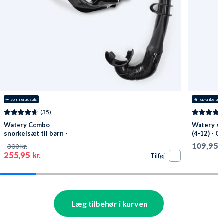
☀️ Sommerudsalg
🔥
 Top-anbefa
(35)
Watery Combo
Watery s
snorkelsæt til børn -
(4-12) - 
Cliff - Sort
109,95 
300 kr.
255,95 kr.
Tilføj
Læg tilbehør i kurven