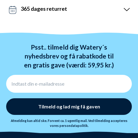
Kontakt os på chat, telefon og mail.
dage - også i weekenden. Vi sender med DAO, Bring
365 dages returret
og GLS. Gratis fragt over 599 kr.
Vi hader stress. Så du har altid 365 dage til at
ombytte dine varer. Returnering tager 1-4 dage og
behandles indenfor 24 timer.
Psst.. tilmeld dig Watery´s
nyhedsbrev og få rabatkode til
en gratis gave (værdi: 59,95 kr.)
Tilmeld og lad mig få gaven
Afmelding kan altid ske. Forvent ca. 1 ugentlig mail. Ved tilmelding accepteres
vores
persondatapolitik.