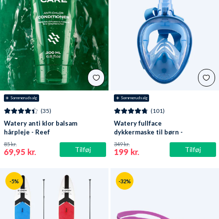
☀️ Sommerudsalg
☀️ Sommerudsalg
(35)
(101)
Watery anti klor balsam
Watery fullface
hårpleje - Reef
dykkermaske til børn -
Oxygen - Atlantic Blue
85 kr.
349 kr.
Tilføj
Tilføj
69,95 kr.
199 kr.
-5%
-32%