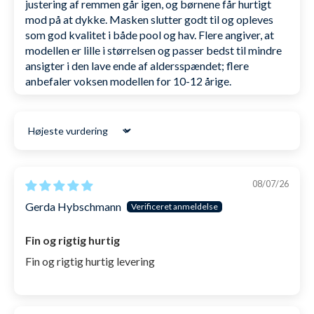
justering af remmen går igen, og børnene får hurtigt
mod på at dykke. Masken slutter godt til og opleves
Næsen på Cliff er lavet ud fra 3D-scanninger og i
som god kvalitet i både pool og hav. Flere angiver, at
modellen er lille i størrelsen og passer bedst til mindre
blød silikone, så denne ikke generer.
ansigter i den lave ende af aldersspændet; flere
anbefaler voksen modellen for 10-12 årige.
På siden af stropperne kan enhver form for snorkel
nemt sættes på via en spænde.
Sort by
Cliff dykkermasken kommer i en helt gratis EVA boks,
som er specielt udviklet til masken [værdi: 95 kr.].
08/07/26
En dykkermaske med unikke
Gerda Hybschmann
funktioner
Fin og rigtig hurtig
Skal du en tur til vandet og bruge din dykkermaske i
Fin og rigtig hurtig levering
længere tid, så er det altså ikke nok med et flot
design, det kræver også at funktionerne er i orden,
så det er behageligt at bruge den.: