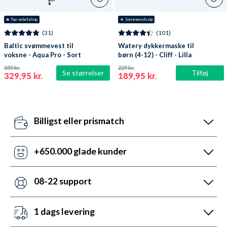
🔥
 Top-anbefaling
☀️ Sommerudsalg
(31)
(101)
Baltic svømmevest til
Watery dykkermaske til
voksne - Aqua Pro - Sort
børn (4-12) - Cliff - Lilla
359 kr.
229 kr.
Se størrelser
Tilføj
329,95 kr.
189,95 kr.
Billigst eller prismatch
Vores pris-robotter opdaterer dagligt alle vores
priser ift. konkurrenterne. Misser de, så udnyt vores
+650.000 glade kunder
prismatch med svar indenfor 24 timer.
Med +6 år i markedet, så har vi hjulpet flere end
nogen andre med udstyr til vandsport. Heldigvis kan
08-22 support
vi prale af 5.200 5-stjernede anmeldelser (4,7 ud af
Vi er sat i verden for at hjælpe. Derfor er vores
5.0).
kundeservice åben mandag til fredag fra 08 til 22.
1 dags levering
Lørdag mellem 10 og 19 og søndag mellem 14 og 22.
Det kan du opnå ved bestilling før kl. 22:00 alle ugens