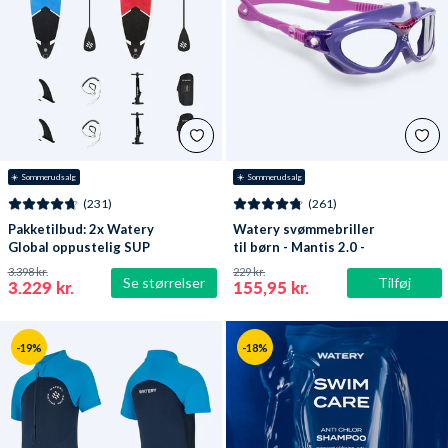
☀️ Sommerudsalg
☀️ Sommerudsalg
(231)
(261)
Pakketilbud: 2x Watery
Watery svømmebriller
Global oppustelig SUP
til børn - Mantis 2.0 -
PaddleBoard 10'6
Lilla/klar
3.398 kr.
229 kr.
Se størrelser
Tilføj
3.229 kr.
155,95 kr.
-19%
-18%