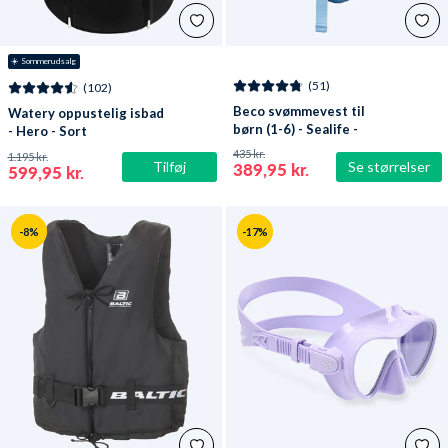
☀️ Sommerudsalg
(51)
(102)
Beco svømmevest til
Watery oppustelig isbad
børn (1-6) - Sealife -
- Hero - Sort
Lyseblå/grøn
435 kr.
1.195 kr.
Tilføj
Se størrelser
389,95 kr.
599,95 kr.
-8%
-17%