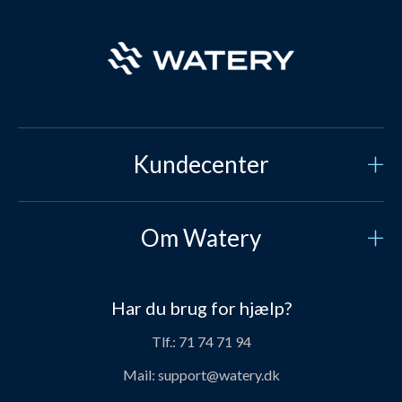
Kundecenter
Kundeservice
Om Watery
Kontakt os
Hvem er vi?
Sikker betaling
Har du brug for hjælp?
Vores historie
Prisgaranti
Tlf.:
71 74 71 94
Job og karriere hos Watery
Levering
Mail:
support@watery.dk
Om Watery produkter
Retur og ombytning