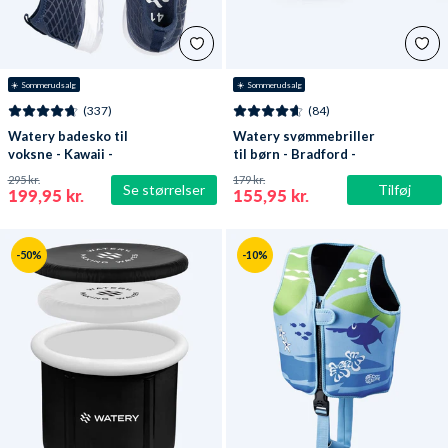
☀️ Sommerudsalg
☀️ Sommerudsalg
(337)
(84)
Watery badesko til
Watery svømmebriller
voksne - Kawaii -
til børn - Bradford -
Mørkeblå
Blå/hvid
295 kr.
179 kr.
Se størrelser
Tilføj
199,95 kr.
155,95 kr.
-50%
-10%