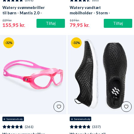
Watery svømmebriller
Watery vandtæt
til børn - Mantis 2.0 -
mobilholder - Storm -
Atlantic Blå/klar
Sort
229 kr.
119 kr.
Tilføj
Tilføj
155,95 kr.
79,95 kr.
-32%
-32%
☀️ Sommerudsalg
☀️ Sommerudsalg
(261)
(337)