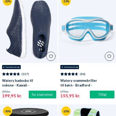
-32%
-13%
☀️ Sommerudsalg
☀️ Sommerudsalg
(337)
(84)
Watery badesko til
Watery svømmebriller
voksne - Kawaii -
til børn - Bradford -
Mørkeblå
Blå/hvid
295 kr.
179 kr.
Se størrelser
Tilføj
199,95 kr.
155,95 kr.
-50%
-10%