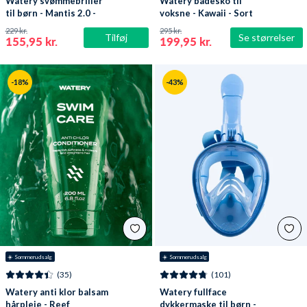
Watery svømmebriller
Watery badesko til
til børn - Mantis 2.0 -
voksne - Kawaii - Sort
Atlantic Pink/klar
229 kr.
295 kr.
Tilføj
Se størrelser
155,95 kr.
199,95 kr.
-18%
-43%
☀️ Sommerudsalg
☀️ Sommerudsalg
(35)
(101)
Watery anti klor balsam
Watery fullface
hårpleje - Reef
dykkermaske til børn -