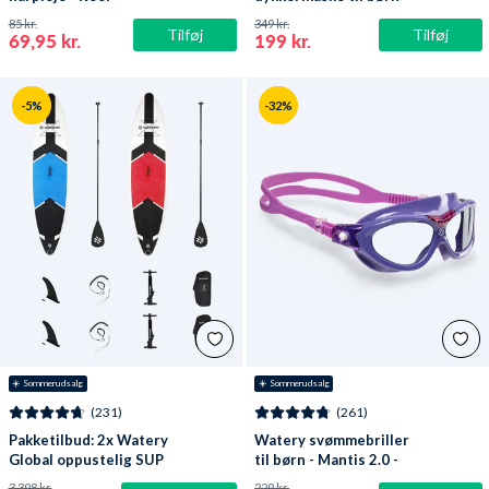
Oxygen - Atlantic Blue
85 kr.
349 kr.
Tilføj
Tilføj
69,95 kr.
199 kr.
-5%
-32%
☀️ Sommerudsalg
☀️ Sommerudsalg
(231)
(261)
Pakketilbud: 2x Watery
Watery svømmebriller
Global oppustelig SUP
til børn - Mantis 2.0 -
PaddleBoard 10'6
Lilla/klar
3.398 kr.
229 kr.