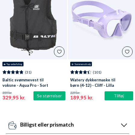
🔥
 Top-anbefaling
☀️ Sommerudsalg
(31)
(101)
Baltic svømmevest til
Watery dykkermaske til
voksne - Aqua Pro - Sort
børn (4-12) - Cliff - Lilla
359 kr.
229 kr.
Se størrelser
Tilføj
329,95 kr.
189,95 kr.
Billigst eller prismatch
Vores pris-robotter opdaterer dagligt alle vores