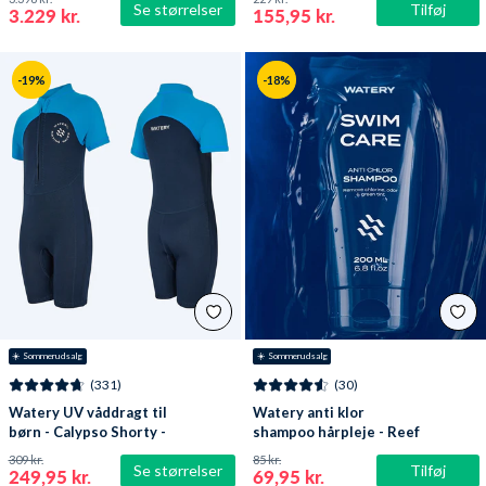
Se størrelser
Tilføj
3.229 kr.
155,95 kr.
-19%
-18%
☀️ Sommerudsalg
☀️ Sommerudsalg
(331)
(30)
Watery UV våddragt til
Watery anti klor
børn - Calypso Shorty -
shampoo hårpleje - Reef
Mørkeblå
309 kr.
85 kr.
Se størrelser
Tilføj
249,95 kr.
69,95 kr.