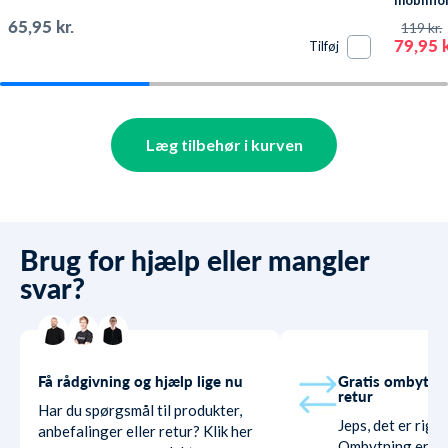
mobilhol
Sort
65,95 kr.
119 kr.
79,95 k
Tilføj
Læg tilbehør i kurven
Brug for hjælp eller mangler
svar?
Få rådgivning og hjælp lige nu
Gratis ombytni
retur
Har du spørgsmål til produkter,
Jeps, det er rigti
anbefalinger eller retur? Klik her
Ombytning er hel