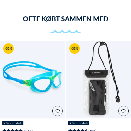
OFTE KØBT SAMMEN MED
-32%
-33%
☀️ Sommerudsalg
☀️ Sommerudsalg
(261)
(85)