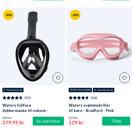
-30%
-28%
☀️ Sommerudsalg
🥵 EKSTRA RABAT
☀️ Sommerudsalg
(92)
(84)
Watery fullface
Watery svømmebriller
dykkermaske til voksne -
til børn - Bradford - Pink
Oxygen - Sort
399 kr.
179 kr.
Se størrelser
Tilføj
279,95 kr.
129 kr.