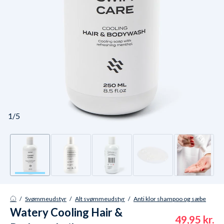
1/5
/
Svømmeudstyr
/
Alt svømmeudstyr
/
Anti klor shampoo og sæbe
Watery Cooling Hair &
49,95 kr.