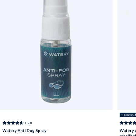
☀️ Sommerud
(80)
Watery Anti Dug Spray
Watery 