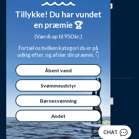
FAQ - Mest stillede spørgsmål
Shop outfits fra kunder
Tillykke! Du har vundet
Presse
Inspirationsunivers
en præmie 🏆
Sikker betaling med
Waterylife - Guides fra eksperter (Blog)
Giv et gavekort
(Værdi op til 950 kr.)
Persondatapolitik
Overensstemmelseserklæringer
Fortæl os hvilken kategori du er på
udkig efter, og afslør din præmie. 👇
Handelsbetingelser
Åbent vand
Svømmeudstyr
Børnesvømning
Andet
Watery ApS - Norgesvej 5, 8700 Horsens, Danmark