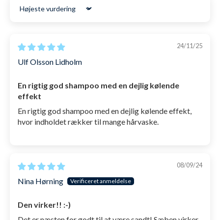
LÆS MERE OM RETUR
hurtigere restitution. Er optimal at bruge efter
Sort by
en hård træning.
Styrker hovedbund og hår.
24/11/25
Ikke testet på dyr
Ulf Olsson Lidholm
Vegan godkendt
En rigtig god shampoo med en dejlig kølende
Produceret i Danmark
effekt
Kan bruges i 12 måneder efter åbning
En rigtig god shampoo med en dejlig kølende effekt,
hvor indholdet rækker til mange hårvaske.
Flasken er 13 cm høj og 5 cm bred
Opvevares ved stuetemperatur
08/09/24
Ingrediensliste
Nina Hørning
Vand, Natrium lauret sulfat, Glycerin, Decyl glucosid,
glycereth 2 cocoate, Natrium, Cocoamphoacetat,
Den virker!! :-)
Citronsyre, Piroctonolamin, PEG-4 Rapeseedamide,
Det er næsten for godt til at være sandt! Sæben virker