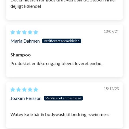
Mentha arvensis Leaf Oil (agermynte olie),
dejligt kølende!
Natriumbenzoat, Guar Hydroxypropyltrimonium
Chloride, Menthol, Natriumklorid, kaliumsorbat,
Cocamidopropylbetain, Limonene, Parfum
13/07/24
Maria Dahmen
SKU: 1001047
Shampoo
Produktet er ikke engang blevet leveret endnu.
15/12/23
Joakim Persson
Watey køle hår & bodywash til bedring -swimmers