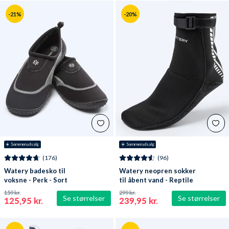
-21%
-20%
☀️ Sommerudsalg
☀️ Sommerudsalg
(176)
(96)
Watery badesko til
Watery neopren sokker
voksne - Perk - Sort
til åbent vand - Reptile
(3 mm) - Sort
159 kr.
299 kr.
Se størrelser
Se størrelser
125,95 kr.
239,95 kr.