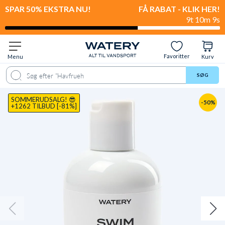
SPAR 50% EKSTRA NU!
FÅ RABAT - KLIK HER!
9t 10m 8s
Favoritter
Menu
Kurv
ale
Spørgsmål & svar
Anbefalet til
Levering & retur
Anmeldelser
SØG
SOMMERUDSALG! 😎
-50%
+1262 TILBUD [-81%]