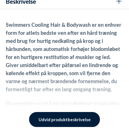
Beskrivelse
Swimmers Cooling Hair & Bodywash er en enhver
form for atlets bedste ven efter en hård træning
med brug for hurtig nedkøling på krop og i
hårbunden, som automatisk forhøjer blodomløbet
for en hurtigere restitution af muskler og led.
Giver umiddelbart efter påførsel en lindrende og
kølende effekt på kroppen, som vil fjerne den
varme og nærmest brændende fornemmelse, du
formentligt har efter en lang omgang træning.
Showergelen er en frisk og nedkølende kropssæbe,
som også kan anvendes i håret, som vil give dig de
samme associationer som en tur i det friske hav, da
Udvid produktbeskrivelse
du får en helt ny og revitaliserende fornemmelse,