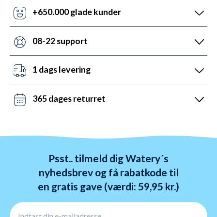
priser ift. konkurrenterne. Misser de, så udnyt vores
+650.000 glade kunder
prismatch med svar indenfor 24 timer.
Med +6 år i markedet, så har vi hjulpet flere end
nogen andre med udstyr til vandsport. Heldigvis kan
08-22 support
vi prale af 5.200 5-stjernede anmeldelser (4,7 ud af
Vi er sat i verden for at hjælpe. Derfor er vores
5.0).
kundeservice åben mandag til fredag fra 08 til 22.
1 dags levering
Lørdag mellem 10 og 19 og søndag mellem 14 og 22.
Det kan du opnå ved bestilling før kl. 22:00 alle ugens
Kontakt os på chat, telefon og mail.
dage - også i weekenden. Vi sender med DAO, Bring
365 dages returret
og GLS. Gratis fragt over 599 kr.
Vi hader stress. Så du har altid 365 dage til at
ombytte dine varer. Returnering tager 1-4 dage og
behandles indenfor 24 timer.
Psst.. tilmeld dig Watery´s
nyhedsbrev og få rabatkode til
en gratis gave (værdi: 59,95 kr.)