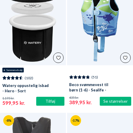
☀️ Sommerudsalg
(51)
(102)
Beco svømmevest til
Watery oppustelig isbad
børn (1-6) - Sealife -
- Hero - Sort
Lyseblå/grøn
435 kr.
1.195 kr.
Tilføj
Se størrelser
389,95 kr.
599,95 kr.
-8%
-17%