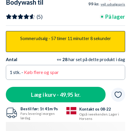
Bodywash til
99 kr.
vejl. udsalgspris
restituation - Swimmers
På lager
(5)
Sommerudsalg -
57 timer
11 minutter
7 sekunder
Antal
👀
28
har set på dette produkt i dag
1
stk. -
Køb flere og spar
Læg i kurv -
49,95 kr.
Bestil før:
1t
41m
8s
Kontakt os 08-22
Forv. levering i morgen
Også i weekenden. Lager i
lørdag
Horsens