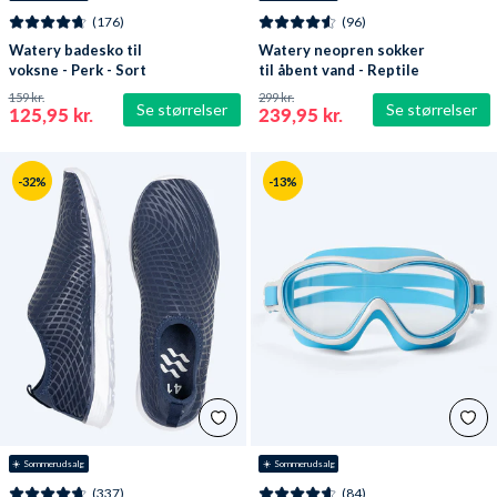
(176)
(96)
Watery badesko til
Watery neopren sokker
voksne - Perk - Sort
til åbent vand - Reptile
(3 mm) - Sort
159 kr.
299 kr.
Se størrelser
Se størrelser
125,95 kr.
239,95 kr.
-32%
-13%
☀️ Sommerudsalg
☀️ Sommerudsalg
(337)
(84)