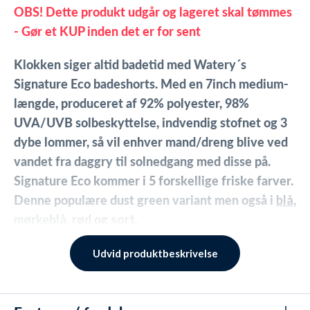
OBS! Dette produkt udgår og lageret skal tømmes
- Gør et KUP inden det er for sent
Klokken siger altid badetid med Watery´s
Signature Eco badeshorts. Med en 7inch medium-
længde, produceret af 92% polyester, 98%
UVA/UVB solbeskyttelse, indvendig stofnet og 3
dybe lommer, så vil enhver mand/dreng blive ved
vandet fra daggry til solnedgang med disse på.
Signature Eco kommer i 5 forskellige friske farver.
Denne populære dust green variant men også i
blå
,
mørkeblå
,
rød
og
sort
.
Størrelse og pasform
Udvid produktbeskrivelse
Disse badeshorts passer normalt i størrelsen.
Modellen bærer str. medium og er 180 cm høj.