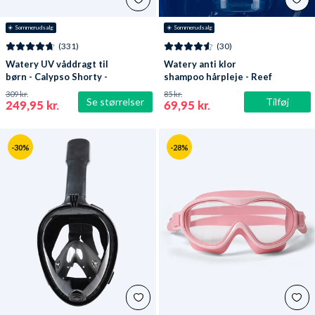
☀️ Sommerudsalg
☀️ Sommerudsalg
(331)
(30)
Watery UV våddragt til
Watery anti klor
børn - Calypso Shorty -
shampoo hårpleje - Reef
Mørkeblå
309 kr.
85 kr.
Se størrelser
Tilføj
249,95 kr.
69,95 kr.
-30%
-28%