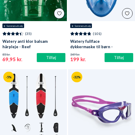
☀️ Sommerudsalg
☀️ Sommerudsalg
(35)
(101)
Watery anti klor balsam
Watery fullface
hårpleje - Reef
dykkermaske til børn -
Oxygen - Atlantic Blue
85 kr.
349 kr.
Tilføj
Tilføj
69,95 kr.
199 kr.
-5%
-32%