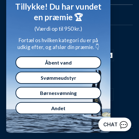
Ambassadør
Find det perfekte produkt - ta' quizzen her!
Tillykke! Du har vundet
Affiliate program
Størrelsesguides
en præmie 🏆
Fordele hos Watery
Cookies & præferencer
(Værdi op til 950 kr.)
Dag-til-dag levering med
Fortæl os hvilken kategori du er på
Kundeanmeldelser
Video studio
udkig efter, og afslør din præmie. 👇
FAQ - Mest stillede spørgsmål
Shop outfits fra kunder
Åbent vand
Presse
Inspirationsunivers
Sikker betaling med
Svømmeudstyr
Waterylife - Guides fra eksperter (Blog)
Giv et gavekort
Persondatapolitik
Overensstemmelseserklæringer
Børnesvømning
Handelsbetingelser
Andet