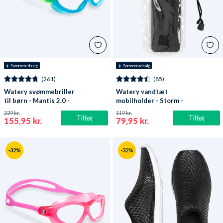
☀️ Sommerudsalg
☀️ Sommerudsalg
(261)
(85)
Watery svømmebriller
Watery vandtæt
til børn - Mantis 2.0 -
mobilholder - Storm -
Atlantic Blå/klar
Sort
229 kr.
119 kr.
Tilføj
Tilføj
155,95 kr.
79,95 kr.
-32%
-32%