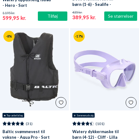
børn (1-6) - Sealife -
- Hero - Sort
Lyseblå/grøn
435 kr.
1.195 kr.
Tilføj
Se størrelser
389,95 kr.
599,95 kr.
-8%
-17%
🔥
 Top-anbefaling
☀️ Sommerudsalg
(31)
(101)
Baltic svømmevest til
Watery dykkermaske til
voksne - Aqua Pro - Sort
børn (4-12) - Cliff - Lilla