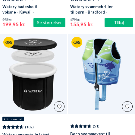
Watery badesko til
Watery svømmebriller
voksne - Kawaii -
til børn - Bradford -
Mørkeblå
Blå/hvid
295 kr.
179 kr.
Se størrelser
Tilføj
199,95 kr.
155,95 kr.
-50%
-10%
☀️ Sommerudsalg
(51)
(102)
Beco svømmevest til
Watery oppustelig isbad