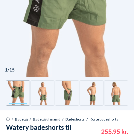
1/15
/
Badetøj
/
Badetøj til mænd
/
Badeshorts
/
Korte badeshorts
Watery badeshorts til
255,95 kr.