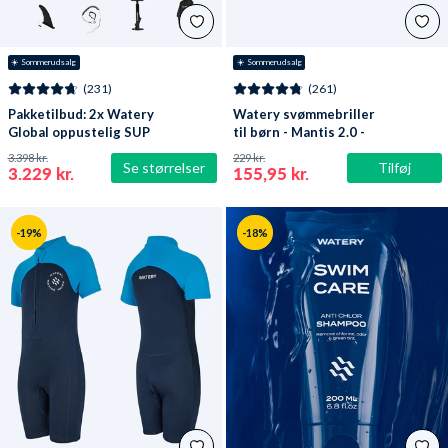
☀️ Sommerudsalg
☀️ Sommerudsalg
(231)
(261)
Pakketilbud: 2x Watery
Watery svømmebriller
Global oppustelig SUP
til børn - Mantis 2.0 -
PaddleBoard 10'6
Lilla/klar
3.398 kr.
229 kr.
Se størrelser
Tilføj
3.229 kr.
155,95 kr.
-19%
-18%