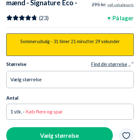
mænd - Signature Eco -
295 kr.
vejl. udsalgspris
Dust Green
På lager
(23)
Sommerudsalg -
31 timer
21 minutter
28 sekunder
Størrelse
Find din størrelse
Vælg størrelse
X-Small
Kun 4 tilbage
Antal
Small
På lager
1
stk. -
Køb flere og spar
Medium
På lager
Large
Udsolgt OG udgået
Vælg størrelse