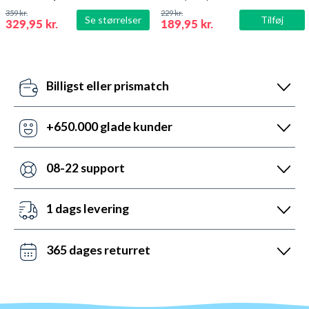
359 kr.
229 kr.
Se størrelser
Tilføj
329,95 kr.
189,95 kr.
Billigst eller prismatch
Vores pris-robotter opdaterer dagligt alle vores
priser ift. konkurrenterne. Misser de, så udnyt vores
+650.000 glade kunder
prismatch med svar indenfor 24 timer.
Med +6 år i markedet, så har vi hjulpet flere end
nogen andre med udstyr til vandsport. Heldigvis kan
08-22 support
vi prale af 5.200 5-stjernede anmeldelser (4,7 ud af
Vi er sat i verden for at hjælpe. Derfor er vores
5.0).
kundeservice åben mandag til fredag fra 08 til 22.
1 dags levering
Lørdag mellem 10 og 19 og søndag mellem 14 og 22.
Det kan du opnå ved bestilling før kl. 22:00 alle ugens
Kontakt os på chat, telefon og mail.
dage - også i weekenden. Vi sender med DAO, Bring
365 dages returret
og GLS. Gratis fragt over 599 kr.
Vi hader stress. Så du har altid 365 dage til at
ombytte dine varer. Returnering tager 1-4 dage og
behandles indenfor 24 timer.