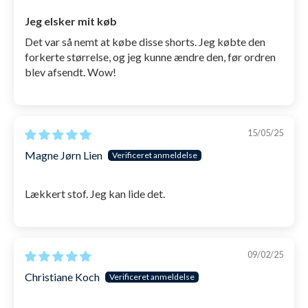
Maskinvaskes koldt (under 30 grader). Ikke i
Jeg elsker mit køb
tørretumbleren. Tænk gerne på miljøet: Vask dem så
Det var så nemt at købe disse shorts. Jeg købte den
lidt som muligt.
forkerte størrelse, og jeg kunne ændre den, før ordren
blev afsendt. Wow!
SKU: 1001237
15/05/25
Magne Jørn Lien
Lækkert stof. Jeg kan lide det.
09/02/25
Christiane Koch