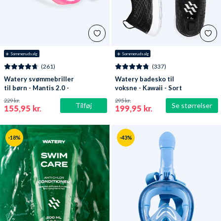
☀️ Sommerudsalg
☀️ Sommerudsalg
(261)
(337)
Watery svømmebriller
Watery badesko til
til børn - Mantis 2.0 -
voksne - Kawaii - Sort
Atlantic Pink/klar
229 kr.
295 kr.
Tilføj
Se størrelser
155,95 kr.
199,95 kr.
-18%
-43%