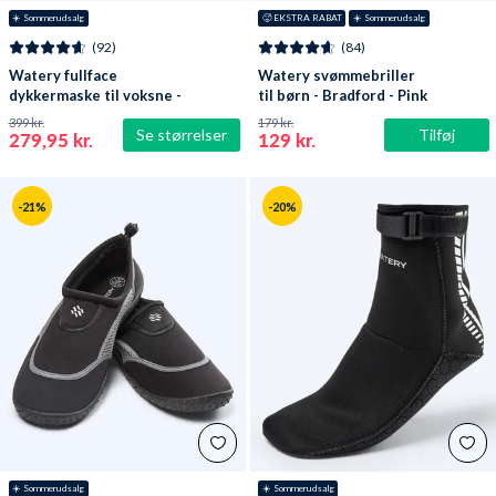
☀️ Sommerudsalg
🥵 EKSTRA RABAT
☀️ Sommerudsalg
(92)
(84)
Watery fullface
Watery svømmebriller
dykkermaske til voksne -
til børn - Bradford - Pink
Oxygen - Sort
399 kr.
179 kr.
Se størrelser
Tilføj
279,95 kr.
129 kr.
-21%
-20%
☀️ Sommerudsalg
☀️ Sommerudsalg