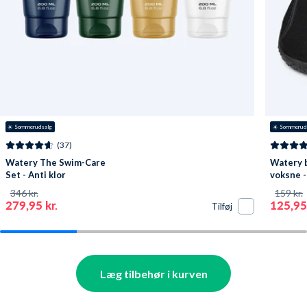
☀️ Sommerudsalg
☀️ Sommerud
(37)
Watery The Swim-Care
Watery b
Set - Anti klor
voksne -
346 kr.
159 kr.
279,95 kr.
125,95 
Tilføj
Læg tilbehør i kurven