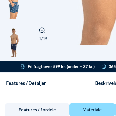
1/15
Fri fragt over 599 kr. (under = 37 kr.)
365
Få gratis fragt til pakkeshop med DAO ved
Vi h
bestillinger over 599 kr. Under det koster
derf
Features / Detaljer
Beskrivel
levering fra kun 37 kr. Leveringen er dag-til-
få t
dag ved bestilling før 22:00 - også i
grat
weekenden.
ret
retu
Features / fordele
Materiale