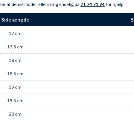
ser af denne model, ellers ring endelig på
71 74 71 94
for hjælp.
g giver en silkeblød fornemmelse på huden.
å.
Sidelængde
B
llys.
17 cm
 på Clifford. Det sørger den særlige overfladebehandling fo
17,5 cm
IK.
18 cm
TEX standard 100 certificering.
18,5 cm
: 49 kr.], som badeshortsene kan lægges i efter hver brug,
19 cm
19.5 cm
. Bendtner og Laudrup. Clifford badeshortsene kommer me
20 cm
 til det indgraverede logo på snøre-ende og det runde mes