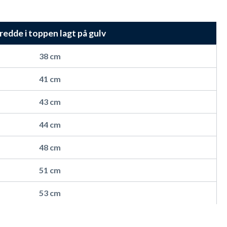
redde i toppen lagt på gulv
38 cm
r.
41 cm
43 cm
44 cm
 igen og igen - så du undgår sure badeshorts og at
48 cm
51 cm
d:
53 cm
sing.