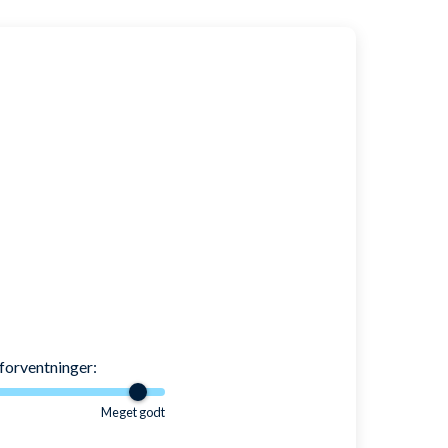
 miljøet: Vask dem så lidt som muligt.
forventninger:
Meget godt