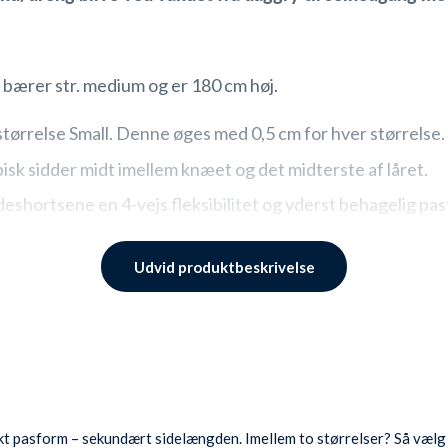
 bærer str. medium og er 180 cm høj.
 størrelse Small. Denne øges med 0,5 cm for hver størrelse.
k sidder midt imellem knæet og det midterste af låret.
e badeshortsene en 4-vejs fleksibilitet og yderst behagelig
 Med snøre.
Udvid produktbeskrivelse
mmer i hver side eller den ene baglomme med velcro lukning
ligt meshnet lavet med mekanisk strækbarhed, så der aldrig
pandex. Det fører flere unikke fordele med sig.
ekt pasform – sekundært sidelængden. Imellem to størrelser? Så vælg 