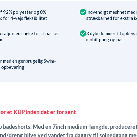
af 92% polyester og 8%
Indvendigt meshnet med
 for 4-vejs fleksibilitet
strækbarhed for ekstra 
k talje med snøre for tilpasset
3 dybe lommer til opbeva
m
mobil, pung og pas
 med en genbrugelig Swim-
r opbevaring
ør et KUP inden det er for sent
Eco badeshorts. Med en 7inch medium-længde, producere
nd/dreng blive ved vandet fra daggry til solnedgang med