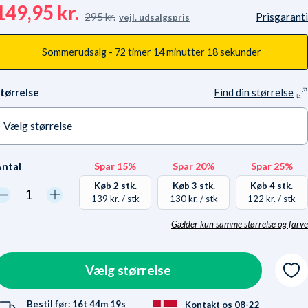
149,95 kr.
295 kr.
Prisgaranti
vejl. udsalgspris
Sommerudsalg -
72 timer
14 minutter
16 sekunder
tørrelse
Find din størrelse
Vælg størrelse
X-Small
På lager
ntal
Spar 15%
Spar 20%
Spar 25%
Small
På lager
Køb 2 stk.
Køb 3 stk.
Køb 4 stk.
139 kr.
/ stk
130 kr.
/ stk
122 kr.
/ stk
Medium
På lager
Gælder kun samme størrelse og farve
Hvorfor? Vores lager er
Large
På lager
kaos-inddelt. Samme
størrelser/farver ligger
Vælg størrelse
X-Large
På lager
ikke samme sted. Vi sparer
penge i vores håndtering,
XX-Large
På lager
Bestil før:
16t
44m
19s
Kontakt os 08-22