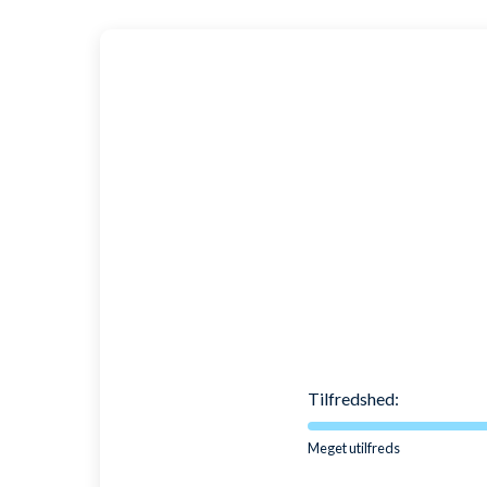
En lynlåsgylp og tryk-knapper.
Plads til pas, mobil og pung - i samme lomme. Men du
Tilpas lange snørrer, så du hverken mangler eller ha
Skyl godt med rent vand efter badetur. Maskinvaskes kol
SKU: 1001265
Tilfredshed:
Meget utilfreds