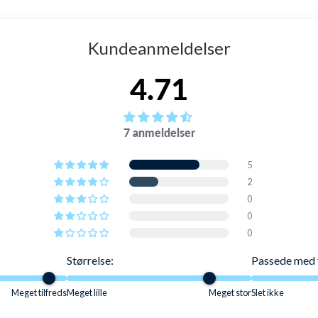
 har 3 af dem. 2 foran og 1 bagpå.
Kundeanmeldelser
r for meget.
4.71
dt (under 30 grader). Ikke i tørretumbleren. Tænk gerne på
7 anmeldelser
5
2
0
0
0
Størrelse:
Passede med 
Meget tilfreds
Meget lille
Meget stor
Slet ikke