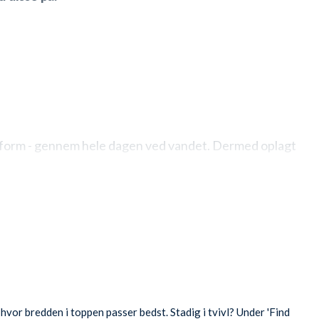
 pasform - gennem hele dagen ved vandet. Dermed oplagt
.
 sætter sig noget i klemme.
hvor bredden i toppen passer bedst. Stadig i tvivl? Under 'Find