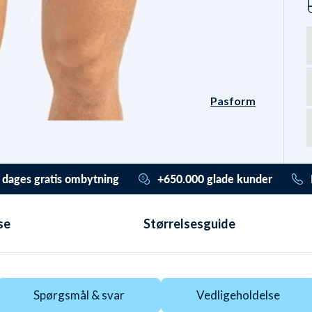
Pasform
Modellen bærer str.
medium og er 180 cm høj.
 dages gratis ombytning
+650.000 glade kunder
ader (også) stress. Du har
Vi har hjulpet mere end
or 365 dage til at ombytte /
650.000 med deres udstyr
se
Størrelsesguide
ilgodebevis. Og det er
helt
og badetøj. De har givet en
is gennem vores
Trustpilot score på 4,7 ud
ursystem
. Ved almindelig
af 5,0. De valgte alle Watery
rnering har du hele 30 dage.
pga.
disse unikke fordele
.
Spørgsmål & svar
Vedligeholdelse