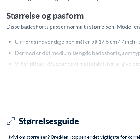
Størrelse og pasform
Disse badeshorts passer normalt i størrelsen. Modellen
Cliffords indvendige ben mål er på 17,5 cm / 7 inch i
Dermed er det medium-længde badeshorts, som typis
Vi har tilføjet 8% spandex i materialet, for at giv
til både afslapning og action-time.
Badeshortsene holdes på plads af en elastisk talje.
Din telefon og pung? Put den i de to ekstra dybe lo
Indeni bliver klokkeværket holdt på plads af et sær
Størrelsesguide
Materiale
Watery Clifford Eco badeshorts er lavet af 92% og 8% s
I tvivl om størrelsen? Bredden i toppen er det vigtigste for korr