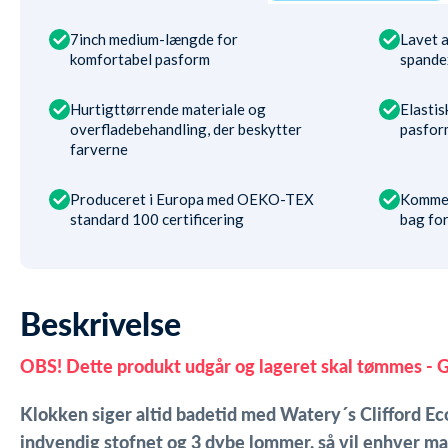
7inch medium-længde for
Lavet 
komfortabel pasform
spandex
Hurtigttørrende materiale og
Elastis
overfladebehandling, der beskytter
pasfor
farverne
Produceret i Europa med OEKO-TEX
Kommer
standard 100 certificering
bag fo
Beskrivelse
OBS! Dette produkt udgår og lageret skal tømmes - G
Klokken siger altid badetid med Watery´s Clifford 
indvendig stofnet og 3 dybe lommer, så vil enhver ma