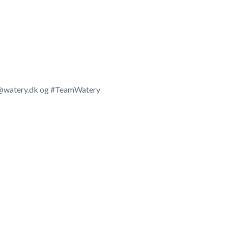
ed @watery.dk og #TeamWatery
mark på begge sider. Selv farven på badehætten er sort,