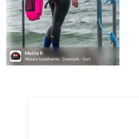
Denne badehætte er har en helt uovertruffen kvalitet 
Badehætten er derudover lavet i det eksklusive "suede-
fastholde pasformen på hovedet.
Mette P.
Watery badehætte - Denmark - Sort
SKU: 4637