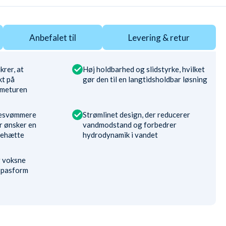
Anbefalet til
Levering & retur
krer, at
Høj holdbarhed og slidstyrke, hvilket
kt på
gør den til en langtidsholdbar løsning
mmeturen
ncesvømmere
Strømlinet design, der reducerer
 ønsker en
vandmodstand og forbedrer
adehætte
hydrodynamik i vandet
g voksne
e pasform