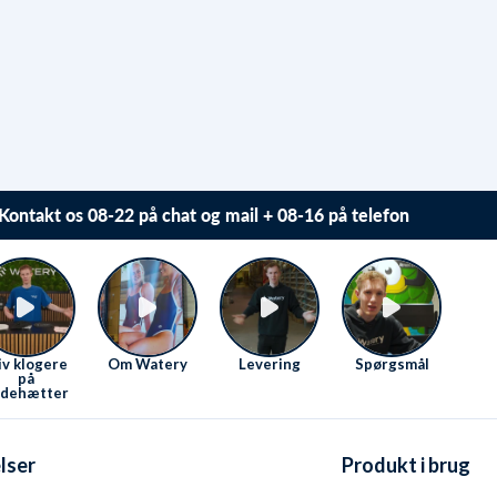
Kontakt os 08-22 på chat og mail + 08-16 på telefon
Vi elsker at hjælpe. Derfor sidder vi klar Mandag-Fredag
fra 08 til 16
Se kontaktmuligheder her
.
iv klogere
Om Watery
Levering
Spørgsmål
på
dehætter
lser
Produkt i brug