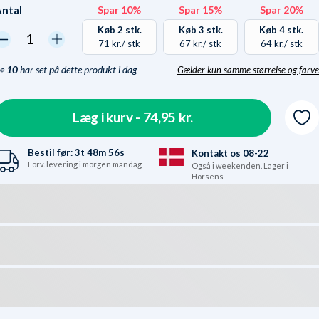
ntal
Spar 10%
Spar 15%
Spar 20%
Køb 2 stk.
Køb 3 stk.
Køb 4 stk.
71 kr.
/ stk
67 kr.
/ stk
64 kr.
/ stk
👀
10
har set på dette produkt i dag
Gælder kun samme størrelse og farve
Hvorfor? Vores lager er
kaos-inddelt. Samme
størrelser/farver ligger
Læg i kurv -
74,95 kr.
ikke samme sted. Vi sparer
penge i vores håndtering,
Bestil før:
3t
48m
55s
Kontakt os 08-22
når vi kun skal plukke på
Forv. levering i morgen mandag
Også i weekenden. Lager i
Horsens
én lokation - derfor
gælder mængderabatten
kun på samme størrelse
og farve. Se det som en
bonus at vi deler det, vi
sparrer, med dig.