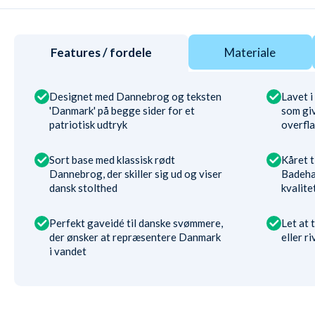
Features / fordele
Materiale
Designet med Dannebrog og teksten
Lavet i
'Danmark' på begge sider for et
som giv
patriotisk udtryk
overfl
Sort base med klassisk rødt
Kåret t
Dannebrog, der skiller sig ud og viser
Badehæ
dansk stolthed
kvalite
Perfekt gaveidé til danske svømmere,
Let at 
der ønsker at repræsentere Danmark
eller ri
i vandet