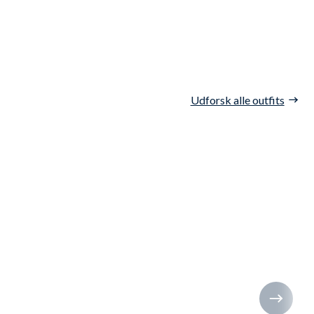
Udforsk alle outfits
 men dannebrog og teksten har den klassiske røde