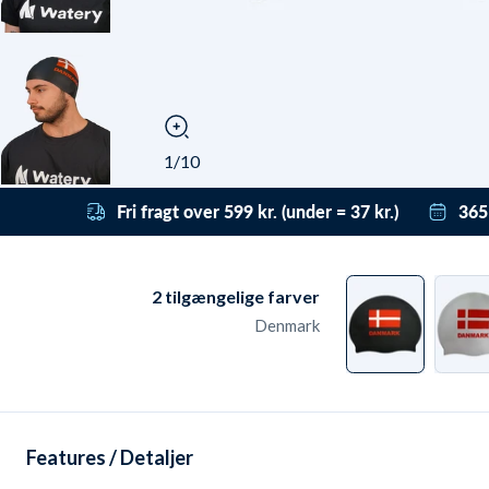
1/10
Fri fragt over 599 kr. (under = 37 kr.)
365
Få gratis fragt til pakkeshop med DAO ved
Vi h
bestillinger over 599 kr. Under det koster
derf
levering fra kun 37 kr. Leveringen er dag-til-
få t
2
tilgængelige farver
dag ved bestilling før 22:00 - også i
grat
Denmark
weekenden.
ret
retu
Features / Detaljer