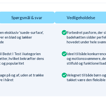
Spørgsmål & svar
Vedligeholdelse
 en eksklusiv 'suede-surface',
Forbedret pasform, der si
er en blød og lækker
badehætten sidder perfe
ade
hovedet under hele svø
il Bedst I Test i kategorien
Ideel til både konkurre
tter, hvilket bekræfter dens
og motionssvømmere, der
t og popularitet
stilfuld og funktionel b
tage på og af, uden at trække
Velegnet til både børn o
ve i håret
takket være den fleksibl