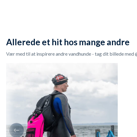
Allerede et hit hos mange andre
Vær med til at inspirere andre vandhunde - tag dit billede m
Denne model er designet med Dannebrog og teksten Dan
farve som kendt fra det danske flag.