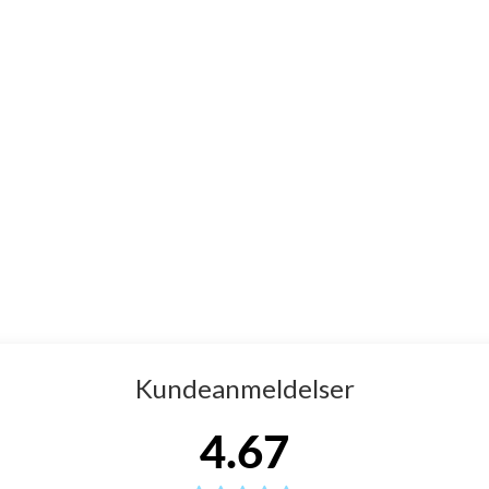
som betyder at badehætten er yderst holdbar.
surface", dette betyder at badehættens overflade er super
Kundeanmeldelser
4.67