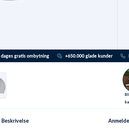
 dages gratis ombytning
+650.000 glade kunder
ader (også) stress. Du har
Vi har hjulpet mere end
or 365 dage til at ombytte /
650.000 med deres udstyr
ilgodebevis. Og det er
helt
og badetøj. De har givet en
is gennem vores
Trustpilot score på 4,7 ud
ursystem
. Ved almindelig
af 5,0. De valgte alle Watery
Bl
rnering har du hele 30 dage.
pga.
disse unikke fordele
.
ba
Beskrivelse
Anmelde