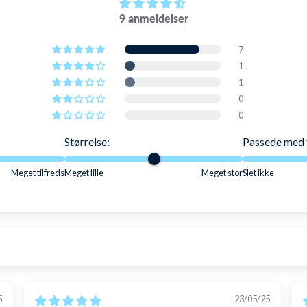
9 anmeldelser
7
1
1
0
0
Størrelse:
Passede med 
Meget tilfreds
Meget lille
Meget stor
Slet ikke
5
23/05/25