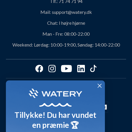
Tlf.:
71 74 71 94
Job og karriere hos Watery
Levering
Mail:
support@watery.dk
Om Watery produkter
Retur og ombytning
Chat:
I højre hjørne
Personerne bag Watery
Rabatkoder
Man - Fre:
08:00-22:00
Svømmeklub-aftaler
Produktanbefalinger fra Watery
Weekend:
Lørdag: 10:00-19:00, Søndag: 14:00-22:00
Ambassadør
Find det perfekte produkt - ta' quizzen her!
Affiliate program
Størrelsesguides
Fordele hos Watery
Cookies & præferencer
Dag-til-dag levering med
Kundeanmeldelser
Video studio
FAQ - Mest stillede spørgsmål
Shop outfits fra kunder
Tillykke! Du har vundet
Presse
Inspirationsunivers
en præmie 🏆
Sikker betaling med
Waterylife - Guides fra eksperter (Blog)
Giv et gavekort