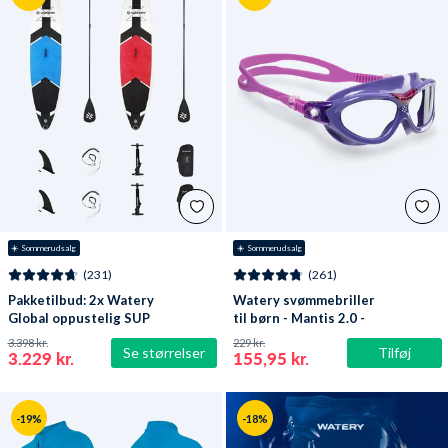
☀️ Sommerudsalg
☀️ Sommerudsalg
(231)
(261)
Pakketilbud: 2x Watery
Watery svømmebriller
Global oppustelig SUP
til børn - Mantis 2.0 -
PaddleBoard 10'6
Lilla/klar
3.398 kr.
229 kr.
Se størrelser
Tilføj
3.229 kr.
155,95 kr.
-19%
-18%