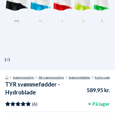
1/1
/
Svømmeudstyr
/
Alt svømmeudstyr
/
Svømmefødder
/
Korte svømme
TYR svømmefødder -
589,95 kr.
Hydroblade
På lager
(6)