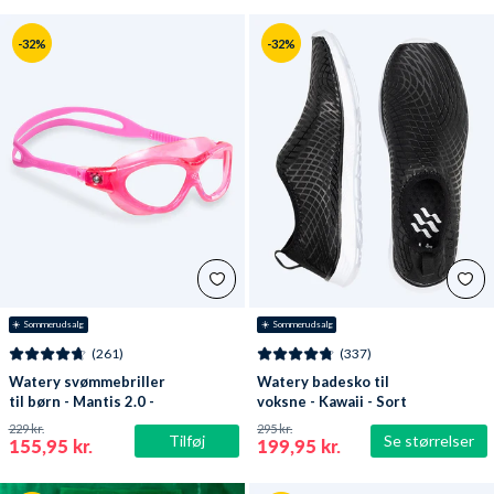
-32%
-32%
☀️ Sommerudsalg
☀️ Sommerudsalg
(261)
(337)
Watery svømmebriller
Watery badesko til
til børn - Mantis 2.0 -
voksne - Kawaii - Sort
Atlantic Pink/klar
229 kr.
295 kr.
Tilføj
Se størrelser
155,95 kr.
199,95 kr.