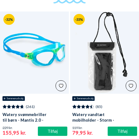
-32%
-33%
☀️ Sommerudsalg
☀️ Sommerudsalg
(261)
(85)
Watery svømmebriller
Watery vandtæt
til børn - Mantis 2.0 -
mobilholder - Storm -
Atlantic Blå/klar
Sort
229 kr.
119 kr.
Tilføj
Tilføj
155,95 kr.
79,95 kr.