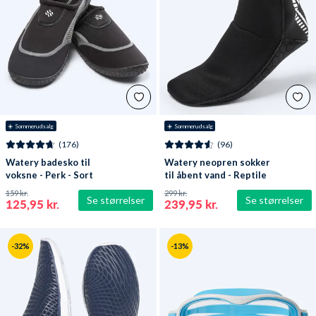
☀️ Sommerudsalg
☀️ Sommerudsalg
(176)
(96)
Watery badesko til
Watery neopren sokker
voksne - Perk - Sort
til åbent vand - Reptile
(3 mm) - Sort
159 kr.
299 kr.
Se størrelser
Se størrelser
125,95 kr.
239,95 kr.
-32%
-13%