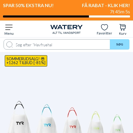
SPAR 50% EKSTRA NU!
FÅ RABAT - KLIK HER!
7t 45m 4s
Favoritter
Menu
Kurv
ale
Spørgsmål & svar
Anbefalet til
Levering & retur
Anmeldelser
SØG
SOMMERUDSALG! 😎
+1262 TILBUD [-81%]