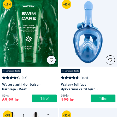
-18%
-43%
☀️ Sommerudsalg
☀️ Sommerudsalg
(35)
(101)
Watery anti klor balsam
Watery fullface
hårpleje - Reef
dykkermaske til børn -
Oxygen - Atlantic Blue
85 kr.
349 kr.
Tilføj
Tilføj
69,95 kr.
199 kr.
-5%
-32%