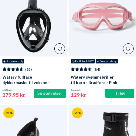
☀️ Sommerudsalg
🥵 EKSTRA RABAT
☀️ Sommerudsalg
(92)
(84)
Watery fullface
Watery svømmebriller
dykkermaske til voksne -
til børn - Bradford - Pink
Oxygen - Sort
399 kr.
179 kr.
Se størrelser
Tilføj
279,95 kr.
129 kr.
-21%
-20%