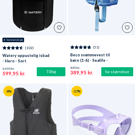
☀️ Sommerudsalg
(51)
(102)
Beco svømmevest til
Watery oppustelig isbad
børn (1-6) - Sealife -
- Hero - Sort
Lyseblå/grøn
435 kr.
1.195 kr.
Tilføj
Se størrelser
389,95 kr.
599,95 kr.
-8%
-17%