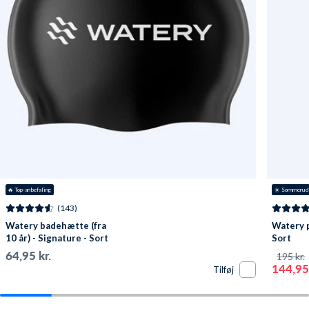
🔥
 Top-anbefaling
☀️ Sommerud
(143)
Watery badehætte (fra
Watery p
10 år) - Signature - Sort
Sort
64,95 kr.
195 kr.
144,95 
Tilføj