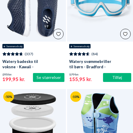
☀️ Sommerudsalg
☀️ Sommerudsalg
(337)
(84)
Watery badesko til
Watery svømmebriller
voksne - Kawaii -
til børn - Bradford -
Mørkeblå
Blå/hvid
295 kr.
179 kr.
Se størrelser
Tilføj
199,95 kr.
155,95 kr.
-50%
-10%