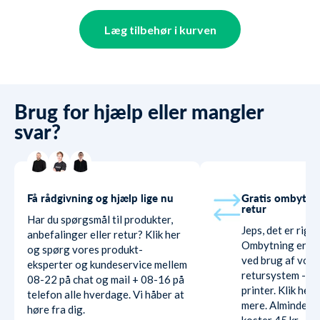
Læg tilbehør i kurven
Brug for hjælp eller mangler
svar?
Få rådgivning og hjælp lige nu
Gratis ombytni
retur
Har du spørgsmål til produkter,
Jeps, det er rigti
anbefalinger eller retur? Klik her
Ombytning er hel
og spørg vores produkt-
ved brug af vore
eksperter og kundeservice mellem
retursystem - ud
08-22 på chat og mail + 08-16 på
printer. Klik her
telefon alle hverdage. Vi håber at
mere. Almindelig
høre fra dig.
koster 45 kr.