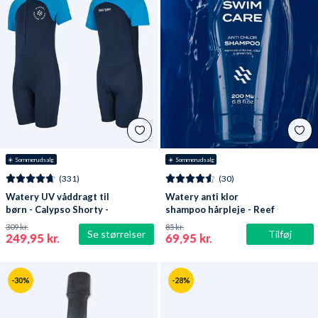
☀️ Sommerudsalg
☀️ Sommerudsalg
(331)
(30)
Watery UV våddragt til
Watery anti klor
børn - Calypso Shorty -
shampoo hårpleje - Reef
Mørkeblå
309 kr.
85 kr.
Se størrelser
Tilføj
249,95 kr.
69,95 kr.
-30%
-28%