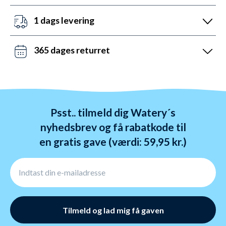
Vi er sat i verden for at hjælpe. Derfor er vores
5.0).
kundeservice åben mandag til fredag fra 08 til 22.
1 dags levering
Lørdag mellem 10 og 19 og søndag mellem 14 og 22.
Det kan du opnå ved bestilling før kl. 22:00 alle ugens
Kontakt os på chat, telefon og mail.
dage - også i weekenden. Vi sender med DAO, Bring
365 dages returret
og GLS. Gratis fragt over 599 kr.
Vi hader stress. Så du har altid 365 dage til at
ombytte dine varer. Returnering tager 1-4 dage og
behandles indenfor 24 timer.
Psst.. tilmeld dig Watery´s
nyhedsbrev og få rabatkode til
en gratis gave (værdi: 59,95 kr.)
Tilmeld og lad mig få gaven