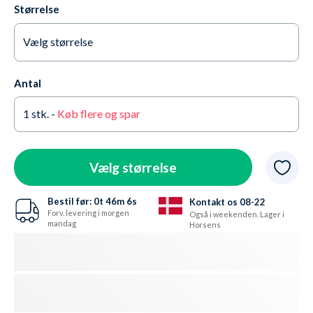
Størrelse
Vælg størrelse
Small (36-38,5) Grøn
På lager
Antal
Medium (38,5-40) Gul
På lager
1
stk. -
Køb flere og spar
Large (41-42,5) Rød
På lager
X-Large (44-45) Blå
På lager
Vælg størrelse
XX-Large (46-48,5) Sort
Kun 3 tilbage
Bestil før:
0t
46m
4s
Kontakt os 08-22
Forv. levering i morgen
Også i weekenden. Lager i
mandag
Horsens