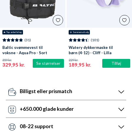
🔥
 Top-anbefaling
☀️ Sommerudsalg
(31)
(101)
Baltic svømmevest til
Watery dykkermaske til
voksne - Aqua Pro - Sort
børn (4-12) - Cliff - Lilla
359 kr.
229 kr.
Se størrelser
Tilføj
329,95 kr.
189,95 kr.
Billigst eller prismatch
Vores pris-robotter opdaterer dagligt alle vores
priser ift. konkurrenterne. Misser de, så udnyt vores
+650.000 glade kunder
prismatch med svar indenfor 24 timer.
Med +6 år i markedet, så har vi hjulpet flere end
nogen andre med udstyr til vandsport. Heldigvis kan
08-22 support
vi prale af 5.200 5-stjernede anmeldelser (4,7 ud af