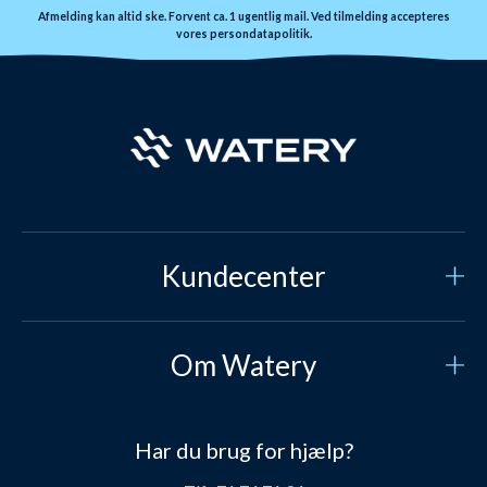
Afmelding kan altid ske. Forvent ca. 1 ugentlig mail. Ved tilmelding accepteres
vores
persondatapolitik.
Kundecenter
Kundeservice
Om Watery
Kontakt os
Hvem er vi?
Sikker betaling
Har du brug for hjælp?
Vores historie
Prisgaranti