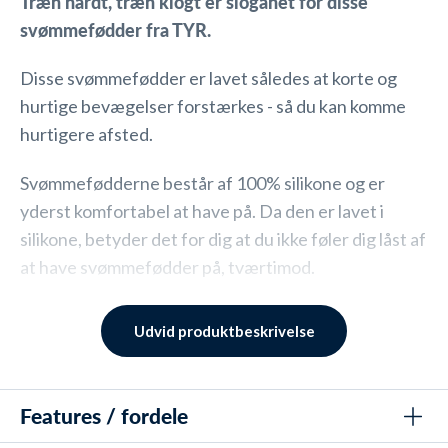
Træn hårdt, træn klogt er sloganet for disse
svømmefødder fra TYR.
Disse svømmefødder er lavet således at korte og
hurtige bevægelser forstærkes - så du kan komme
hurtigere afsted.
Svømmefødderne består af 100% silikone og er
yderst komfortabel at have på. Da den er lavet i
silikone, betyder det for dig at du ikke føler dig låst af
at have svømmefødder på, tværtimod.
TYR Hydroblade er generelt super komfortable at
Udvid produktbeskrivelse
have på og man kan mærke at det har været deres
fokusområde.
Features / fordele
SKU: 3686