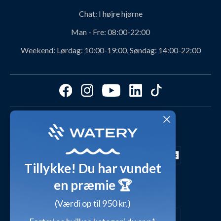
Om Watery produkter
Retur og ombytning
Chat:
I højre hjørne
Personerne bag Watery
Rabatkoder
Man - Fre:
08:00-22:00
Svømmeklub-aftaler
Produktanbefalinger fra Watery
Weekend:
Lørdag: 10:00-19:00, Søndag: 14:00-22:00
Ambassadør
Find det perfekte produkt - ta' quizzen her!
Affiliate program
Størrelsesguides
Fordele hos Watery
Cookies & præferencer
Dag-til-dag levering med
Kundeanmeldelser
Video studio
FAQ - Mest stillede spørgsmål
Shop outfits fra kunder
Tillykke! Du har vundet
Presse
Inspirationsunivers
en præmie 🏆
Sikker betaling med
Waterylife - Guides fra eksperter (Blog)
Giv et gavekort
(Værdi op til 950 kr.)
Persondatapolitik
Overensstemmelseserklæringer