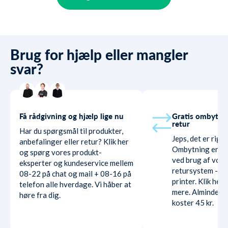
Brug for hjælp eller mangler
svar?
Få rådgivning og hjælp lige nu
Gratis ombytni
retur
Har du spørgsmål til produkter,
Jeps, det er rigti
anbefalinger eller retur? Klik her
Ombytning er hel
og spørg vores produkt-
ved brug af vore
eksperter og kundeservice mellem
retursystem - ud
08-22 på chat og mail + 08-16 på
printer. Klik her
telefon alle hverdage. Vi håber at
mere. Almindelig
høre fra dig.
koster 45 kr.