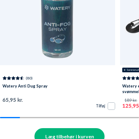
☀️ Sommerud
(80)
Watery Anti Dug Spray
Watery e
svømmebr
Pavati - 
65,95 kr.
189 kr.
125,95 
Tilføj
Læg tilbehør i kurven