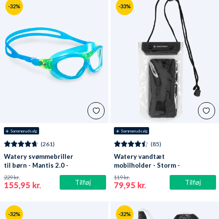
-32%
-33%
☀️ Sommerudsalg
☀️ Sommerudsalg
(261)
(85)
Watery svømmebriller
Watery vandtæt
til børn - Mantis 2.0 -
mobilholder - Storm -
Atlantic Blå/klar
Sort
229 kr.
119 kr.
Tilføj
Tilføj
155,95 kr.
79,95 kr.
-32%
-32%