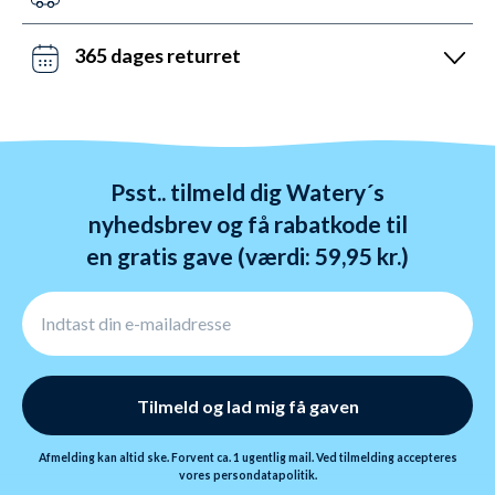
Lørdag mellem 10 og 19 og søndag mellem 14 og 22.
Det kan du opnå ved bestilling før kl. 22:00 alle ugens
Kontakt os på chat, telefon og mail.
dage - også i weekenden. Vi sender med DAO, Bring
365 dages returret
og GLS. Gratis fragt over 599 kr.
Vi hader stress. Så du har altid 365 dage til at
ombytte dine varer. Returnering tager 1-4 dage og
behandles indenfor 24 timer.
Psst.. tilmeld dig Watery´s
nyhedsbrev og få rabatkode til
en gratis gave (værdi: 59,95 kr.)
Tilmeld og lad mig få gaven
Afmelding kan altid ske. Forvent ca. 1 ugentlig mail. Ved tilmelding accepteres
vores
persondatapolitik.