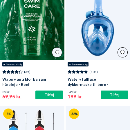
☀️ Sommerudsalg
☀️ Sommerudsalg
(35)
(101)
Watery anti klor balsam
Watery fullface
hårpleje - Reef
dykkermaske til børn -
Oxygen - Atlantic Blue
85 kr.
349 kr.
Tilføj
Tilføj
69,95 kr.
199 kr.
-5%
-32%