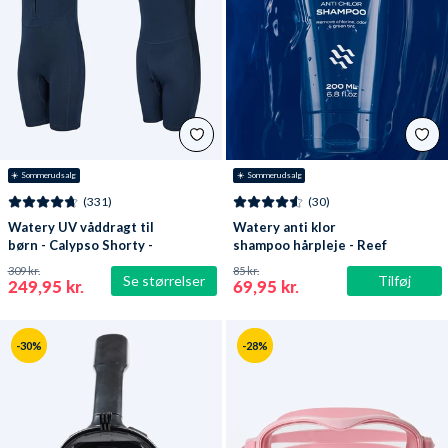
☀️ Sommerudsalg
☀️ Sommerudsalg
(331)
(30)
Watery UV våddragt til
Watery anti klor
børn - Calypso Shorty -
shampoo hårpleje - Reef
Mørkeblå
309 kr.
85 kr.
Se størrelser
Tilføj
249,95 kr.
69,95 kr.
-30%
-28%