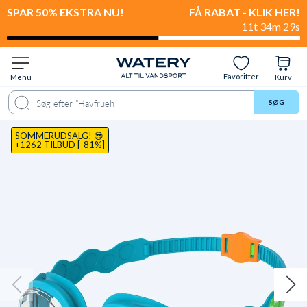
SPAR 50% EKSTRA NU!
FÅ RABAT - KLIK HER!
11t 34m 28s
Favoritter
Menu
Kurv
ale
Spørgsmål & svar
Anbefalet til
Levering & retur
Anmeldelser
SØG
SOMMERUDSALG! 😎
+1262 TILBUD [-81%]