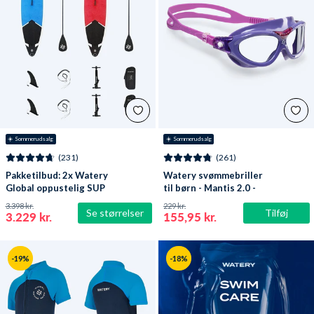
☀️ Sommerudsalg
☀️ Sommerudsalg
(231)
(261)
Pakketilbud: 2x Watery
Watery svømmebriller
Global oppustelig SUP
til børn - Mantis 2.0 -
PaddleBoard 10'6
Lilla/klar
3.398 kr.
229 kr.
Se størrelser
Tilføj
3.229 kr.
155,95 kr.
-19%
-18%