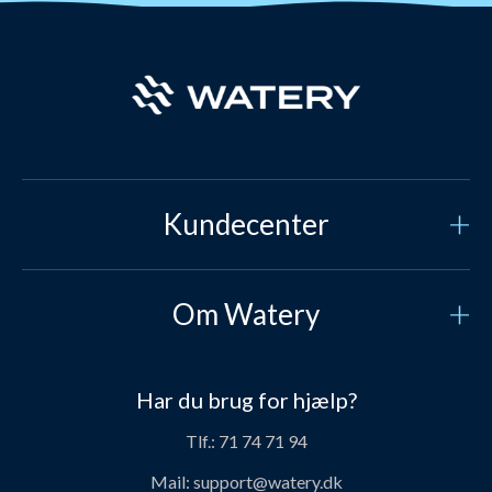
Kundecenter
Kundeservice
Om Watery
Kontakt os
Hvem er vi?
Sikker betaling
Har du brug for hjælp?
Vores historie
Prisgaranti
Tlf.:
71 74 71 94
Job og karriere hos Watery
Levering
Mail:
support@watery.dk