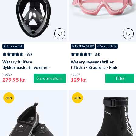
☀️ Sommerudsalg
🥵 EKSTRA RABAT
☀️ Sommerudsalg
(92)
(84)
Watery fullface
Watery svømmebriller
dykkermaske til voksne -
til børn - Bradford - Pink
Oxygen - Sort
399 kr.
179 kr.
Se størrelser
Tilføj
279,95 kr.
129 kr.
-21%
-20%