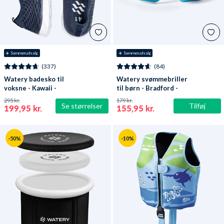
☀️ Sommerudsalg
☀️ Sommerudsalg
(337)
(84)
Watery badesko til
Watery svømmebriller
voksne - Kawaii -
til børn - Bradford -
Mørkeblå
Blå/hvid
295 kr.
179 kr.
Se størrelser
Tilføj
199,95 kr.
155,95 kr.
-50%
-10%