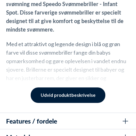
svømning med Speedo Svømmebriller - Infant
Spot. Disse farverige svømmebriller er specielt
designet til at give komfort og beskyttelse til de
mindste svømmere.
Med et attraktivt og legende design i blå og grøn
farve vil disse svømmebriller fange din babys
opmærksomhed og gøre oplevelsen i vandet endnu
sjovere. Brillerne er specielt designet til babyer og
har en justerbar rem, der giver en sikker og
behagelig pasform. Remmen er nem at justere, så
den passer perfekt til din babys hovedstørrelse.
Udvid produktbeskrivelse
Infant Spot har klare linser, der giver god synlighed
både over og under vandet. Brillerne er lavet af
Features / fordele
holdbare materialer og har en blød silikonepakning,
der sikrer en behagelig og vandtæt pasform. Denne