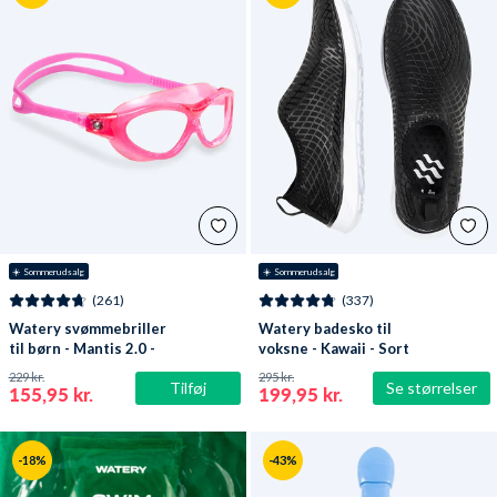
☀️ Sommerudsalg
☀️ Sommerudsalg
(261)
(337)
Watery svømmebriller
Watery badesko til
til børn - Mantis 2.0 -
voksne - Kawaii - Sort
Atlantic Pink/klar
229 kr.
295 kr.
Tilføj
Se størrelser
155,95 kr.
199,95 kr.
-18%
-43%