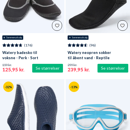
☀️ Sommerudsalg
☀️ Sommerudsalg
(176)
(96)
Watery badesko til
Watery neopren sokker
voksne - Perk - Sort
til åbent vand - Reptile
(3 mm) - Sort
159 kr.
299 kr.
Se størrelser
Se størrelser
125,95 kr.
239,95 kr.
-32%
-13%