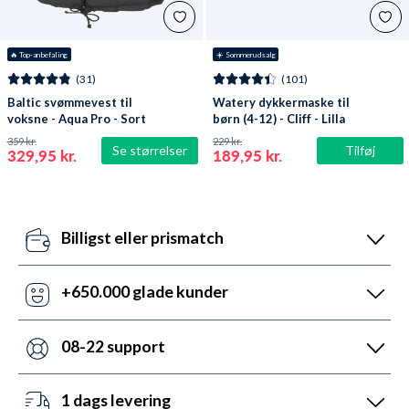
🔥
 Top-anbefaling
☀️ Sommerudsalg
(31)
(101)
Baltic svømmevest til
Watery dykkermaske til
voksne - Aqua Pro - Sort
børn (4-12) - Cliff - Lilla
359 kr.
229 kr.
Se størrelser
Tilføj
329,95 kr.
189,95 kr.
Billigst eller prismatch
Vores pris-robotter opdaterer dagligt alle vores
priser ift. konkurrenterne. Misser de, så udnyt vores
+650.000 glade kunder
prismatch med svar indenfor 24 timer.
Med +6 år i markedet, så har vi hjulpet flere end
nogen andre med udstyr til vandsport. Heldigvis kan
08-22 support
vi prale af 5.200 5-stjernede anmeldelser (4,7 ud af
Vi er sat i verden for at hjælpe. Derfor er vores
5.0).
kundeservice åben mandag til fredag fra 08 til 22.
1 dags levering