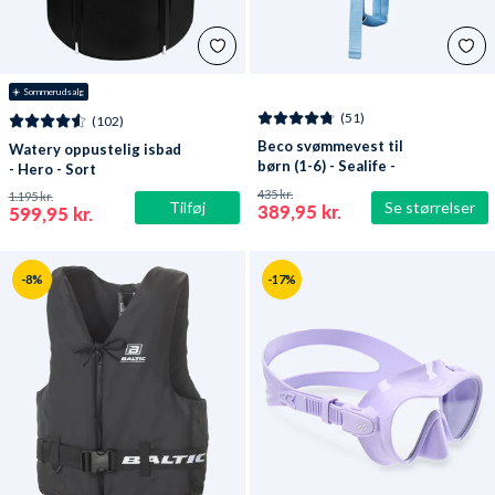
☀️ Sommerudsalg
(51)
(102)
Beco svømmevest til
Watery oppustelig isbad
børn (1-6) - Sealife -
- Hero - Sort
Lyseblå/grøn
435 kr.
1.195 kr.
Tilføj
Se størrelser
389,95 kr.
599,95 kr.
-8%
-17%