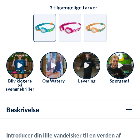
Fredag fra 08 til 16
Se kontaktmuligheder her
.
3
tilgængelige farver
Bliv klogere
Om Watery
Levering
Spørgsmål
på
svømmebriller
Beskrivelse
Introducer din lille vandelsker til en verden af