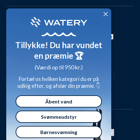
Fordele hos Watery
Cookies & præferencer
Dag-til-dag levering med
Kundeanmeldelser
Video studio
FAQ - Mest stillede spørgsmål
Shop outfits fra kunder
Tillykke! Du har vundet
Presse
Inspirationsunivers
en præmie 🏆
Sikker betaling med
Waterylife - Guides fra eksperter (Blog)
Giv et gavekort
(Værdi op til 950 kr.)
Persondatapolitik
Overensstemmelseserklæringer
Fortæl os hvilken kategori du er på
udkig efter, og afslør din præmie. 👇
Handelsbetingelser
Åbent vand
Svømmeudstyr
Børnesvømning