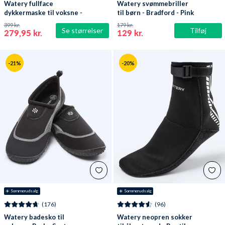
Watery fullface
Watery svømmebriller
dykkermaske til voksne -
til børn - Bradford - Pink
Oxygen - Sort
399 kr.
179 kr.
Se størrelser
Tilføj
279,95 kr.
129 kr.
-21%
-20%
☀️ Sommerudsalg
☀️ Sommerudsalg
(176)
(96)
Watery badesko til
Watery neopren sokker