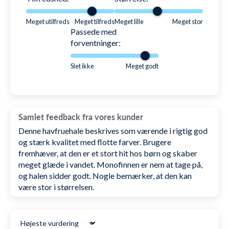
Da dine fødder nærmest er låst nede i monofinnen
Meget utilfreds
Meget tilfreds
Meget lille
Meget stor
skal du altså bruge dine ben til at svømme ved at tage
Passede med
dem op og ned.
forventninger:
Fuldend outfittet:
Slet ikke
Meget godt
Havfruehalen kan sagtens benyttes helt for sig selv,
men passer ligeledes perfekt sammen med Fin Fun's
egen top til piger, som du kan se lige
her
.
Samlet feedback fra vores kunder
Denne havfruehale beskrives som værende i rigtig god
Vi har selvfølgelig på Watery.dk også et par
og stærk kvalitet med flotte farver. Brugere
fremhæver, at den er et stort hit hos børn og skaber
svømmebriller som vi syntes ville passe perfekt til
meget glæde i vandet. Monofinnen er nem at tage på,
farvetemaet, vores bud kan du se
her
.
og halen sidder godt. Nogle bemærker, at den kan
være stor i størrelsen.
Forholdregler ved brug af havfruehalen:
Sort by