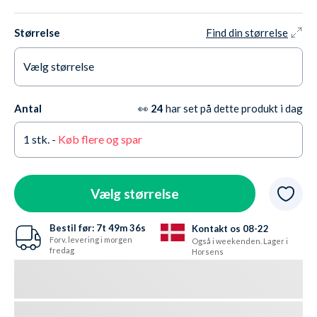
Størrelse
Find din størrelse
Vælg størrelse
6-7 år / 116 cm (S)
På lager
Antal
👀
24
har set på dette produkt i dag
8-9 år / 128 cm (M)
På lager
1
stk. -
Køb flere og spar
10-11 år / 140 cm (L)
På lager
12-13 år / 152 cm (XL)
På lager
Vælg størrelse
Bestil før:
7t
49m
35s
Kontakt os 08-22
Forv. levering i morgen
Også i weekenden. Lager i
fredag
Horsens