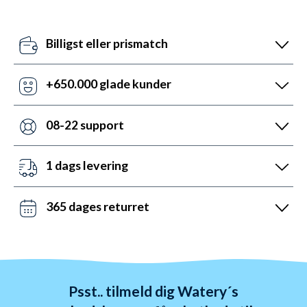
Billigst eller prismatch
Vores pris-robotter opdaterer dagligt alle vores
priser ift. konkurrenterne. Misser de, så udnyt vores
+650.000 glade kunder
prismatch med svar indenfor 24 timer.
Med +6 år i markedet, så har vi hjulpet flere end
nogen andre med udstyr til vandsport. Heldigvis kan
08-22 support
vi prale af 5.200 5-stjernede anmeldelser (4,7 ud af
Vi er sat i verden for at hjælpe. Derfor er vores
5.0).
kundeservice åben mandag til fredag fra 08 til 22.
1 dags levering
Lørdag mellem 10 og 19 og søndag mellem 14 og 22.
Det kan du opnå ved bestilling før kl. 22:00 alle ugens
Kontakt os på chat, telefon og mail.
dage - også i weekenden. Vi sender med DAO, Bring
365 dages returret
og GLS. Gratis fragt over 599 kr.
Vi hader stress. Så du har altid 365 dage til at
ombytte dine varer. Returnering tager 1-4 dage og
behandles indenfor 24 timer.
Psst.. tilmeld dig Watery´s