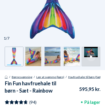
1/7
/
Børnesvømning
/
Lær at svømme (børn)
/
Havfruehaler til børn (Sæt)
Fin Fun havfruehale til
595,95 kr.
børn - Sæt - Rainbow
Reef
På lager
(94)