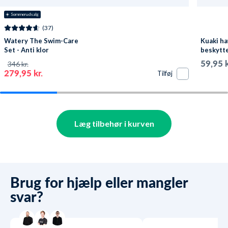
☀️ Sommerudsalg
(37)
Watery The Swim-Care
Kuaki ha
Set - Anti klor
beskytte
59,95 k
346 kr.
279,95 kr.
Tilføj
Læg tilbehør i kurven
Brug for hjælp eller mangler
svar?