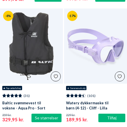
-8%
-17%
🔥
 Top-anbefaling
☀️ Sommerudsalg
(31)
(101)
Baltic svømmevest til
Watery dykkermaske til
voksne - Aqua Pro - Sort
børn (4-12) - Cliff - Lilla
359 kr.
229 kr.
Se størrelser
Tilføj
329,95 kr.
189,95 kr.