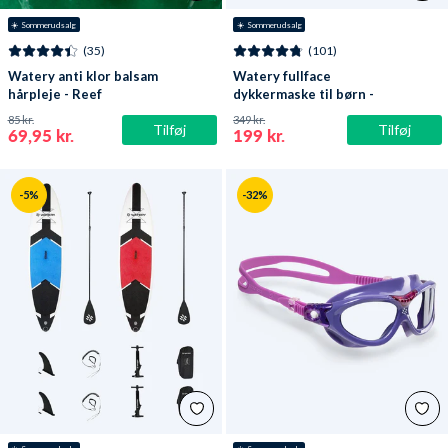
☀️ Sommerudsalg
☀️ Sommerudsalg
(35)
(101)
Watery anti klor balsam
Watery fullface
hårpleje - Reef
dykkermaske til børn -
Oxygen - Atlantic Blue
85 kr.
349 kr.
Tilføj
Tilføj
69,95 kr.
199 kr.
-5%
-32%