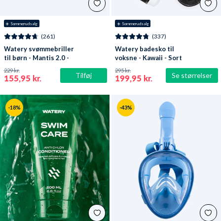
☀️ Sommerudsalg
☀️ Sommerudsalg
(261)
(337)
Watery svømmebriller
Watery badesko til
til børn - Mantis 2.0 -
voksne - Kawaii - Sort
Atlantic Pink/klar
229 kr.
295 kr.
Tilføj
Se størrelser
155,95 kr.
199,95 kr.
-18%
-43%