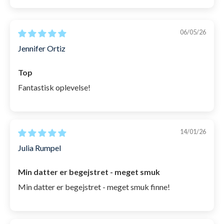
Havfruehalen er ikke som sådan skrøbelig, men da
havfruehalen er lavet af relativt hårdt materiale kan
den knække hvis ikke den behandles med omhu.
06/05/26
Derfor frarådes det at du som bruger af
Jennifer Ortiz
havfruehalen ikke står på selve monofinnen, da det
Top
kan ødelægge betrækket og i værste tilfælde
Fantastisk oplevelse!
simpelthen knække finnen.
SKU: 3583
14/01/26
Julia Rumpel
Min datter er begejstret - meget smuk
Min datter er begejstret - meget smuk finne!