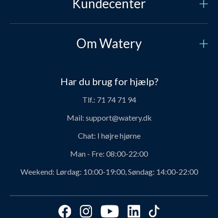
Kundecenter
Kundeservice
Om Watery
Kontakt os
Hvem er vi?
Sikker betaling
Har du brug for hjælp?
Vores historie
Prisgaranti
Tlf.:
71 74 71 94
Job og karriere hos Watery
Levering
Mail:
support@watery.dk
Om Watery produkter
Retur og ombytning
Chat:
I højre hjørne
Personerne bag Watery
Rabatkoder
Man - Fre:
08:00-22:00
Svømmeklub-aftaler
Produktanbefalinger fra Watery
Weekend:
Lørdag: 10:00-19:00, Søndag: 14:00-22:00
Ambassadør
Find det perfekte produkt - ta' quizzen her!
Affiliate program
Størrelsesguides