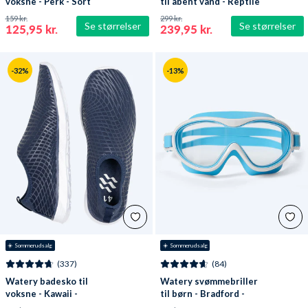
voksne - Perk - Sort
til åbent vand - Reptile
(3 mm) - Sort
159 kr.
299 kr.
Se størrelser
Se størrelser
125,95 kr.
239,95 kr.
-32%
-13%
☀️ Sommerudsalg
☀️ Sommerudsalg
(337)
(84)
Watery badesko til
Watery svømmebriller
voksne - Kawaii -
til børn - Bradford -
Mørkeblå
Blå/hvid