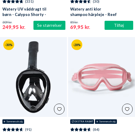
(331)
(30)
Watery UV våddragt til
Watery anti klor
børn - Calypso Shorty -
shampoo hårpleje - Reef
Mørkeblå
309 kr.
85 kr.
Se størrelser
Tilføj
249,95 kr.
69,95 kr.
-30%
-28%
☀️ Sommerudsalg
🥵 EKSTRA RABAT
☀️ Sommerudsalg
(91)
(84)