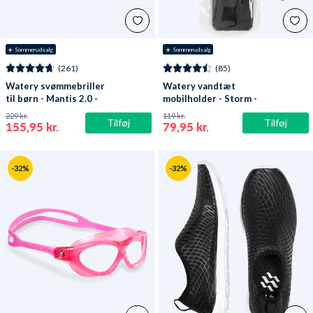
☀️ Sommerudsalg
☀️ Sommerudsalg
(261)
(85)
Watery svømmebriller
Watery vandtæt
til børn - Mantis 2.0 -
mobilholder - Storm -
Atlantic Blå/klar
Sort
229 kr.
119 kr.
Tilføj
Tilføj
155,95 kr.
79,95 kr.
-32%
-32%