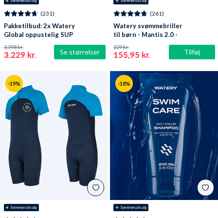
☀️ Sommerudsalg
☀️ Sommerudsalg
(231)
(261)
Pakketilbud: 2x Watery
Watery svømmebriller
Global oppustelig SUP
til børn - Mantis 2.0 -
PaddleBoard 10'6
Lilla/klar
3.398 kr.
229 kr.
Se størrelser
Tilføj
3.229 kr.
155,95 kr.
-19%
-18%
☀️ Sommerudsalg
☀️ Sommerudsalg