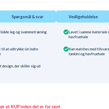
Spørgsmål & svar
Vedligeholdelse
il både leg og svømmetræning
Lavet i samme materiale 
havfruehale
 til at udtrykke sin indre
Kan matches med tilsvare
e
tankini og havfruehale
t design, der skiller sig ud
ør et KUP inden det er for sent