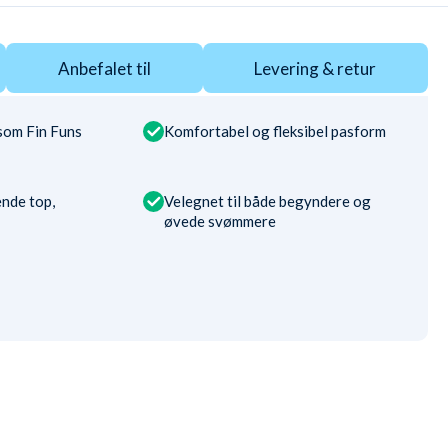
Anbefalet til
Levering & retur
som Fin Funs
Komfortabel og fleksibel pasform
nde top,
Velegnet til både begyndere og
øvede svømmere