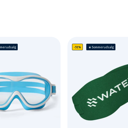
mmerudsalg
-51%
☀️ Sommerudsalg