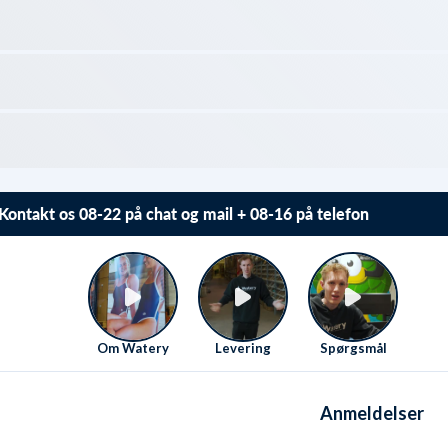
Kontakt os 08-22 på chat og mail + 08-16 på telefon
Vi elsker at hjælpe. Derfor sidder vi klar Mandag-Fredag
fra 08 til 16
Se kontaktmuligheder her
.
Om Watery
Levering
Spørgsmål
Anmeldelser