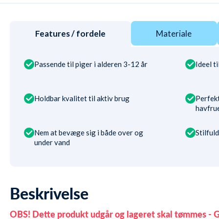
Features / fordele
Materiale
Passende til piger i alderen 3-12 år
Ideel t
Holdbar kvalitet til aktiv brug
Perfekt
havfru
Nem at bevæge sig i både over og
Stilfuld
under vand
Beskrivelse
OBS! Dette produkt udgår og lageret skal tømmes - G