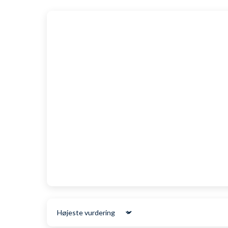
Den tilsvarende havfruehale fås her
SKU: 6997
Sort by