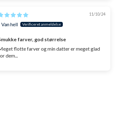
11/10/24
J Van hell
Smukke farver, god størrelse
Meget flotte farver og min datter er meget glad
for dem...