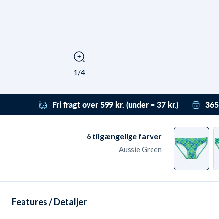
1/4
Fri fragt over 599 kr. (under = 37 kr.)
365
Få gratis fragt til pakkeshop med DAO ved
Vi h
bestillinger over 599 kr. Under det koster
derf
6
tilgængelige farver
levering fra kun 37 kr. Leveringen er dag-til-
få t
Aussie Green
dag ved bestilling før 22:00 - også i
grat
weekenden.
ret
retu
Features / Detaljer