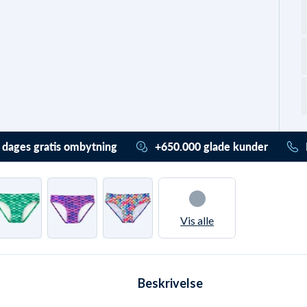
 dages gratis ombytning
+650.000 glade kunder
ader (også) stress. Du har
Vi har hjulpet mere end
or 365 dage til at ombytte /
650.000 med deres udstyr
ilgodebevis. Og det er
helt
og badetøj. De har givet en
is gennem vores
Trustpilot score på 4,7 ud
Vis alle
ursystem
. Ved almindelig
af 5,0. De valgte alle Watery
rnering har du hele 30 dage.
pga.
disse unikke fordele
.
Beskrivelse