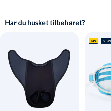
Har du husket tilbehøret?
-51%
☀️ So