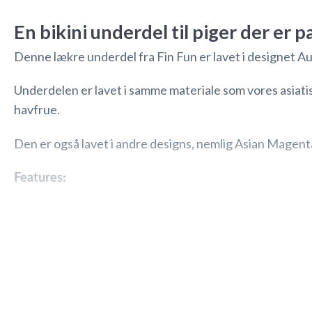
En bikini underdel til piger der er
Denne lækre underdel fra Fin Fun er lavet i designet Auss
Underdelen er lavet i samme materiale som vores asiati
havfrue.
Den er også lavet i andre designs, nemlig
Asian Magent
Features:
Lavet i designet
Aussie green
Kan bruges af piger i alderen 3-12 år
Samme materiale som havfruehalen
Den tilsvarende tankini fås her