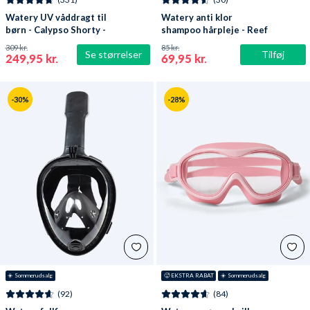
Watery UV våddragt til
Watery anti klor
børn - Calypso Shorty -
shampoo hårpleje - Reef
Mørkeblå
309 kr.
85 kr.
Se størrelser
Tilføj
249,95 kr.
69,95 kr.
-30%
-28%
☀️ Sommerudsalg
🥵 EKSTRA RABAT
☀️ Sommerudsalg
(92)
(84)