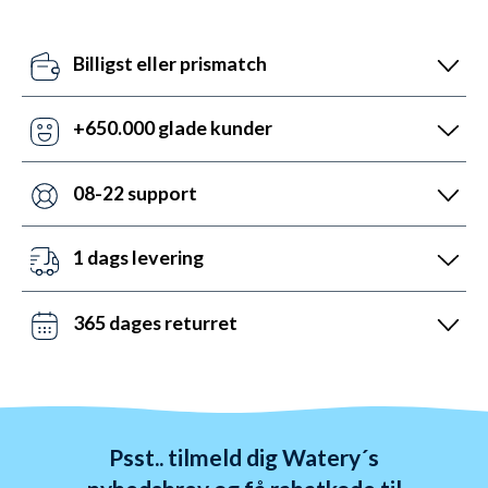
Billigst eller prismatch
Vores pris-robotter opdaterer dagligt alle vores
priser ift. konkurrenterne. Misser de, så udnyt vores
+650.000 glade kunder
prismatch med svar indenfor 24 timer.
Med +6 år i markedet, så har vi hjulpet flere end
nogen andre med udstyr til vandsport. Heldigvis kan
08-22 support
vi prale af 5.200 5-stjernede anmeldelser (4,7 ud af
Vi er sat i verden for at hjælpe. Derfor er vores
5.0).
kundeservice åben mandag til fredag fra 08 til 22.
1 dags levering
Lørdag mellem 10 og 19 og søndag mellem 14 og 22.
Det kan du opnå ved bestilling før kl. 22:00 alle ugens
Kontakt os på chat, telefon og mail.
dage - også i weekenden. Vi sender med DAO, Bring
365 dages returret
og GLS. Gratis fragt over 599 kr.
Vi hader stress. Så du har altid 365 dage til at
ombytte dine varer. Returnering tager 1-4 dage og
behandles indenfor 24 timer.
Psst.. tilmeld dig Watery´s