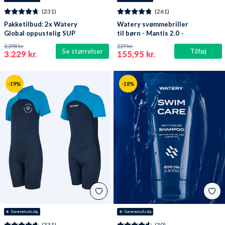
(231)
(261)
Pakketilbud: 2x Watery
Watery svømmebriller
Global oppustelig SUP
til børn - Mantis 2.0 -
PaddleBoard 10'6
Lilla/klar
3.398 kr.
229 kr.
Se størrelser
Tilføj
3.229 kr.
155,95 kr.
-19%
-18%
☀️ Sommerudsalg
☀️ Sommerudsalg
(331)
(30)