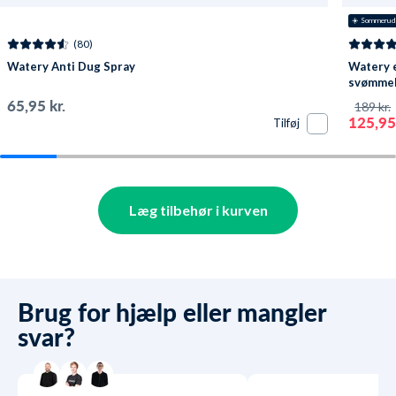
☀️ Sommerud
(80)
Watery Anti Dug Spray
Watery e
svømmebr
Pavati - 
65,95 kr.
189 kr.
125,95 
Tilføj
Læg tilbehør i kurven
Brug for hjælp eller mangler
svar?