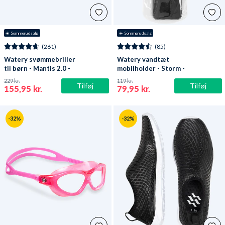
☀️ Sommerudsalg
☀️ Sommerudsalg
(261)
(85)
Watery svømmebriller
Watery vandtæt
til børn - Mantis 2.0 -
mobilholder - Storm -
Atlantic Blå/klar
Sort
229 kr.
119 kr.
Tilføj
Tilføj
155,95 kr.
79,95 kr.
-32%
-32%