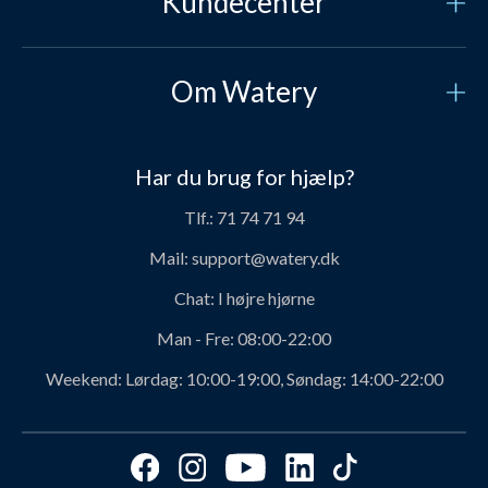
Kundecenter
Kundeservice
Om Watery
Kontakt os
Hvem er vi?
Sikker betaling
Har du brug for hjælp?
Vores historie
Prisgaranti
Tlf.:
71 74 71 94
Job og karriere hos Watery
Levering
Mail:
support@watery.dk
Om Watery produkter
Retur og ombytning
Chat:
I højre hjørne
Personerne bag Watery
Rabatkoder
Man - Fre:
08:00-22:00
Svømmeklub-aftaler
Produktanbefalinger fra Watery
Weekend:
Lørdag: 10:00-19:00, Søndag: 14:00-22:00
Ambassadør
Find det perfekte produkt - ta' quizzen her!
Affiliate program
Størrelsesguides