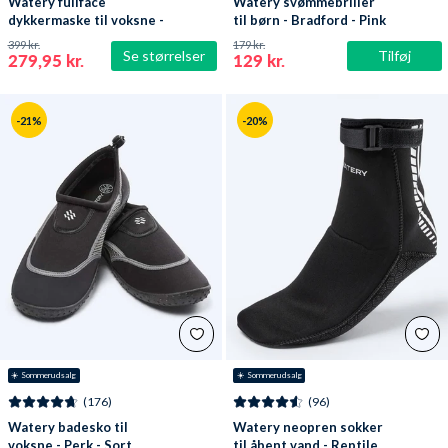
Watery fullface
Watery svømmebriller
dykkermaske til voksne -
til børn - Bradford - Pink
Oxygen - Sort
399 kr.
179 kr.
Se størrelser
Tilføj
279,95 kr.
129 kr.
-21%
-20%
☀️ Sommerudsalg
☀️ Sommerudsalg
(176)
(96)
Watery badesko til
Watery neopren sokker
voksne - Perk - Sort
til åbent vand - Reptile