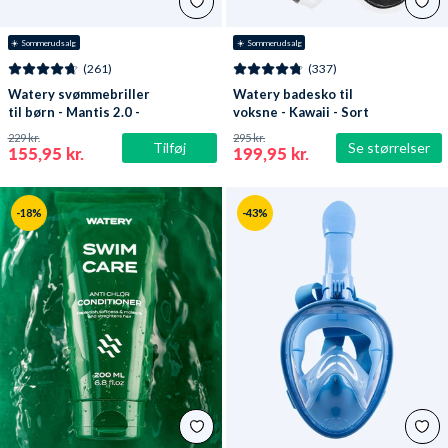
☀️ Sommerudsalg
☀️ Sommerudsalg
(261)
(337)
Watery svømmebriller
Watery badesko til
til børn - Mantis 2.0 -
voksne - Kawaii - Sort
Atlantic Pink/klar
229 kr.
295 kr.
Tilføj
Se størrelser
155,95 kr.
199,95 kr.
-18%
-43%