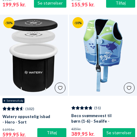
Se størrelser
Tilføj
199,95 kr.
155,95 kr.
-50%
-10%
☀️ Sommerudsalg
(51)
(102)
Beco svømmevest til
Watery oppustelig isbad
børn (1-6) - Sealife -
- Hero - Sort
Lyseblå/grøn
435 kr.
1.195 kr.
Tilføj
Se størrelser
389,95 kr.
599,95 kr.