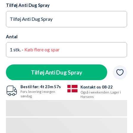
Tilføj Anti Dug Spray
Tilføj Anti Dug Spray
Ja tak +65,95 kr.
På lager
Antal
Nej tak
På lager
1
stk. -
Køb flere og spar
Tilføj Anti Dug Spray
Bestil før:
4t
23m
55s
Kontakt os 08-22
Forv. levering i morgen
Også i weekenden. Lager i
søndag
Horsens