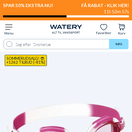
SPAR 50% EKSTRA NU!
FÅ RABAT - KLIK HER!
11t 52m 56s
Favoritter
Menu
Kurv
ale
Spørgsmål & svar
Anbefalet til
Levering & retur
Anmeldelser
SØG
SOMMERUDSALG! 😎
+1262 TILBUD [-81%]