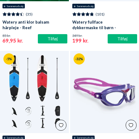
☀️ Sommerudsalg
☀️ Sommerudsalg
(35)
(101)
Watery anti klor balsam
Watery fullface
hårpleje - Reef
dykkermaske til børn -
Oxygen - Atlantic Blue
85 kr.
349 kr.
Tilføj
Tilføj
69,95 kr.
199 kr.
-5%
-32%
☀️ Sommerudsalg
☀️ Sommerudsalg