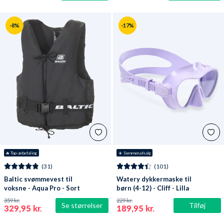
-8%
-17%
🔥
 Top-anbefaling
☀️ Sommerudsalg
(31)
(101)
Baltic svømmevest til
Watery dykkermaske til
voksne - Aqua Pro - Sort
børn (4-12) - Cliff - Lilla
359 kr.
229 kr.
Se størrelser
Tilføj
329,95 kr.
189,95 kr.