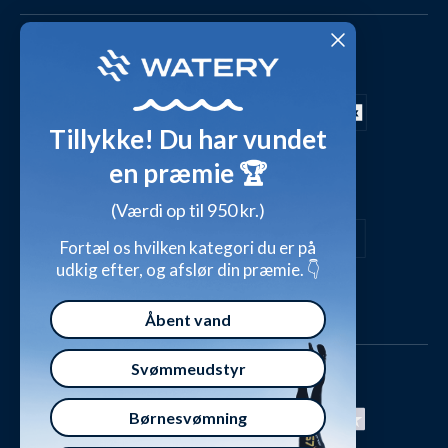
Fordele hos Watery
Cookies & præferencer
Dag-til-dag levering med
Kundeanmeldelser
Video studio
FAQ - Mest stillede spørgsmål
Shop outfits fra kunder
Tillykke! Du har vundet
Presse
Inspirationsunivers
en præmie 🏆
Sikker betaling med
Waterylife - Guides fra eksperter (Blog)
Giv et gavekort
(Værdi op til 950 kr.)
Persondatapolitik
Overensstemmelseserklæringer
Fortæl os hvilken kategori du er på
udkig efter, og afslør din præmie. 👇
Handelsbetingelser
Åbent vand
Svømmeudstyr
Børnesvømning