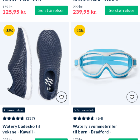
(3 mm) - Sort
159 kr.
299 kr.
Se størrelser
Se størrelser
125,95 kr.
239,95 kr.
-32%
-13%
☀️ Sommerudsalg
☀️ Sommerudsalg
(337)
(84)
Watery badesko til
Watery svømmebriller
voksne - Kawaii -
til børn - Bradford -
Mørkeblå
Blå/hvid
295 kr.
179 kr.