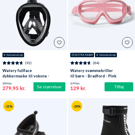
☀️ Sommerudsalg
🥵 EKSTRA RABAT
☀️ Sommerudsalg
(92)
(84)
Watery fullface
Watery svømmebriller
dykkermaske til voksne -
til børn - Bradford - Pink
Oxygen - Sort
399 kr.
179 kr.
Se størrelser
Tilføj
279,95 kr.
129 kr.
-21%
-20%