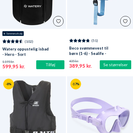
☀️ Sommerudsalg
(51)
(102)
Beco svømmevest til
Watery oppustelig isbad
børn (1-6) - Sealife -
- Hero - Sort
Lyseblå/grøn
435 kr.
1.195 kr.
Tilføj
Se størrelser
389,95 kr.
599,95 kr.
-8%
-17%