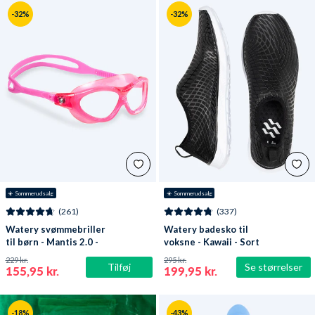
-32%
-32%
☀️ Sommerudsalg
☀️ Sommerudsalg
(261)
(337)
Watery svømmebriller
Watery badesko til
til børn - Mantis 2.0 -
voksne - Kawaii - Sort
Atlantic Pink/klar
229 kr.
295 kr.
Tilføj
Se størrelser
155,95 kr.
199,95 kr.
-18%
-43%