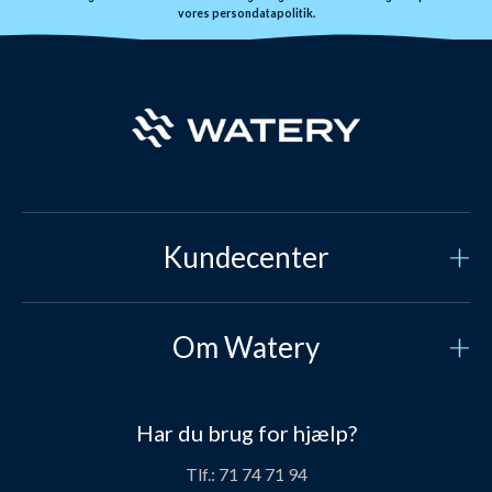
vores
persondatapolitik.
Kundecenter
Kundeservice
Om Watery
Kontakt os
Hvem er vi?
Sikker betaling
Har du brug for hjælp?
Vores historie
Prisgaranti
Tlf.:
71 74 71 94