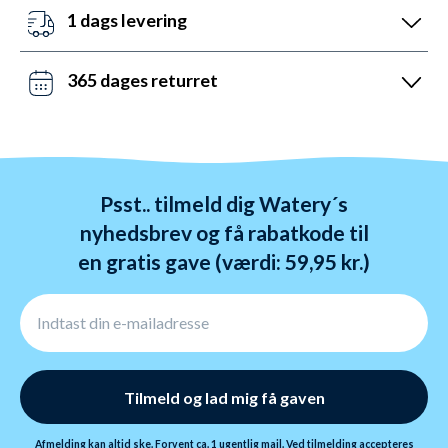
5.0).
kundeservice åben mandag til fredag fra 08 til 22.
1 dags levering
Lørdag mellem 10 og 19 og søndag mellem 14 og 22.
Det kan du opnå ved bestilling før kl. 22:00 alle ugens
Kontakt os på chat, telefon og mail.
dage - også i weekenden. Vi sender med DAO, Bring
365 dages returret
og GLS. Gratis fragt over 599 kr.
Vi hader stress. Så du har altid 365 dage til at
ombytte dine varer. Returnering tager 1-4 dage og
behandles indenfor 24 timer.
Psst.. tilmeld dig Watery´s
nyhedsbrev og få rabatkode til
en gratis gave (værdi: 59,95 kr.)
Tilmeld og lad mig få gaven
Afmelding kan altid ske. Forvent ca. 1 ugentlig mail. Ved tilmelding accepteres