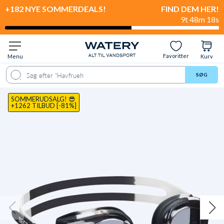
+182 NYE SOMMERDEALS!
FIND DEM HER!
9t 48m 17s
Favoritter
Menu
Kurv
ale
Spørgsmål & svar
Anbefalet til
Levering & retur
Anmeldelser
SØG
SOMMERUDSALG! 😎
+1262 TILBUD [-81%]