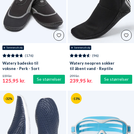
☀️ Sommerudsalg
☀️ Sommerudsalg
(176)
(96)
Watery badesko til
Watery neopren sokker
voksne - Perk - Sort
til åbent vand - Reptile
(3 mm) - Sort
159 kr.
299 kr.
Se størrelser
Se størrelser
125,95 kr.
239,95 kr.
-32%
-13%