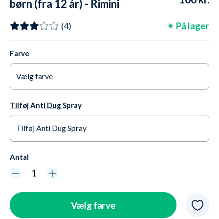
børn (fra 12 år) - Rimini
På lager
(4)
Farve
Vælg farve
Sort/hvid
Udsolgt OG udgået
Tilføj Anti Dug Spray
Lyserød
På lager
Tilføj Anti Dug Spray
Blå
Kun 1 tilbage
Ja tak +65,95 kr.
Antal
Grøn
Kun 1 tilbage
Nej tak
Orange/gul
Udsolgt OG udgået
Vælg farve