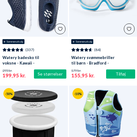
☀️ Sommerudsalg
☀️ Sommerudsalg
(337)
(84)
Watery badesko til
Watery svømmebriller
voksne - Kawaii -
til børn - Bradford -
Mørkeblå
Blå/hvid
295 kr.
179 kr.
Se størrelser
Tilføj
199,95 kr.
155,95 kr.
-50%
-10%