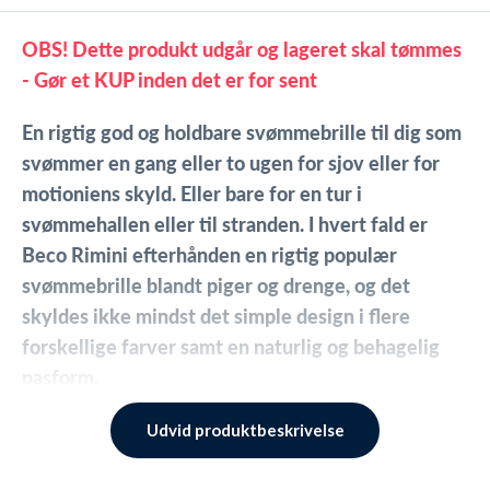
OBS! Dette produkt udgår og lageret skal tømmes
- Gør et KUP inden det er for sent
En rigtig god og holdbare svømmebrille til dig som
svømmer en gang eller to ugen for sjov eller for
motioniens skyld. Eller bare for en tur i
svømmehallen eller til stranden. I hvert fald er
Beco Rimini efterhånden en rigtig populær
svømmebrille blandt piger og drenge, og det
skyldes ikke mindst det simple design i flere
forskellige farver samt en naturlig og behagelig
pasform.
Svømmebriller skal sidde godt omkring øjnene, og
Udvid produktbeskrivelse
ikke konstant give anledning til at rette på brillen.