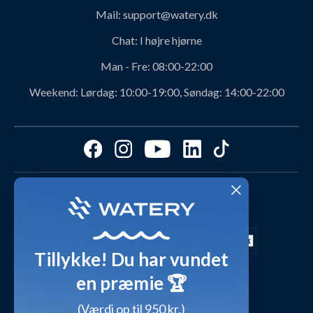
Job og karriere hos Watery
Levering
Mail:
support@watery.dk
Om Watery produkter
Retur og ombytning
Chat:
I højre hjørne
Personerne bag Watery
Rabatkoder
Man - Fre:
08:00-22:00
Svømmeklub-aftaler
Produktanbefalinger fra Watery
Weekend:
Lørdag: 10:00-19:00, Søndag: 14:00-22:00
Ambassadør
Find det perfekte produkt - ta' quizzen her!
Affiliate program
Størrelsesguides
Fordele hos Watery
Cookies & præferencer
Dag-til-dag levering med
Kundeanmeldelser
Video studio
FAQ - Mest stillede spørgsmål
Shop outfits fra kunder
Tillykke! Du har vundet
Presse
Inspirationsunivers
en præmie 🏆
Sikker betaling med
Waterylife - Guides fra eksperter (Blog)
Giv et gavekort
(Værdi op til 950 kr.)