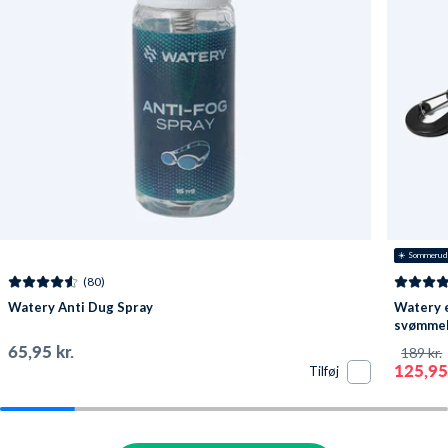
☀️ Sommerud
(80)
Watery Anti Dug Spray
Watery e
svømmebr
Pavati -
65,95 kr.
189 kr.
125,95 
Tilføj