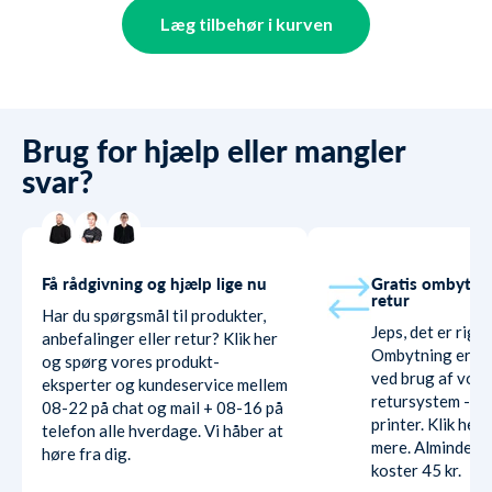
Læg tilbehør i kurven
Brug for hjælp eller mangler
svar?
Få rådgivning og hjælp lige nu
Gratis ombytni
retur
Har du spørgsmål til produkter,
Jeps, det er rigti
anbefalinger eller retur? Klik her
Ombytning er hel
og spørg vores produkt-
ved brug af vore
eksperter og kundeservice mellem
retursystem - ud
08-22 på chat og mail + 08-16 på
printer. Klik her
telefon alle hverdage. Vi håber at
mere. Almindelig
høre fra dig.
koster 45 kr.