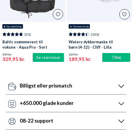
🔥
 Top-anbefaling
☀️ Sommerudsalg
(31)
(101)
Baltic svømmevest til
Watery dykkermaske til
voksne - Aqua Pro - Sort
børn (4-12) - Cliff - Lilla
359 kr.
229 kr.
Se størrelser
Tilføj
329,95 kr.
189,95 kr.
Billigst eller prismatch
Vores pris-robotter opdaterer dagligt alle vores
priser ift. konkurrenterne. Misser de, så udnyt vores
+650.000 glade kunder
prismatch med svar indenfor 24 timer.
Med +6 år i markedet, så har vi hjulpet flere end
nogen andre med udstyr til vandsport. Heldigvis kan
08-22 support
vi prale af 5.200 5-stjernede anmeldelser (4,7 ud af
Vi er sat i verden for at hjælpe. Derfor er vores