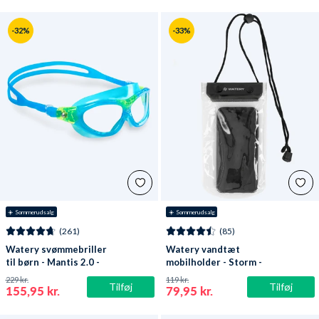
-32%
-33%
☀️ Sommerudsalg
☀️ Sommerudsalg
(261)
(85)
Watery svømmebriller
Watery vandtæt
til børn - Mantis 2.0 -
mobilholder - Storm -
Atlantic Blå/klar
Sort
229 kr.
119 kr.
Tilføj
Tilføj
155,95 kr.
79,95 kr.