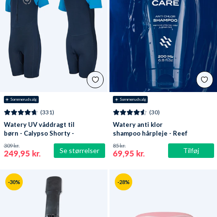
☀️ Sommerudsalg
☀️ Sommerudsalg
(331)
(30)
Watery UV våddragt til
Watery anti klor
børn - Calypso Shorty -
shampoo hårpleje - Reef
Mørkeblå
309 kr.
85 kr.
Se størrelser
Tilføj
249,95 kr.
69,95 kr.
-30%
-28%