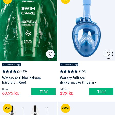
☀️ Sommerudsalg
☀️ Sommerudsalg
(35)
(101)
Watery anti klor balsam
Watery fullface
hårpleje - Reef
dykkermaske til børn -
Oxygen - Atlantic Blue
85 kr.
349 kr.
Tilføj
Tilføj
69,95 kr.
199 kr.
-5%
-32%