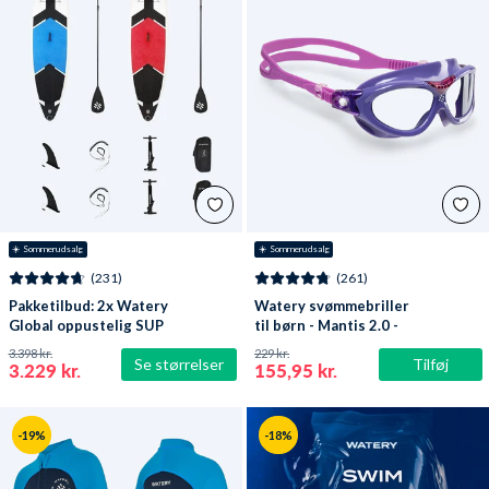
☀️ Sommerudsalg
☀️ Sommerudsalg
(231)
(261)
Pakketilbud: 2x Watery
Watery svømmebriller
Global oppustelig SUP
til børn - Mantis 2.0 -
PaddleBoard 10'6
Lilla/klar
3.398 kr.
229 kr.
Se størrelser
Tilføj
3.229 kr.
155,95 kr.
-19%
-18%