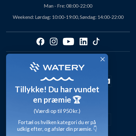
Personerne bag Watery
Rabatkoder
Man - Fre:
08:00-22:00
Svømmeklub-aftaler
Produktanbefalinger fra Watery
Weekend:
Lørdag: 10:00-19:00, Søndag: 14:00-22:00
Ambassadør
Find det perfekte produkt - ta' quizzen her!
Affiliate program
Størrelsesguides
Fordele hos Watery
Cookies & præferencer
Dag-til-dag levering med
Kundeanmeldelser
Video studio
FAQ - Mest stillede spørgsmål
Shop outfits fra kunder
Tillykke! Du har vundet
Presse
Inspirationsunivers
en præmie 🏆
Sikker betaling med
Waterylife - Guides fra eksperter (Blog)
Giv et gavekort
(Værdi op til 950 kr.)
Persondatapolitik
Overensstemmelseserklæringer
Fortæl os hvilken kategori du er på
udkig efter, og afslør din præmie. 👇
Handelsbetingelser