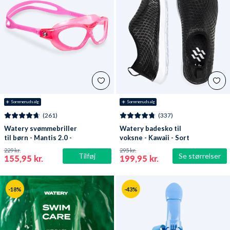
☀️ Sommerudsalg
☀️ Sommerudsalg
(261)
(337)
Watery svømmebriller
Watery badesko til
til børn - Mantis 2.0 -
voksne - Kawaii - Sort
Atlantic Pink/klar
229 kr.
295 kr.
Tilføj
Se størrelser
155,95 kr.
199,95 kr.
-18%
-43%