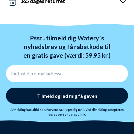
365 dages returret
og GLS. Gratis fragt over 599 kr.
Vi hader stress. Så du har altid 365 dage til at
ombytte dine varer. Returnering tager 1-4 dage og
behandles indenfor 24 timer.
Psst.. tilmeld dig Watery´s
nyhedsbrev og få rabatkode til
en gratis gave (værdi: 59,95 kr.)
Tilmeld og lad mig få gaven
Afmelding kan altid ske. Forvent ca. 1 ugentlig mail. Ved tilmelding accepteres
vores
persondatapolitik.