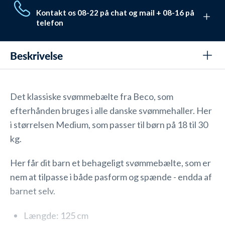
Vi har hjulpet mere end 650.000 med deres udstyr og
returnering har du hele 30 dage.
Kontakt os 08-22 på chat og mail + 08-16 på
badetøj. De har givet en Trustpilot score på 4,7 ud af
telefon
5,0. De valgte alle Watery pga.
disse unikke fordele
.
Vi elsker at hjælpe. Derfor sidder vi klar Mandag-
Fredag fra 08 til 16
Se kontaktmuligheder her
.
Beskrivelse
Det klassiske svømmebælte fra Beco, som
efterhånden bruges i alle danske svømmehaller. Her
i størrelsen Medium, som passer til børn på 18 til 30
kg.
Her får dit barn et behageligt svømmebælte, som er
nem at tilpasse i både pasform og spænde - endda af
barnet selv.
Længde: 125 cm