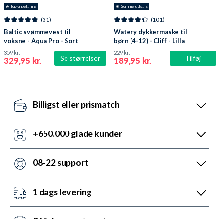
🔥
 Top-anbefaling
☀️ Sommerudsalg
(31)
(101)
Baltic svømmevest til
Watery dykkermaske til
voksne - Aqua Pro - Sort
børn (4-12) - Cliff - Lilla
359 kr.
229 kr.
Se størrelser
Tilføj
329,95 kr.
189,95 kr.
Billigst eller prismatch
Vores pris-robotter opdaterer dagligt alle vores
priser ift. konkurrenterne. Misser de, så udnyt vores
+650.000 glade kunder
prismatch med svar indenfor 24 timer.
Med +6 år i markedet, så har vi hjulpet flere end
nogen andre med udstyr til vandsport. Heldigvis kan
08-22 support
vi prale af 5.200 5-stjernede anmeldelser (4,7 ud af
Vi er sat i verden for at hjælpe. Derfor er vores
5.0).
kundeservice åben mandag til fredag fra 08 til 22.
1 dags levering
Lørdag mellem 10 og 19 og søndag mellem 14 og 22.
Det kan du opnå ved bestilling før kl. 22:00 alle ugens
Kontakt os på chat, telefon og mail.
dage - også i weekenden. Vi sender med DAO, Bring