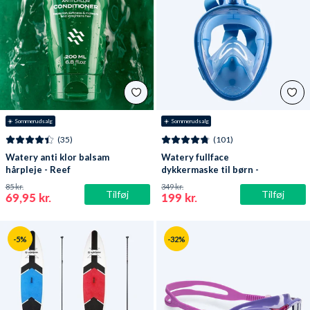
☀️ Sommerudsalg
☀️ Sommerudsalg
(35)
(101)
Watery anti klor balsam
Watery fullface
hårpleje - Reef
dykkermaske til børn -
Oxygen - Atlantic Blue
85 kr.
349 kr.
Tilføj
Tilføj
69,95 kr.
199 kr.
-5%
-32%