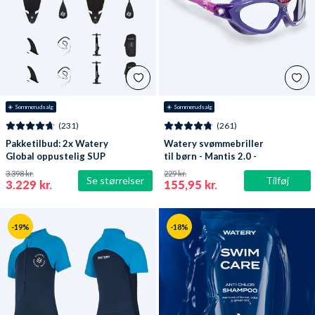
☀️ Sommerudsalg
☀️ Sommerudsalg
(231)
(261)
Pakketilbud: 2x Watery
Watery svømmebriller
Global oppustelig SUP
til børn - Mantis 2.0 -
PaddleBoard 10'6
Lilla/klar
3.398 kr.
229 kr.
Se størrelser
Tilføj
3.229 kr.
155,95 kr.
-19%
-18%