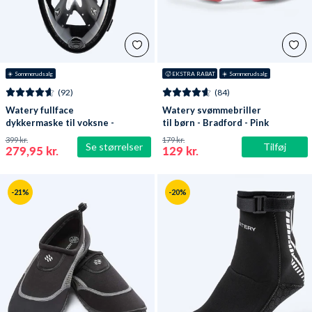
☀️ Sommerudsalg
🥵 EKSTRA RABAT
☀️ Sommerudsalg
(92)
(84)
Watery fullface
Watery svømmebriller
dykkermaske til voksne -
til børn - Bradford - Pink
Oxygen - Sort
399 kr.
179 kr.
Se størrelser
Tilføj
279,95 kr.
129 kr.
-21%
-20%