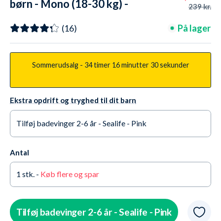
børn - Mono (18-30 kg) -
239 kr.
Medium (Lilla)
På lager
(16)
Sommerudsalg -
34 timer
16 minutter
29 sekunder
Ekstra opdrift og tryghed til dit barn
Tilføj badevinger 2-6 år - Sealife - Pink
Ja tak +209,95 kr.
På lager
Antal
Nej tak
På lager
1
stk. -
Køb flere og spar
Tilføj badevinger 2-6 år - Sealife - Pink