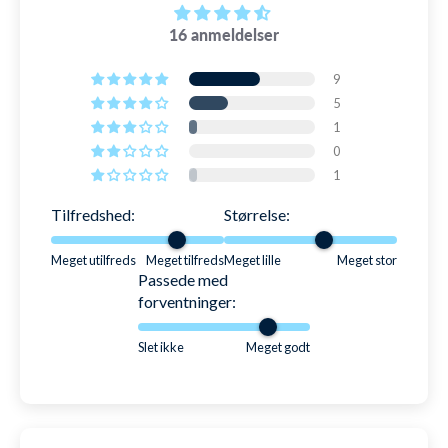
➡️ 365 dages returret (ja, den er god nok!)
16 anmeldelser
➡️ Gratis ombytning til andre størrelser og farver
9
5
➡️ 24 timers behandlingstid i hverdage
1
0
LÆS MERE OM RETUR
1
Tilfredshed:
Størrelse:
Meget utilfreds
Meget tilfreds
Meget lille
Meget stor
Passede med
forventninger:
Slet ikke
Meget godt