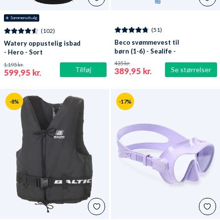
☀️ Sommerudsalg
(51)
(102)
Beco svømmevest til
Watery oppustelig isbad
børn (1-6) - Sealife -
- Hero - Sort
Lyseblå/grøn
435 kr.
1.195 kr.
Tilføj
Se størrelser
389,95 kr.
599,95 kr.
-8%
-17%