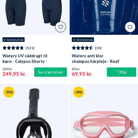
☀️ Sommerudsalg
☀️ Sommerudsalg
(331)
(30)
Watery UV våddragt til
Watery anti klor
børn - Calypso Shorty -
shampoo hårpleje - Reef
Mørkeblå
309 kr.
85 kr.
Se størrelser
Tilføj
249,95 kr.
69,95 kr.
-30%
-28%