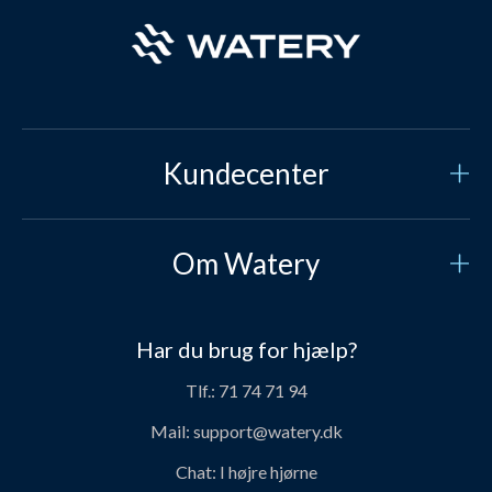
Kundecenter
Kundeservice
Om Watery
Kontakt os
Hvem er vi?
Sikker betaling
Har du brug for hjælp?
Vores historie
Prisgaranti
Tlf.:
71 74 71 94
Job og karriere hos Watery
Levering
Mail:
support@watery.dk
Om Watery produkter
Retur og ombytning
Chat:
I højre hjørne