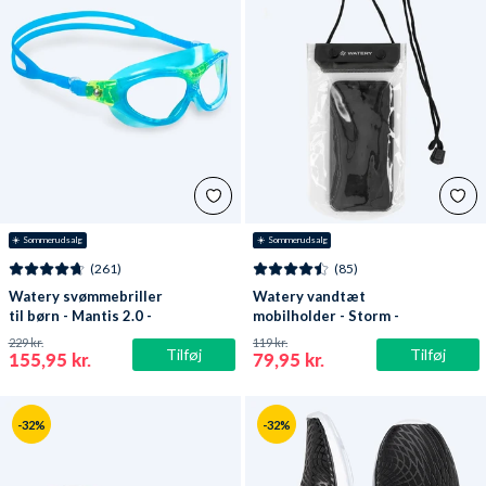
☀️ Sommerudsalg
☀️ Sommerudsalg
(261)
(85)
Watery svømmebriller
Watery vandtæt
til børn - Mantis 2.0 -
mobilholder - Storm -
Atlantic Blå/klar
Sort
229 kr.
119 kr.
Tilføj
Tilføj
155,95 kr.
79,95 kr.
-32%
-32%