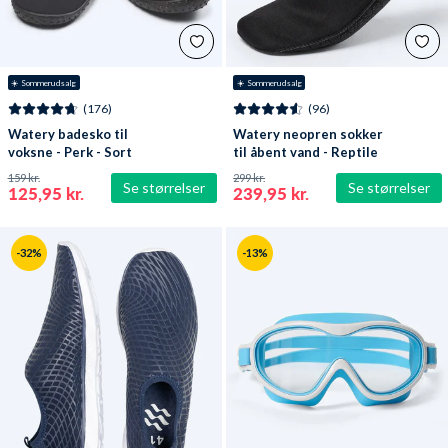
☀️ Sommerudsalg
☀️ Sommerudsalg
(176)
(96)
Watery badesko til
Watery neopren sokker
voksne - Perk - Sort
til åbent vand - Reptile
(3 mm) - Sort
159 kr.
299 kr.
Se størrelser
Se størrelser
125,95 kr.
239,95 kr.
-32%
-13%