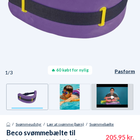
🔥 60 købt for nylig
Vægt: 18 til 30 kg.
Pasform
1/3
/
Svømmeudstyr
/
Lær at svømme (børn)
/
Svømmebælte
Beco svømmebælte til
205,95 kr.