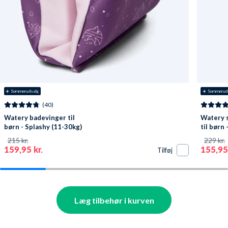
☀️ Sommerudsalg
☀️ Sommerud
(40)
Watery badevinger til
Watery 
børn - Splashy (11-30kg)
til børn 
- Lilla
Lilla/kla
215 kr.
229 kr.
159,95 kr.
155,95 
Tilføj
Læg tilbehør i kurven