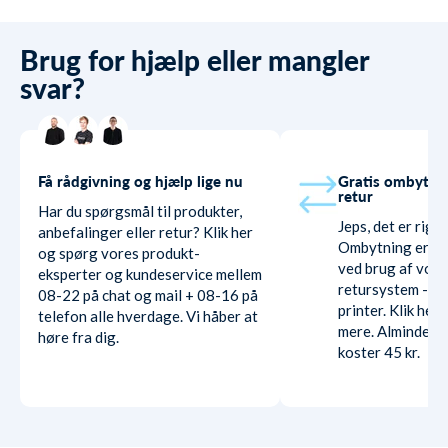
Brug for hjælp eller mangler
svar?
Få rådgivning og hjælp lige nu
Gratis ombytni
retur
Har du spørgsmål til produkter,
Jeps, det er rigti
anbefalinger eller retur? Klik her
Ombytning er hel
og spørg vores produkt-
ved brug af vore
eksperter og kundeservice mellem
retursystem - ud
08-22 på chat og mail + 08-16 på
printer. Klik her
telefon alle hverdage. Vi håber at
mere. Almindelig
høre fra dig.
koster 45 kr.