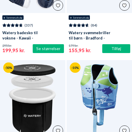
☀️ Sommerudsalg
☀️ Sommerudsalg
(337)
(84)
Watery badesko til
Watery svømmebriller
voksne - Kawaii -
til børn - Bradford -
Mørkeblå
Blå/hvid
295 kr.
179 kr.
Se størrelser
Tilføj
199,95 kr.
155,95 kr.
-50%
-10%