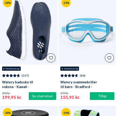
-32%
-13%
☀️ Sommerudsalg
☀️ Sommerudsalg
(337)
(84)
Watery badesko til
Watery svømmebriller
voksne - Kawaii -
til børn - Bradford -
Mørkeblå
Blå/hvid
295 kr.
179 kr.
Se størrelser
Tilføj
199,95 kr.
155,95 kr.
-50%
-10%