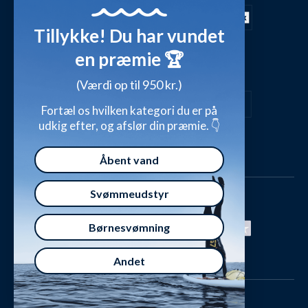
FAQ - Mest stillede spørgsmål
Shop outfits fra kunder
Tillykke! Du har vundet
Presse
Inspirationsunivers
en præmie 🏆
Sikker betaling med
Waterylife - Guides fra eksperter (Blog)
Giv et gavekort
(Værdi op til 950 kr.)
Persondatapolitik
Overensstemmelseserklæringer
Fortæl os hvilken kategori du er på
udkig efter, og afslør din præmie. 👇
Handelsbetingelser
Åbent vand
Svømmeudstyr
Børnesvømning
Andet
Watery ApS - Norgesvej 5, 8700 Horsens, Danmark