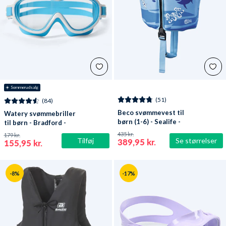
☀️ Sommerudsalg
(51)
(84)
Beco svømmevest til
Watery svømmebriller
børn (1-6) - Sealife -
til børn - Bradford -
Lyseblå/grøn
Blå/hvid
435 kr.
179 kr.
Tilføj
Se størrelser
389,95 kr.
155,95 kr.
-8%
-17%