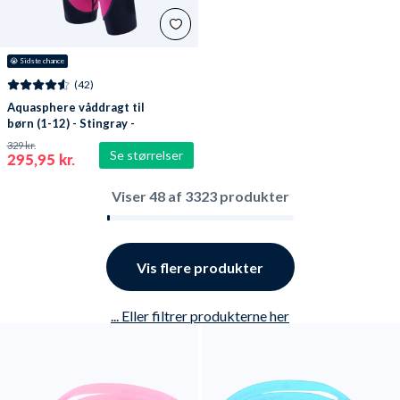
😭
 Sidste chance
(42)
Aquasphere våddragt til
børn (1-12) - Stingray -
Pink
329 kr.
Se størrelser
295,95 kr.
Viser
48
af
3323
produkter
Vis flere produkter
... Eller filtrer produkterne her