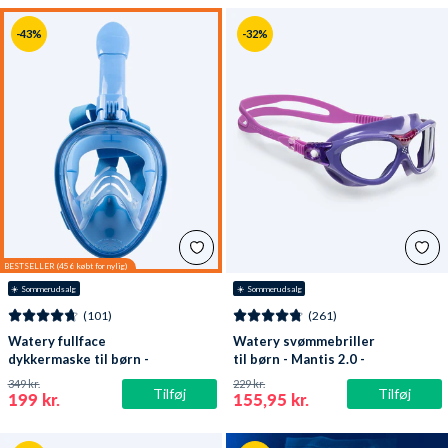
-43%
-32%
☀️ Sommerudsalg
☀️ Sommerudsalg
(101)
(261)
Watery fullface
Watery svømmebriller
dykkermaske til børn -
til børn - Mantis 2.0 -
Oxygen - Atlantic Blue
Lilla/klar
349 kr.
229 kr.
Tilføj
Tilføj
199 kr.
155,95 kr.