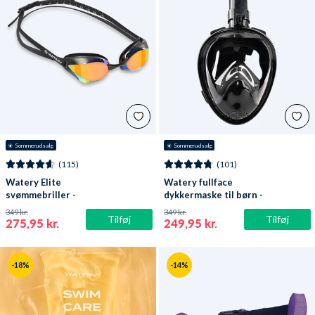
☀️ Sommerudsalg
☀️ Sommerudsalg
(115)
(101)
Watery Elite
Watery fullface
svømmebriller -
dykkermaske til børn -
Poseidon Ultra Mirror -
Oxygen - Sort
349 kr.
349 kr.
Tilføj
Tilføj
Sort/guld
275,95 kr.
249,95 kr.
-18%
-14%