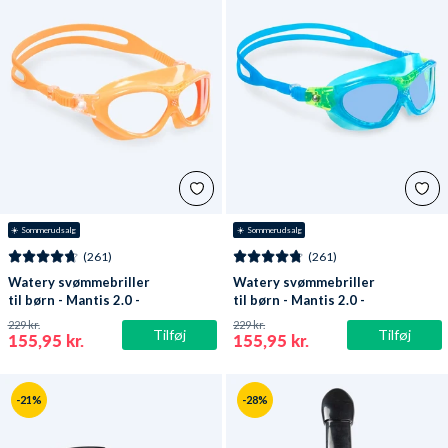
☀️ Sommerudsalg
☀️ Sommerudsalg
(261)
(261)
Watery svømmebriller
Watery svømmebriller
til børn - Mantis 2.0 -
til børn - Mantis 2.0 -
Orange/klar
Atlantic Blå/blå
229 kr.
229 kr.
Tilføj
Tilføj
155,95 kr.
155,95 kr.
-21%
-28%