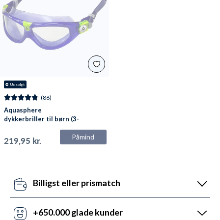
⛔
 Udsolgt
(86)
Aquasphere
dykkerbriller til børn (3-
10) - Seal 2 - Lilla
Påmind
219,95 kr.
Billigst eller prismatch
Vores pris-robotter opdaterer dagligt alle vores
priser ift. konkurrenterne. Misser de, så udnyt vores
+650.000 glade kunder