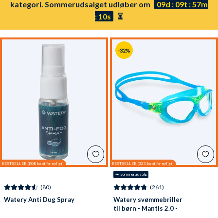
kategori. Sommerudsalget udløber om
09d : 09t : 57m
: 08s
⏳
-32%
☀️ Sommerudsalg
(80)
(261)
Watery Anti Dug Spray
Watery svømmebriller
til børn - Mantis 2.0 -
Atlantic Blå/klar