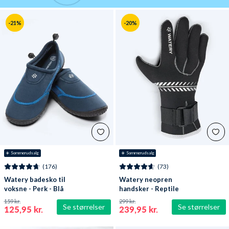
-21%
-20%
☀️ Sommerudsalg
☀️ Sommerudsalg
(176)
(73)
Watery badesko til
Watery neopren
voksne - Perk - Blå
handsker - Reptile
(3mm) - Sort
159 kr.
299 kr.
Se størrelser
Se størrelser
125,95 kr.
239,95 kr.