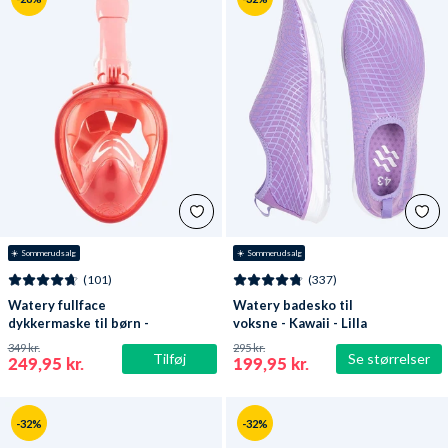
☀️ Sommerudsalg
☀️ Sommerudsalg
(101)
(337)
Watery fullface
Watery badesko til
dykkermaske til børn -
voksne - Kawaii - Lilla
Oxygen - Atlantic Pink
349 kr.
295 kr.
Tilføj
Se størrelser
249,95 kr.
199,95 kr.
-32%
-32%