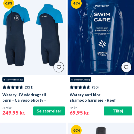
-19%
-18%
☀️ Sommerudsalg
☀️ Sommerudsalg
(331)
(30)
Watery UV våddragt til
Watery anti klor
børn - Calypso Shorty -
shampoo hårpleje - Reef
Mørkeblå
309 kr.
85 kr.
Se størrelser
Tilføj
249,95 kr.
69,95 kr.
-30%