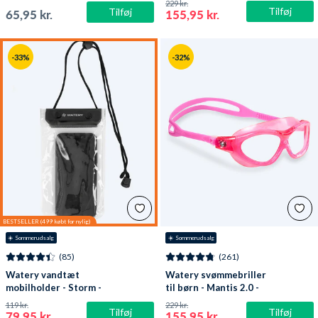
229 kr.
Tilføj
Tilføj
65,95 kr.
155,95 kr.
-33%
-32%
☀️ Sommerudsalg
☀️ Sommerudsalg
(85)
(261)
Watery vandtæt
Watery svømmebriller
mobilholder - Storm -
til børn - Mantis 2.0 -
Sort
Atlantic Pink/klar
119 kr.
229 kr.
Tilføj
Tilføj
79,95 kr.
155,95 kr.