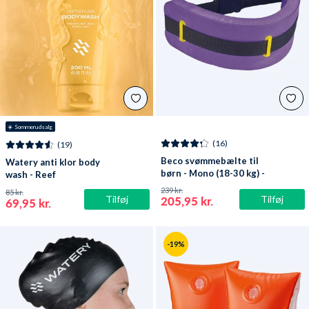
☀️ Sommerudsalg
(16)
(19)
Beco svømmebælte til
Watery anti klor body
børn - Mono (18-30 kg) -
wash - Reef
Medium (Lilla)
239 kr.
85 kr.
Tilføj
Tilføj
205,95 kr.
69,95 kr.
-19%