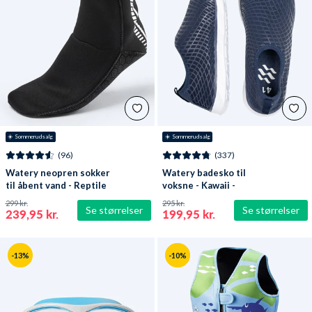
☀️ Sommerudsalg
☀️ Sommerudsalg
(96)
(337)
Watery neopren sokker
Watery badesko til
til åbent vand - Reptile
voksne - Kawaii -
(3 mm) - Sort
Mørkeblå
299 kr.
295 kr.
Se størrelser
Se størrelser
239,95 kr.
199,95 kr.
-13%
-10%