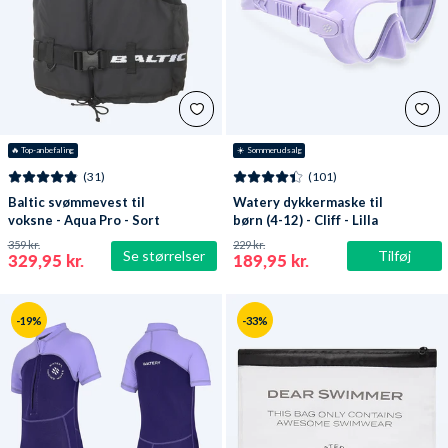
🔥
 Top-anbefaling
☀️ Sommerudsalg
(31)
(101)
Baltic svømmevest til
Watery dykkermaske til
voksne - Aqua Pro - Sort
børn (4-12) - Cliff - Lilla
359 kr.
229 kr.
Se størrelser
Tilføj
329,95 kr.
189,95 kr.
-19%
-33%