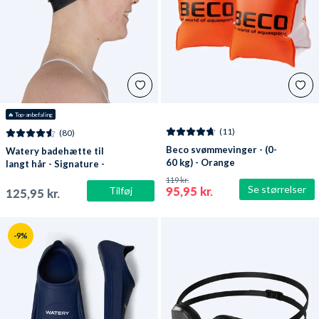
🔥
 Top-anbefaling
(11)
(80)
Beco svømmevinger - (0-
Watery badehætte til
60 kg) - Orange
langt hår - Signature -
Sort
119 kr.
Se størrelser
95,95 kr.
Tilføj
125,95 kr.
-9%