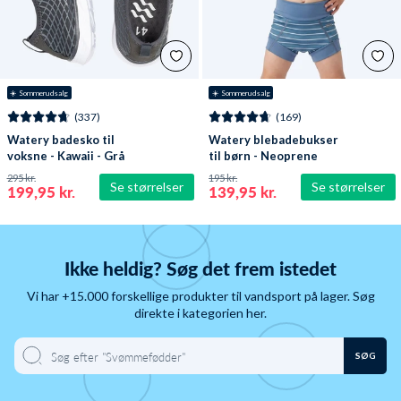
☀️ Sommerudsalg
☀️ Sommerudsalg
(337)
(169)
Watery badesko til
Watery blebadebukser
voksne - Kawaii - Grå
til børn - Neoprene
Swim Nappy - Nordic
295 kr.
195 kr.
Se størrelser
Se størrelser
Blue Stripes
199,95 kr.
139,95 kr.
Ikke heldig? Søg det frem istedet
Vi har +15.000 forskellige produkter til vandsport på lager. Søg
direkte i kategorien her.
SØG