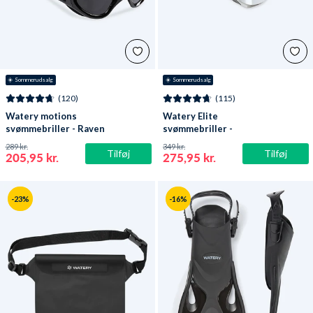
☀️ Sommerudsalg
☀️ Sommerudsalg
(120)
(115)
Watery motions
Watery Elite
svømmebriller - Raven
svømmebriller -
Active - Sort (Smoke
Poseidon Ultra Mirror -
289 kr.
349 kr.
Tilføj
Tilføj
linse)
Sort/sølv
205,95 kr.
275,95 kr.
-23%
-16%