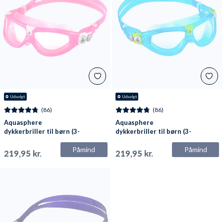
⛔
 Udsolgt
⛔
 Udsolgt
(86)
(86)
Aquasphere
Aquasphere
dykkerbriller til børn (3-
dykkerbriller til børn (3-
10) - Seal 2 - Lyserød
10) - Seal 2 - Lyseblå
Påmind
Påmind
219,95 kr.
219,95 kr.