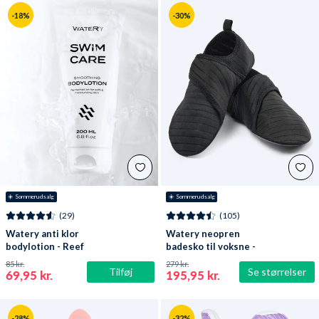
-18%
-30%
☀️ Sommerudsalg
☀️ Sommerudsalg
(29)
(105)
Watery anti klor
Watery neopren
bodylotion - Reef
badesko til voksne -
Poseidon - Sort
85 kr.
279 kr.
Tilføj
Se størrelser
69,95 kr.
195,95 kr.
-28%
-32%