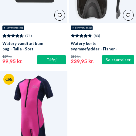
☀️ Sommerudsalg
☀️ Sommerudsalg
(71)
(83)
Watery vandtæt bum
Watery korte
bag - Talia - Sort
svømmefødder - Fisher -
Sort
129 kr.
285 kr.
Tilføj
Se størrelser
99,95 kr.
239,95 kr.
-10%