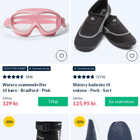
🥵 EKSTRA RABAT
☀️ Sommerudsalg
☀️ Sommerudsalg
(84)
(176)
Watery svømmebriller
Watery badesko til
til børn - Bradford - Pink
voksne - Perk - Sort
179 kr.
159 kr.
Tilføj
Se størrelser
129 kr.
125,95 kr.
-20%
-32%