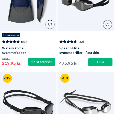
☀️ Sommerudsalg
(53)
(32)
Watery korte
Speedo Elite
svømmefødder -
svømmebriller - Fastskin
Shimmer - Mørkeblå
Speedsocket 2 Mirror -
245 kr.
Se størrelser
Sort/sølv
Tilføj
219,95 kr.
475,95 kr.
-29%
-21%