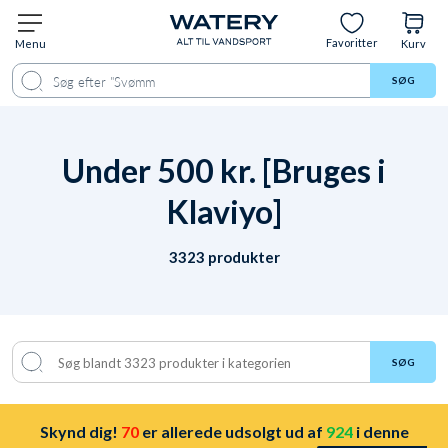
Favoritter
Menu
Kurv
SØG
Under 500 kr. [Bruges i
Klaviyo]
3323 produkter
SØG
Skynd dig!
70
er allerede udsolgt ud af
924
i denne