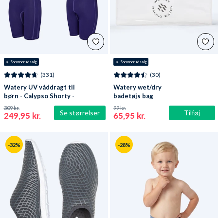
☀️ Sommerudsalg
☀️ Sommerudsalg
(331)
(30)
Watery UV våddragt til
Watery wet/dry
børn - Calypso Shorty -
badetøjs bag
Lilla
309 kr.
99 kr.
Se størrelser
Tilføj
249,95 kr.
65,95 kr.
-32%
-28%