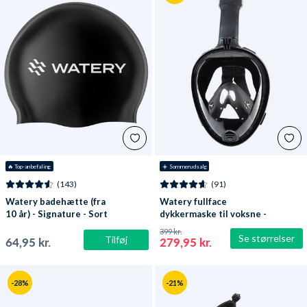
🔥
 Top-anbefaling
☀️ Sommerudsalg
(143)
(91)
Watery badehætte (fra
Watery fullface
10 år) - Signature - Sort
dykkermaske til voksne -
Oxygen - Sort
399 kr.
Se størrelser
Tilføj
64,95 kr.
279,95 kr.
-28%
-21%