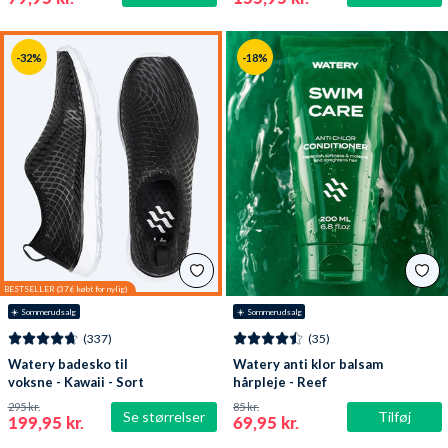
-32%
-18%
☀️ Sommerudsalg
☀️ Sommerudsalg
(337)
(35)
Watery badesko til
Watery anti klor balsam
voksne - Kawaii - Sort
hårpleje - Reef
295 kr.
85 kr.
Se størrelser
Tilføj
199,95 kr.
69,95 kr.