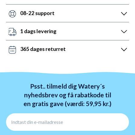
prismatch med svar indenfor 24 timer.
Med +6 år i markedet, så har vi hjulpet flere end
nogen andre med udstyr til vandsport. Heldigvis kan
08-22 support
vi prale af 5.200 5-stjernede anmeldelser (4,7 ud af
Vi er sat i verden for at hjælpe. Derfor er vores
5.0).
kundeservice åben mandag til fredag fra 08 til 22.
1 dags levering
Lørdag mellem 10 og 19 og søndag mellem 14 og 22.
Det kan du opnå ved bestilling før kl. 22:00 alle ugens
Kontakt os på chat, telefon og mail.
dage - også i weekenden. Vi sender med DAO, Bring
365 dages returret
og GLS. Gratis fragt over 599 kr.
Vi hader stress. Så du har altid 365 dage til at
ombytte dine varer. Returnering tager 1-4 dage og
behandles indenfor 24 timer.
Psst.. tilmeld dig Watery´s
nyhedsbrev og få rabatkode til
en gratis gave (værdi: 59,95 kr.)